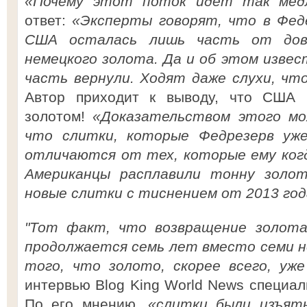
«Почему этот поток идет так мед
ответ:
«Эксперты говорят, что в Фед
США осталась лишь часть от дов
немецкого золота. Да и об этом изве
часть вернули. Ходят даже слухи, чт
Автор приходит к выводу, что США н
золотом!
«Доказательством этого м
что слитки, которые Федрезерв уж
отличаются от тех, которые ему когд
Американцы расплавили тонну золо
новые слитки с тиснением от 2013 год
"Тот факт, что возвращение золота
продолжается семь лет вместо семи н
того, что золото, скорее всего, уж
интервью Blog King World News специал
По его мнению,
«слитки были изъяты