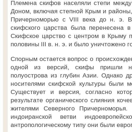
Племена скифов населяли степи между
Доном, включая степной Крым и районы
Причерноморью с VIII века до н. э. В 
скифского царства была перенесена в
Скифское царство с центром в Крыму 
половины III в. н. э. и было уничтожено г
Спорным остается вопрос о происхожден
одной из версий, скифы пришли н
полуострова из глубин Азии. Однако др
носителями скифской культуры были м
Существует и версия, согласно кото
результате органического слияния коче
жителями Северного Причерноморья. 
индоиранской ветви индоевропейс
антропологическому типу они были евро