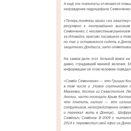
А ещё эти психопаты отличаются повыше
награждение гидроцефала Семенченко 
«Теперь понятны крики «на зачистку»
регулярно к неоправданно высоки
Семенченко, с неизвестным ранением 
за Иловайск, красиво писавшего о том
но так и оставшегося сидеть в Днепр
защитники Донбасса, зато отметивш
На самом деле
этот больной вовсе не
давно страдавший манией величия. Е
информацию об этом человеке поведал 
«Семён Семенченко — это Гришин Кон
в том числе и „Новое спутниковое 
Макеевки. Костик из Севастополя. Лю
Англии, часто посещали Крым. Костик
что платить налоги — это излишес
сотрудников, непосредственно отмети
и переехал жить в Донецк)... Шифр
Семёныч, Семёнов. В 2009 г. пыталс
2014 г. переместил свой офис из Донецк