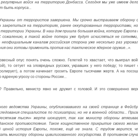
регулярных войск на территорию Донбасса. Сегодня мы уже имеем дело
т быть корпуса...
Украины от террористов завершена. Мы срочно выстраиваем оборону 
 закрепиться на территориях, ранее оккупированных террористами, но
 территории Украины. В наш дом пришла большая война, которую Европа 
 сожалению, в такой войне потери уже будут исчисляться не сотнями,
 неофициальным каналам российская сторона уже несколько раз угрожал
ния они готовы применить против нас тактическое ядерное оружие...».
весный опус понять очень сложно. Гелетей то хвастает, что выиграл вой
ой), то сетует на зловредных русских, укравших у него победу; то пишет 
ролирует), а потом начинает грозить Европе тысячами жертв. А на посош
ядреную угрозу со стороны России...
? Правильно, министр явно не дружит с головой. И это совершенно вер
ого ведомства Украины, опубликовавшего на своей странице в Фейсбу
едования специалистов по психиатрии, но не в военной области... Приз
десяткам тысяч» жертв шокирует, так как министр обороны втягива
данское противостояние. Такое кощунственное прикрытие своего желан
 ценой история Европы, похоже, ещё не знала. С трудом верится, ч
ать министру обороны цивилизованного государства. В противном случа