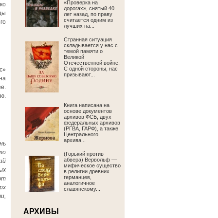
«Проверка на
ко
дорогах», снятый 40
ды
лет назад, по праву
считается одним из
го
лучших на...
Странная ситуация
складывается у нас с
темой памяти о
Великой
Отечественной войне.
С одной стороны, нас
с»
призывают...
на
е.
ю.
Книга написана на
основе документов
архивов ФСБ, двух
федеральных архивов
(РГВА, ГАРФ), а также
Центрального
архива...
нь
то
(Горький против
абвера) Вервольф —
ий
мифическое существо
ых
в религии древних
германцев,
ют
аналогичное
рх
славянскому...
и,
АРХИВЫ