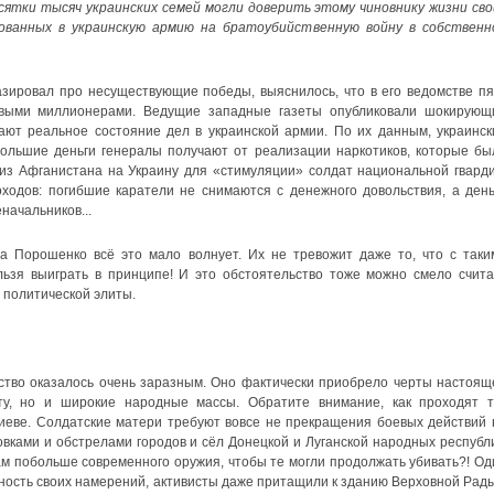
сятки тысяч украинских семей могли доверить этому чиновнику жизни сво
ованных в украинскую армию на братоубийственную войну в собственн
азировал про несуществующие победы, выяснилось, что в его ведомстве пя
овыми миллионерами. Ведущие западные газеты опубликовали шокирующ
ают реальное состояние дел в украинской армии. По их данным, украинск
 большие деньги генералы получают от реализации наркотиков, которые бы
з Афганистана на Украину для «стимуляции» солдат национальной гварди
оходов: погибшие каратели не снимаются с денежного довольствия, а день
начальников...
а Порошенко всё это мало волнует. Их не тревожит даже то, что с таки
ьзя выиграть в принципе! И это обстоятельство тоже можно смело счита
 политической элиты.
йство оказалось очень заразным. Оно фактически приобрело черты настоящ
ту, но и широкие народные массы. Обратите внимание, как проходят т
еве. Солдатские матери требуют вовсе не прекращения боевых действий 
ками и обстрелами городов и сёл Донецкой и Луганской народных республи
кам побольше современного оружия, чтобы те могли продолжать убивать?! Од
ность своих намерений, активисты даже притащили к зданию Верховной Рады.