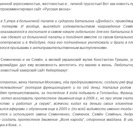
нной агрессивностью, жестокостью и... личной трусостью! Вот как новость п
прокомментировал сайт «Русская весна»:
 в 5 утра в больничной палате и судороги батальона «Донбасс», приводящ
м потерям. И вообще, выглядит издевательством награждение Семё
оказавшегося в госпитале в самом начале гибельного для его батальона б
, как сбежит из больничной палаты и погибнет вместе со своим батальоно
опетровске и в Фейсбуке, пока его подчинённых уничтожали и брали в пл
егося призывами к антиправительственным выступлениям».
 Семенченко и не Семён, а мелкий украинский жулик Константин Гришин, у
вромайдан дал ему возможность воплотить эту манию в жизнь. Любопытн
известный хакерский сайт Киберберкут:
стантин, жена Наталья Московец, оба предприниматели, создали ряд фир
телевидение“ (которая функционирует и по сей день). Наталья родом 
бят путешествовать: за последние 4 года побывали в Голландии, Франци
 хотел возглавить протестное движения еще в 2008 г., но при этом счита
тво и работал „в серую“, всячески кидал на деньги своих клиентов
лся аферами с обучением еще в 2005 г. (по всей видимости именно тогда 
уется и использует имена Семенченко, Семченок, Семён Семёныч, Андр
я создать протестное движение „Воля народа“, сторонник майдана. В ию
а в Киев...».