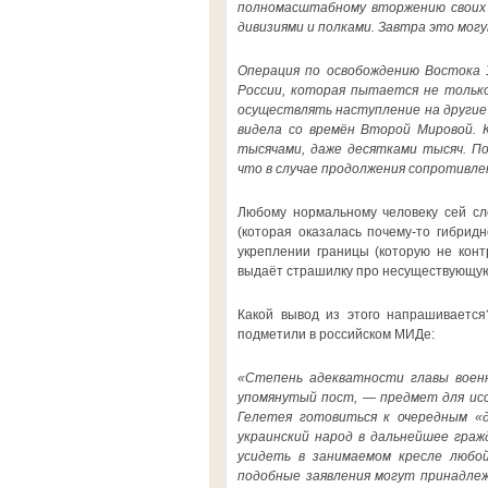
полномасштабному вторжению своих 
дивизиями и полками. Завтра это могу
Операция по освобождению Востока 
России, которая пытается не только
осуществлять наступление на другие
видела со времён Второй Мировой. К
тысячами, даже десятками тысяч. По
что в случае продолжения сопротивле
Любому нормальному человеку сей сло
(которая оказалась почему-то гибридн
укреплении границы (которую не конт
выдаёт страшилку про несуществующую 
Какой вывод из этого напрашивается
подметили в российском МИДе:
«Степень адекватности главы военн
упомянутый пост, — предмет для иссл
Гелетея готовиться к очередным «
украинский народ в дальнейшее граж
усидеть в занимаемом кресле любой
подобные заявления могут принадлеж