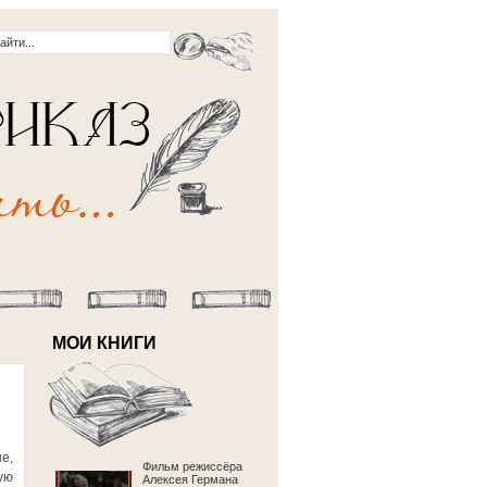
МОИ КНИГИ
е,
Фильм режиссёра
ую
Алексея Германа