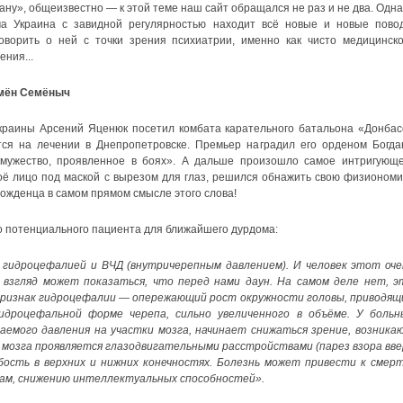
ану», общеизвестно — к этой теме наш сайт обращался не раз и не два. Одна
ма Украина с завидной регулярностью находит всё новые и новые пово
оворить о ней с точки зрения психиатрии, именно как чисто медицинско
ения...
мён Семёныч
краины Арсений Яценюк посетил комбата карательного батальона «Донбас
ся на лечении в Днепропетровске. Премьер наградил его орденом Богда
е мужество, проявленное в боях». А дальше произошло самое интригующе
оё лицо под маской с вырезом для глаз, решился обнажить свою физиономи
рожденца в самом прямом смысле этого слова!
о потенциального пациента для ближайшего дурдома:
с гидроцефалией и ВЧД (внутричерепным давлением). И человек этот оче
взгляд может показаться, что перед нами даун. На самом деле нет, э
ризнак гидроцефалии — опережающий рост окружности головы, приводящ
идроцефальной форме черепа, сильно увеличенного в объёме. У больн
аемого давления на участки мозга, начинает снижаться зрение, возника
о мозга проявляется глазодвигательными расстройствами (парез взора вве
бость в верхних и нижних конечностях. Болезнь может привести к смерт
ам, снижению интеллектуальных способностей».