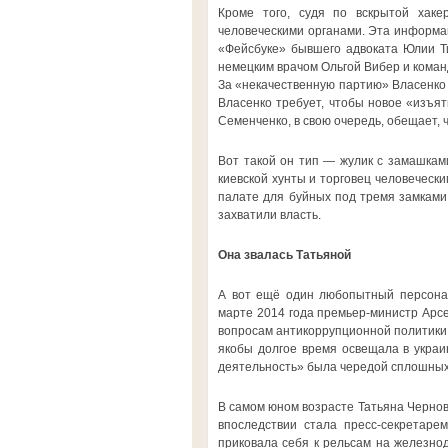
Кроме того, судя по вскрытой хаке
человеческими органами. Эта информаци
«Фейсбуке» бывшего адвоката Юлии Ти
немецким врачом Ольгой Вибер и коман
За «некачественную партию» Власенко
Власенко требует, чтобы новое «изъя
Семенченко, в свою очередь, обещает, ч
Вот такой он тип — жулик с замашками
киевской хунты и торговец человечески
палате для буйных под тремя замками.
захватили власть.
Она звалась Татьяной
А вот ещё один любопытный персона
марте 2014 года премьер-министр Арс
вопросам антикоррупционной политики.
якобы долгое время освещала в украи
деятельность» была чередой сплошных 
В самом юном возрасте Татьяна Чернов
впоследствии стала пресс-секретаре
приковала себя к рельсам на железно