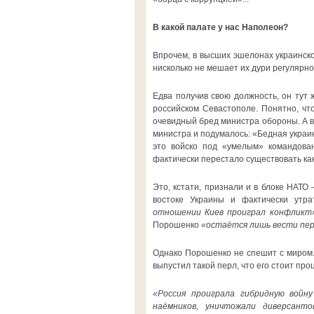
В какой палате у нас Наполеон?
Впрочем, в высших эшелонах украинско
нисколько не мешает их дури регулярн
Едва получив свою должность, он тут
российском Севастополе. Понятно, чт
очевидный бред министра обороны. А во
министра и подумалось: «Бедная украин
это войско под «умелым» командован
фактически перестало существовать ка
Это, кстати, признали и в блоке НАТО
востоке Украины и фактически утра
отношении Киев проиграл конфликт»
Порошенко
«остаётся лишь вести пер
Однако Порошенко не спешит с миром. 
выпустил такой перл, что его стоит про
«Россия проиграла гибридную войн
наёмников, уничтожали диверсант