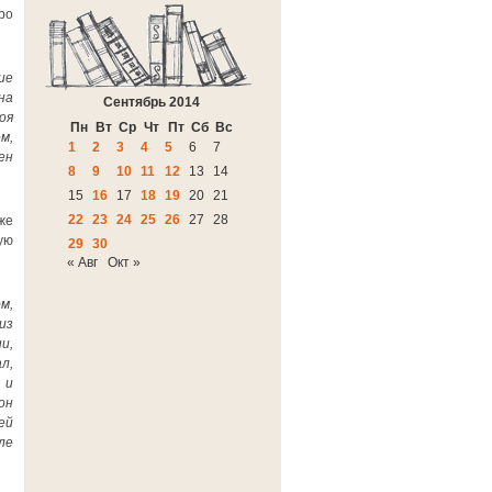
ро
ие
на
Сентябрь 2014
оя
Пн
Вт
Ср
Чт
Пт
Сб
Вс
м,
1
2
3
4
5
6
7
ен
8
9
10
11
12
13
14
15
16
17
18
19
20
21
22
23
24
25
26
27
28
же
ую
29
30
« Авг
Окт »
м,
из
и,
л,
 и
он
ей
ле