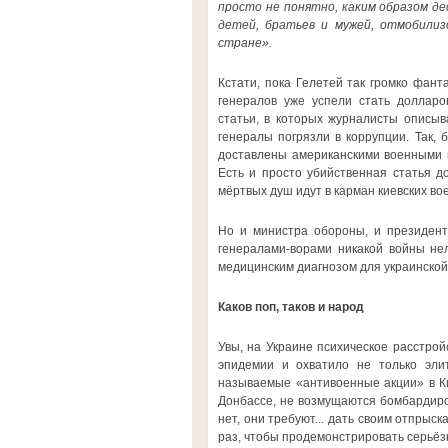
просто не понятно, каким образом де
детей, братьев и мужей, отмобилиз
стране».
Кстати, пока Гелетей так громко фант
генералов уже успели стать доллар
статьи, в которых журналисты описыв
генералы погрязли в коррупции. Так,
доставлены американскими военными и
Есть и просто убийственная статья д
мёртвых душ идут в карман киевских вое
Но и министра обороны, и президент
генералами-ворами никакой войны нел
медицинским диагнозом для украинской
Каков поп, таков и народ
Увы, на Украине психическое расстро
эпидемии и охватило не только эли
называемые «антивоенные акции» в Ки
Донбассе, не возмущаются бомбардиров
нет, они требуют... дать своим отпрыс
раз, чтобы продемонстрировать серьёз