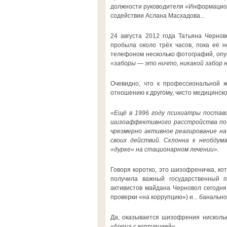
должности руководителя «Информационн
содействии Аслана Масхадова...
24 августа 2012 года Татьяна Черно
пробыла около трёх часов, пока её 
телефоном несколько фотографий, опуб
«заборы — это ничто, никакой забор 
Очевидно, что к профессиональной ж
отношению к другому, чисто медицинск
«Ещё в 1996 году психиатры постави
шизоаффективного расстройства по 
чрезмерно активное реагирование н
своих действий. Склонна к необдум
«дурке» на стационарном лечении».
Говоря коротко, это шизофреничка, ко
получила важный государственный п
активистов майдана Черновол сегодня
проверки «на коррупцию») и... банально 
Да, оказывается шизофрения нисколь
«борца с коррупцией»...