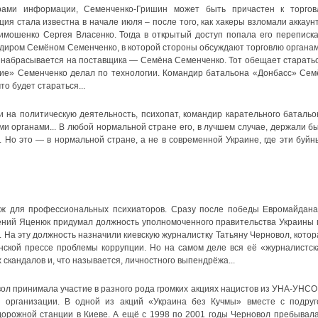
рами информации, Семенченко-Гришин может быть причастен к торгов
я стала известна в начале июля – после того, как хакеры взломали аккаунт
мошенко Сергея Власенко. Тогда в открытый доступ попала его переписка
диром Семёном Семенченко, в которой стороны обсуждают торговлю органам
 набрасывается на поставщика — Семёна Семенченко. Тот обещает старатьс
тие» Семенченко делал по технологии. Командир батальона «Донбасс» Сем
то будет стараться...
 на политическую деятельность, психопат, командир карательного батальо
ми органами... В любой нормальной стране его, в лучшем случае, держали бы
 Но это — в нормальной стране, а не в современной Украине, где эти буйн
ж для профессиональных психиаторов. Сразу после победы Евромайдана
ений Яценюк придумал должность уполномоченного правительства Украины 
 На эту должность назначили киевскую журналистку Татьяну Черновол, котор
нской прессе проблемы коррупции. Но на самом деле вся её «журналистск
скандалов и, что называется, личностного выпендрёжа...
ол принимала участие в разного рода громких акциях нацистов из УНА-УНСО,
м организации. В одной из акций «Украина без Кучмы» вместе с подруг
дорожной станции в Киеве. А ещё с 1998 по 2001 годы Черновол пребывала