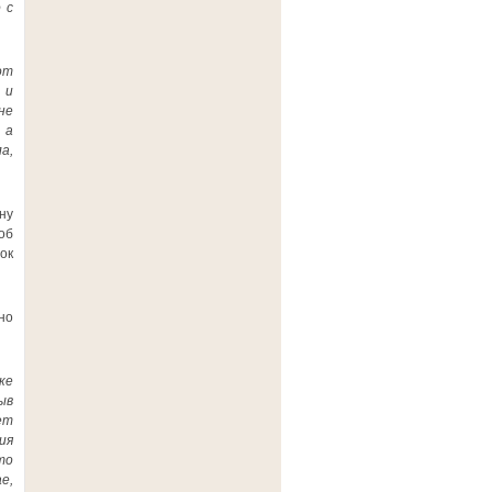
 с
от
 и
не
 а
а,
ну
об
ок
но
ке
ыв
ет
ия
то
е,