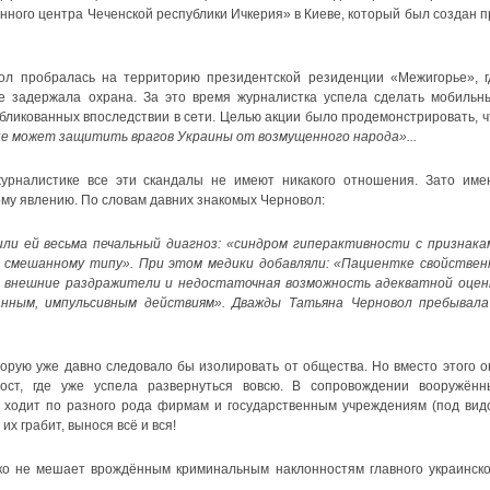
ого центра Чеченской республики Ичкерия» в Киеве, который был создан п
вол пробралась на территорию президентской резиденции «Межигорье», г
не задержала охрана. За это время журналистка успела сделать мобильн
ликованных впоследствии в сети. Целью акции было продемонстрировать, ч
не может защитить врагов Украины от возмущенного народа»...
урналистике все эти скандалы не имеют никакого отношения. Зато име
ому явлению. По словам давних знакомых Черновол:
ли ей весьма печальный диагноз: «синдром гиперактивности с признака
смешанному типу». При этом медики добавляли: «Пациентке свойствен
а внешние раздражители и недостаточная возможность адекватной оцен
анным, импульсивным действиям». Дважды Татьяна Черновол пребывала
торую уже давно следовало бы изолировать от общества. Но вместо этого о
ост, где уже успела развернуться вовсю. В сопровождении вооружённ
 ходит по разного рода фирмам и государственным учреждениям (под вид
их грабит, вынося всё и вся!
ко не мешает врождённым криминальным наклонностям главного украинско