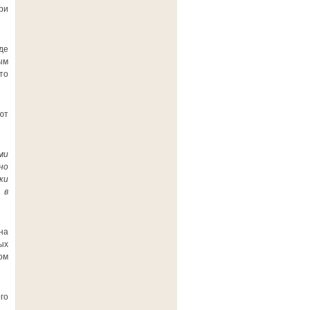
ри
де
ым
то
ют
ми
но
ки
 в
на
ых
ом
го