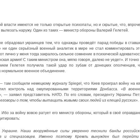
й власти имеются не только открытые психопаты, но и скрытые, что, впроче
о вылезать наружу. Один из таких — министр обороны Валерий Гелетей.
 же обрадовал украинцев тем, что однажды проведёт парад победы в ставш
о ни один серьёзный военный аналитик в мире не стал комментировать эт
т лично у меня тогда закралось сильное сомнение в психической адекватнос
ская армия! С таким министром она, мягко говоря, далеко не уедет». И точно
ием Гелетея получила такой удар по зубам от донецких ополченцев, ч
к нормальное военное объединение.
 — там сообщили немецкому журналу Spiegel, что Киев проиграл войну на юг
тил контроль над оккупированными территориями Донбасса.
«В военн
,
— заявил представитель НАТО. По его словам, президенту Украины Пет
еговоры о том, чтобы вытащить живыми своих людей из клещей русских».
Ибо за войну вовсю ратует его министр обороны, который в своё оправдан
цитировать:
у Украине. Наши вооружённые силы уверенно теснили банды российск
ов и спецназовцев. Именно поэтому Кремль вынужден был перейти