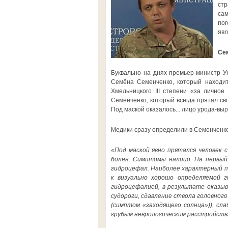
стр
са
пог
явл
Се
Буквально на днях премьер-министр У
Семёна Семенченко, который находит
Хмельницкого III степени «за лично
Семенченко, который всегда прятал св
Под маской оказалось... лицо урода-вы
Медики сразу определили в Семенченк
«Под маской явно прятался человек 
болен. Симптомы налицо. На первый 
гидроцефал. Наиболее характерный п
к визуально хорошо определяемой г
гидроцефалией, в результате оказыв
судороги, сдавление ствола головног
(симптом «заходящего солнца»)), сла
грубым неврологическим расстройств