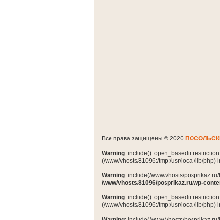
Все права защищены © 2026
ПОСОЛЬСК
Warning
: include(): open_basedir restrictio
(/www/vhosts/81096:/tmp:/usr/local/lib/php) 
Warning
: include(/www/vhosts/posprikaz.ru/
/www/vhosts/81096/posprikaz.ru/wp-conte
Warning
: include(): open_basedir restrictio
(/www/vhosts/81096:/tmp:/usr/local/lib/php) 
Warning
: include(/www/vhosts/posprikaz.ru/