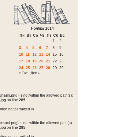
Ноябрь 2014
Пн
Вт
Ср
Чт
Пт
Сб
Вс
1
2
3
4
5
6
7
8
9
10
11
12
13
14
15
16
17
18
19
20
21
22
23
24
25
26
27
28
29
30
« Окт
Дек »
ns/mi.png) is not within the allowed path(s):
.jpg
on line
285
tion not permitted in
ns/mi.png) is not within the allowed path(s):
.jpg
on line
285
tion not permitted in