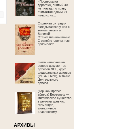
«Проверка на
дорогах», снятый 40
лет назад, по праву
считается одним из
лучших на...
Странная ситуация
складывается у нас с
темой памяти о
Великой
Отечественной войне.
С одной стороны, нас
призывают...
Книга написана на
основе документов
архивов ФСБ, двух
федеральных архивов
(РГВА, ГАРФ), а также
Центрального
архива...
(Горький против
абвера) Вервольф —
мифическое существо
в религии древних
германцев,
аналогичное
славянскому...
АРХИВЫ