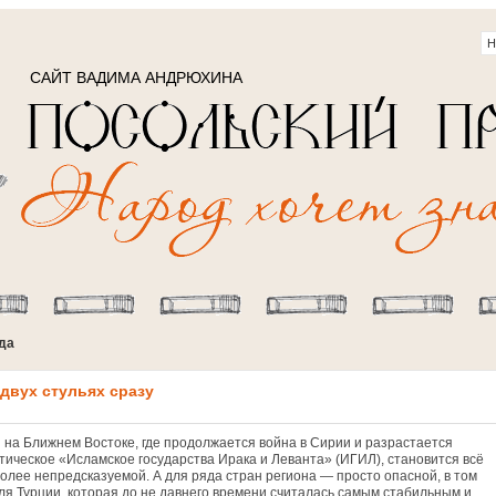
САЙТ ВАДИМА АНДРЮХИНА
ода
 двух стульях сразу
 на Ближнем Востоке, где продолжается война в Сирии и разрастается
тическое «Исламское государства Ирака и Леванта» (ИГИЛ), становится всё
более непредсказуемой. А для ряда стран региона — просто опасной, в том
для Турции, которая до не давнего времени считалась самым стабильным и