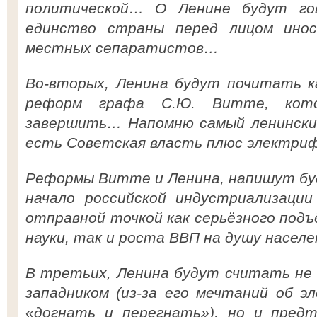
политической… О Ленине будут го
единство страны перед лицом ино
местных сепаратистов…
Во-вторых, Ленина будут почитать к
реформ графа С.Ю. Витте, кот
завершить… Напомню самый ленинский
есть Советская власть плюс электриф
Реформы Витте и Ленина, напишут бу
начало российской индустриализаци
отправной точкой как серьёзного под
науки, так и роста ВВП на душу населе
В третьих, Ленина будут считать не
западником (из-за его мечтаний об э
«догнать и перегнать»), но и предт