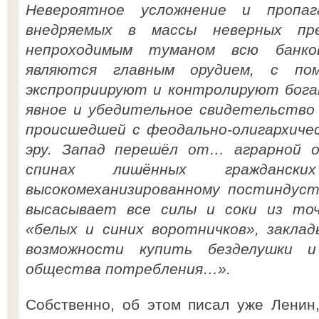
Невероятное усложнение и пропаг
внедряемых в массы неверных пре
непроходимым туманом всю банков
являются главным орудием, с по
экспроприируют и контролируют бога
явное и убедительное свидетельство
происшедшей с феодально-олигархичес
эру. Запад перешёл от… аграрной о
спинах лишённых гражданс
высокомеханизированному постиндуст
высасывает все силы и соки из то
«белых и синих воротничков», закла
возможности купить безделушки и
общества потребления…».
Собственно, об этом писал уже Ленин,