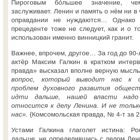
Пироговым бóльшее значение, че
заслуживает. Ленин и память о нём ни в 
оправдании не нуждаются… Однако 
прецеденте тоже не следует, как и о т
использован именно винницкий гранит.
Важнее, впрочем, другое… За год до 90-
актёр Максим Галкин в кратком интер
правда» высказал вполне верную мысл
вопрос, который выводит нас к о
проблем духовного развития общес
идти дальше, нашей власти надо 
относится к делу Ленина. И не тольк
нас».
{Комсомольская правда, № 4-т за 24
Устами Галкина глаголет истина: Ро
дальше, не определившись с делом Лени