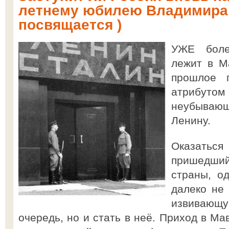
летнему юбилею Владимира
посвящается )
УЖЕ боле
лежит в М
прошлое 
атрибуто
неубывающ
Ленину.
Оказаться
пришедши
страны, о
далеко не 
извивающ
очередь, но и стать в неё. Приход в Ма