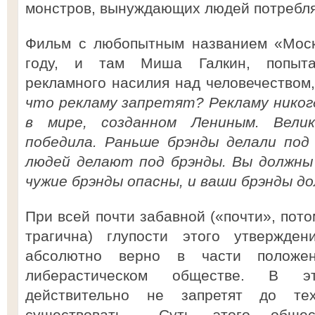
монстров, вынуждающих людей потребля
Фильм с любопытным названием «Моск
году, и там Миша Галкин, попыта
рекламного насилия над человечеством,
что рекламу запретят? Рекламу никог
в мире, созданном Лениным. Велик
победила. Раньше брэнды делали под
людей делают под брэнды. Вы должны
чужие брэнды опасны, и ваши брэнды 
При всей почти забавной («почти», пото
трагична) глупости этого утвержде
абсолютно верно в части положе
либерастическом обществе. В э
действительно не запретят до те
существовать… Суть этого общес