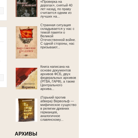
«Проверка на
дорогах», снятый 40
лет назад, по праву
считается одним из
лучших на...
Странная ситуация
складывается у нас с
темой памяти о
Великой
Отечественной войне.
С одной стороны, нас
призывают...
о
Книга написана на
основе документов
архивов ФСБ, двух
федеральных архивов
(РГВА, ГАРФ), а также
Центрального
архива...
(Горький против
абвера) Вервольф —
мифическое существо
в религии древних
германцев,
аналогичное
славянскому...
АРХИВЫ