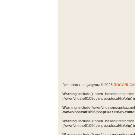
Все права защищены © 2026
ПОСОЛЬСК
Warning
: include(): open_basedir restrictio
(/www/vhosts/81096:/tmp:/usr/local/lib/php) 
Warning
: include(/www/vhosts/posprikaz.ru/
/www/vhosts/81096/posprikaz.ru/wp-conte
Warning
: include(): open_basedir restrictio
(/www/vhosts/81096:/tmp:/usr/local/lib/php) 
Warning
: include(/www/vhosts/posprikaz.ru/