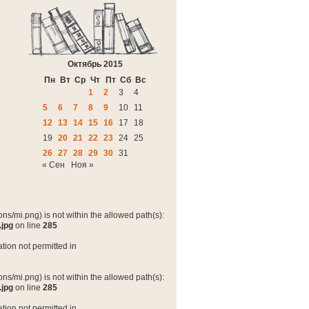
Октябрь 2015
Пн
Вт
Ср
Чт
Пт
Сб
Вс
1
2
3
4
5
6
7
8
9
10
11
12
13
14
15
16
17
18
19
20
21
22
23
24
25
26
27
28
29
30
31
« Сен
Ноя »
ns/mi.png) is not within the allowed path(s):
.jpg
on line
285
tion not permitted in
ns/mi.png) is not within the allowed path(s):
.jpg
on line
285
tion not permitted in