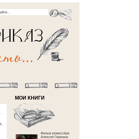
МОИ КНИГИ
а,
Фильм режиссёра
Алексея Германа