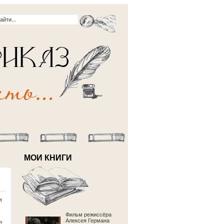
МОИ КНИГИ
и
Фильм режиссёра
Алексея Германа
е