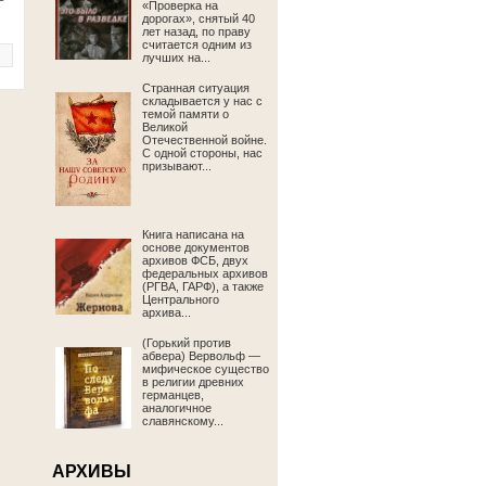
«Проверка на
дорогах», снятый 40
лет назад, по праву
считается одним из
лучших на...
Странная ситуация
складывается у нас с
темой памяти о
Великой
Отечественной войне.
С одной стороны, нас
призывают...
Книга написана на
основе документов
архивов ФСБ, двух
федеральных архивов
(РГВА, ГАРФ), а также
Центрального
архива...
(Горький против
абвера) Вервольф —
мифическое существо
в религии древних
германцев,
аналогичное
славянскому...
АРХИВЫ