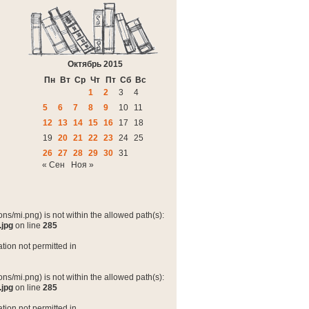
Октябрь 2015
Пн
Вт
Ср
Чт
Пт
Сб
Вс
1
2
3
4
5
6
7
8
9
10
11
12
13
14
15
16
17
18
19
20
21
22
23
24
25
26
27
28
29
30
31
« Сен
Ноя »
ns/mi.png) is not within the allowed path(s):
.jpg
on line
285
tion not permitted in
ns/mi.png) is not within the allowed path(s):
.jpg
on line
285
tion not permitted in