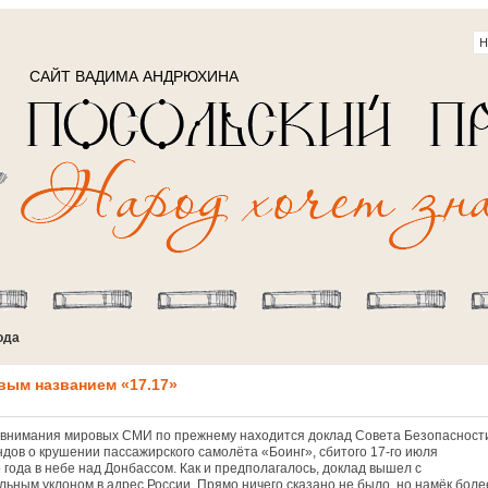
САЙТ ВАДИМА АНДРЮХИНА
ода
вым названием «17.17»
 внимания мировых СМИ по прежнему находится доклад Совета Безопасност
дов о крушении пассажирского самолёта «Боинг», сбитого 17-го июля
 года в небе над Донбассом. Как и предполагалось, доклад вышел с
льным уклоном в адрес России. Прямо ничего сказано не было, но намёк боле