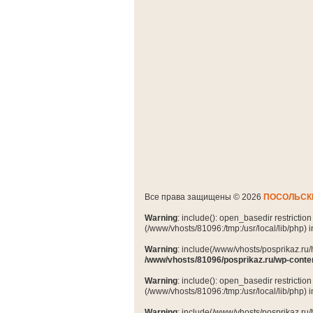
Все права защищены © 2026
ПОСОЛЬСК
Warning
: include(): open_basedir restrictio
(/www/vhosts/81096:/tmp:/usr/local/lib/php) 
Warning
: include(/www/vhosts/posprikaz.ru/
/www/vhosts/81096/posprikaz.ru/wp-conte
Warning
: include(): open_basedir restrictio
(/www/vhosts/81096:/tmp:/usr/local/lib/php) 
Warning
: include(/www/vhosts/posprikaz.ru/