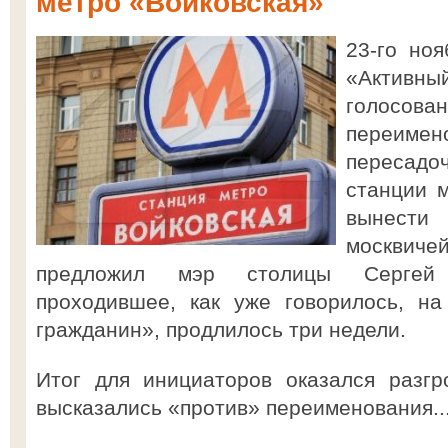
метро «Войковская»
23-го но
«Активны
голосован
переиме
пересадо
станции 
вынести
москвиче
предложил мэр столицы Сергей 
проходившее, как уже говорилось, на
гражданин», продлилось три недели.
Итог для инициаторов оказался разг
высказались «против» переименования..