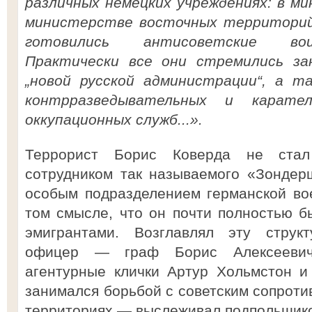
различных немецких учреждениях: в м
министерстве восточных территорий 
готовились антисоветские воин
Практически все они стремились за
„новой русской администрации“, а т
контрразведывательных и карател
оккупационных служб...».
Террорист Борис Коверда не стал
сотрудником так называемого «Зондер
особым подразделением германской во
том смысле, что он почти полностью б
эмигрантами. Возглавлял эту струк
офицер — граф Борис Алексеевич
агентурные клички Артур Хольмстон и
занимался борьбой с советским сопроти
территориях — выслеживал подпольщиков