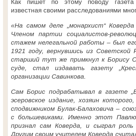
Как пишет по этому поводу газета
известная своими расследованиями мног
«На самом деле „монархист“ Коверда
Членом партии социалистов-революц
стажем нелегальной работы – был ег
1921 году, вернувшись из Советской 
старший тут же примкнул к Борису Са
суде, стал издавать газету „Крес
организации Савинкова.
Сам Борис подрабатывал в газете „Б
эсеровское издание, хозяин которого
сподвижником Булак-Балаховича – сою
с большевиками. Именно этот Павлюк
признал сам Коверда, и сыграл роль
Другим своим учителем Коверда счита