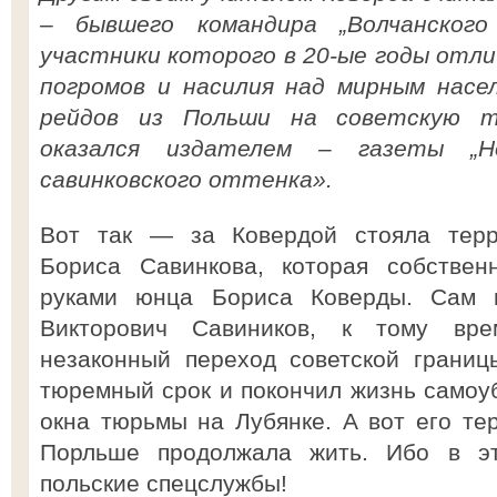
– бывшего командира „Волчанского
участники которого в 20-ые годы отли
погромов и насилия над мирным насе
рейдов из Польши на советскую т
оказался издателем – газеты „Но
савинковского оттенка».
Вот так — за Ковердой стояла терро
Бориса Савинкова, которая собствен
руками юнца Бориса Коверды. Сам г
Викторович Савиников, к тому вр
незаконный переход советской границ
тюремный срок и покончил жизнь самоу
окна тюрьмы на Лубянке. А вот его тер
Порльше продолжала жить. Ибо в э
польские спецслужбы!