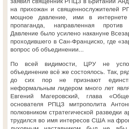
заявил священник РПЦЗ в Британии Андр
на прихожан и священнослужителей Р
мощное давление, ими в интернете
пропаганда, направленная против 
Давление было усилено накануне Всезар
проходившего в Сан-Франциско, где «за
вопрос об объединении...
По всей видимости, ЦРУ не успок
объединение всё же состоялось. Так, р
до сих пор не признают единст
неформальным лидером много лет явля
Евгений Магеровский, глава «Обще
основателя РПЦЗ митрополита Антони
полковником стратегической разведки 
трудился во имя интересов США на фрон
духовным наставником был не абы 