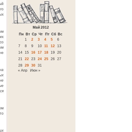
ый
го
ых
Май 2012
ым
Пн
Вт
Ср
Чт
Пт
Сб
Вс
их
1
2
3
4
5
6
со
7
8
9
10
11
12
13
ым
14
15
16
17
18
19
20
не
21
22
23
24
25
26
27
28
29
30
31
на
« Апр
Июн »
ых
не
ые
ся
ом
то
их