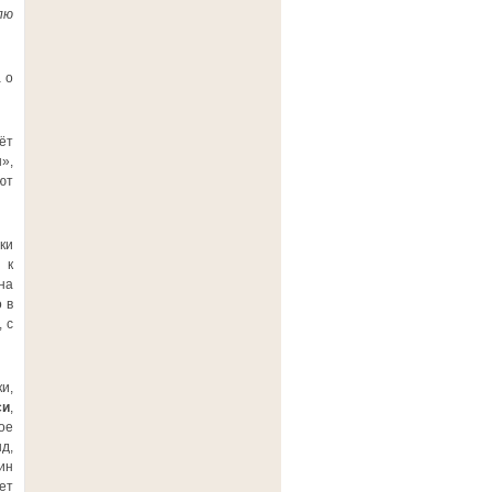
лю
 о
ёт
»,
ют
ки
 к
на
 в
 с
и,
си
,
ое
д,
ин
ет