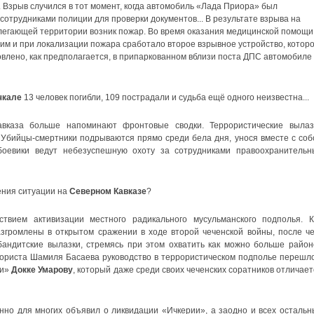
 Взрыв случился в тот момент, когда автомобиль «Лада Приора» был
сотрудниками полиции для проверки документов... В результате взрыва на
илегающей территории возник пожар. Во время оказания медицинской помощи
м и при локализации пожара сработало второе взрывное устройство, котор
влено, как предполагается, в припаркованном вблизи поста ДПС автомобиле
чкале
13 человек погибли, 109 пострадали и судьба ещё одного неизвестна...
вказа больше напоминают фронтовые сводки. Террористические вылаз
 Убийцы-смертники подрываются прямо среди бела дня, унося вместе с соб
оевики ведут небезуспешную охоту за сотрудниками правоохранительн
ения ситуации на
Северном Кавказе
?
твием активизации местного радикального мусульманского подполья. К
згромлены в открытом сражении в ходе второй чеченской войны, после че
андитские вылазки, стремясь при этом охватить как можно больше район
рориста Шамиля Басаева руководство в террористическом подполье перешло
ии»
Докке Умарову
, который даже среди своих чеченских соратников отличает
но для многих объявил о ликвидации «Ичкерии», а заодно и всех остальн