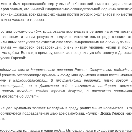
 месте был провозглашён виртуальный «Кавказский эмират», управляем
маров
заявил, что никакой «национально-освободительной борьбы» чеченско
война», джихад, всех кавказских наций против русских оккупантов и их местн
 волна массового террора...
устила роковую ошибку, когда отдала всю власть в регионе на откуп местн
к властным и иным ресурсам получили исключительно родственники эт
 или иных республик фактически оказалось выброшенным на обочину жизни 
виями — массовой безработицей, очень низким уровнем жизни и полн
 молодёжи. Вот как, к примеру, оценивает социальную обстановку в Дагеста
Руслан Горевой:
одним из самых депрессивных регионов России. Отсутствие надежды 
й уровень безработицы привели к тому, что примерно пятая часть молод
 в наркодиспансерах... В мусульманских регионах, мягко говоря, 
проституцией, но в Дагестане всё с точностью наоборот: местн
 панель выходит каждая третья девушка, а постоянно занимают
 возрасте до 30 лет».
ие дел буквально толкает молодёжь в среду радикальных исламистов. В т
 формируются подразделения шахидов-самоубийц. «Эмир»
Докка Умаров
как-
ете:
юдей хотят вступить в наши ряды... Мы ограничены в их приёме из-за наш