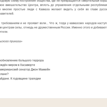
родовую схему построения общества, где не прекращается смертельная борь
сткое вмешательство Центра, вплоть до управления отдельными республика
 многие простые люди с Кавказа желают видеть у себя во главе русск
равителей.
требованиям и не проявит воли... Что ж, тогда у кавказских народов наступ
им центрам силы, отнюдь не дружественным России. Именно этого и добивают
ители.
ьского приказа»
озобновлению большого террора
ождён миром в Хасавюрте
американский сенатор Джон Маккейн
слане?
айдане. К годовщине трагедии