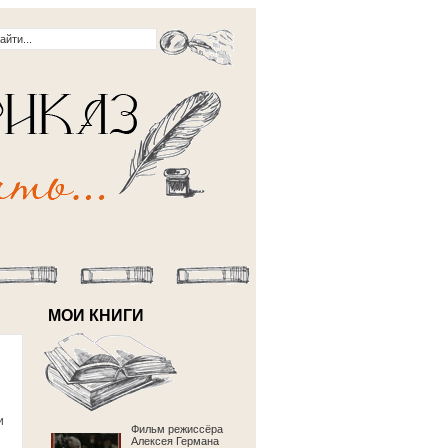
МОИ КНИГИ
и
Фильм режиссёра
Алексея Германа