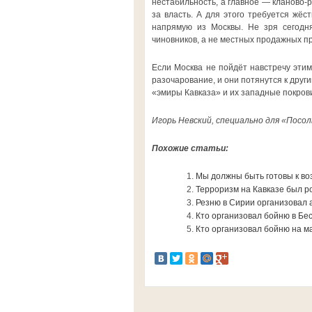
нестабильность, а главное — кланово-
за власть. А для этого требуется жё
напрямую из Москвы. Не зря сегодня
чиновников, а не местных продажных п
Если Москва не пойдёт навстречу этим 
разочарование, и они потянутся к друг
«эмиры Кавказа» и их западные покров
Игорь Невский, специально для «Посол
Похожие статьи:
Мы должны быть готовы к в
Терроризм на Кавказе был р
Резню в Сирии организовал 
Кто организовал бойню в Бе
Кто организовал бойню на м