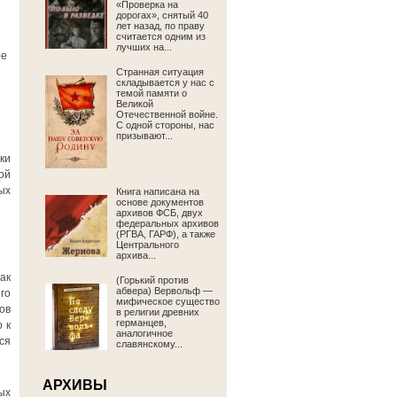
«Проверка на
дорогах», снятый 40
лет назад, по праву
считается одним из
лучших на...
ое
Странная ситуация
складывается у нас с
темой памяти о
Великой
Отечественной войне.
С одной стороны, нас
призывают...
ки
ой
ых
Книга написана на
основе документов
архивов ФСБ, двух
федеральных архивов
(РГВА, ГАРФ), а также
Центрального
архива...
ак
(Горький против
абвера) Вервольф —
го
мифическое существо
ов
в религии древних
германцев,
 к
аналогичное
ся
славянскому...
АРХИВЫ
ых