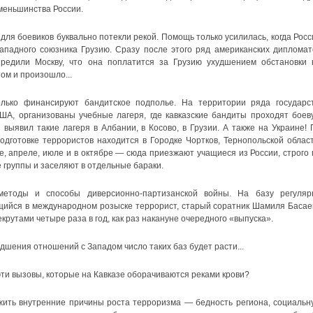
меньшинства России.
ля боевиков буквально потекли рекой. Помощь только усилилась, когда Росс
западного союзника Грузию. Сразу после этого ряд американских дипломат
редили Москву, что она поплатится за Грузию ухудшением обстановки 
том и произошло...
лько финансируют бандитское подполье. На территории ряда государст
А, организованы учебные лагеря, где кавказские бандиты проходят боев
 выявил такие лагеря в Албании, в Косово, в Грузии. А также на Украине! 
одготовке террористов находится в Городке Чортков, Тернопольской област
, апреле, июле и в октябре — сюда приезжают учащиеся из России, строго 
 группы и заселяют в отдельные бараки.
методы и способы диверсионно-партизанской войны. На базу регуляр
щийся в международном розыске террорист, старый соратник Шамиля Басае
екрутами четыре раза в год, как раз накануне очередного «выпуска».
дшения отношений с Западом число таких баз будет расти...
 эти вызовы, которые на Кавказе оборачиваются реками крови?
ожить внутренние причины роста терроризма — бедность региона, социальн