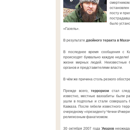
смертником.
остановлен 
посту и пр
пострадавши
было устано
«Газель».
В результате
двойного теракта в Маха
В последнее время сообщения с Ка
происходят буквально каждую неделю!
жизни мирных людей. Неизвестные б
органов и представителями власти.
В чём же причина столь резкого обостр
Прежде всего,
терроризм
стал следс
известно, местные ваххабиты были ра
ушли в подполье и стали совершать б
Кавказа. После гибели известного тер
очередному «президенту Чечни-Ичкер
религиозным фанатизмом.
30 октября 2007 года
Умаров
неожидан