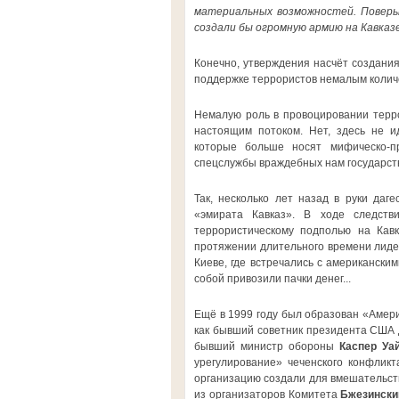
материальных возможностей. Поверьт
создали бы огромную армию на Кавказ
Конечно, утверждения насчёт создания
поддержке террористов немалым количес
Немалую роль в провоцировании терр
настоящим потоком. Нет, здесь не и
которые больше носят мифическо-пр
спецслужбы враждебных нам государст
Так, несколько лет назад в руки даг
«эмирата Кавказ». В ходе следств
террористическому подполью на Кавк
протяжении длительного времени лиде
Киеве, где встречались с американски
собой привозили пачки денег...
Ещё в 1999 году был образован «Амери
как бывший советник президента США
бывший министр обороны
Каспер Уа
урегулирование» чеченского конфликт
организацию создали для вмешательства
из организаторов Комитета
Бжезински