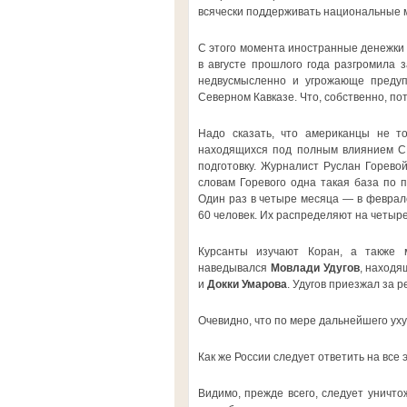
всячески поддерживать национальные 
С этого момента иностранные денежки д
в августе прошлого года разгромила 
недвусмысленно и угрожающе предуп
Северном Кавказе. Что, собственно, по
Надо сказать, что американцы не то
находящихся под полным влиянием СШ
подготовку. Журналист Руслан Горевой
словам Горевого одна такая база по п
Один раз в четыре месяца — в феврале
60 человек. Их распределяют на четыре
Курсанты изучают Коран, а также 
наведывался
Мовлади Удугов
, находя
и
Докки Умарова
. Удугов приезжал за р
Очевидно, что по мере дальнейшего уху
Как же России следует ответить на все
Видимо, прежде всего, следует уничт