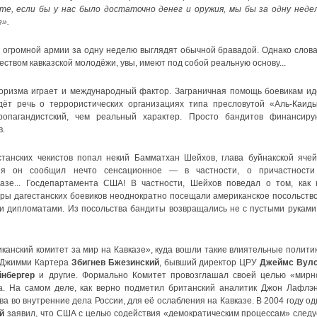
е, если бы у нас было достаточно денег и оружия, мы бы за одну неде
е».
 огромной армии за одну неделю выглядят обычной бравадой. Однако слова
твом кавказской молодёжи, увы, имеют под собой реальную основу...
оризма играет и международный фактор. Заграничная помощь боевикам ид
дёт речь о террористических организациях типа пресловутой «Аль-Каиды
опагандистский, чем реальный характер. Просто бандитов финансиру
в.
естанских чекистов попал некий Бамматхан Шейхов, глава буйнакской ячей
ия он сообщил нечто сенсационное — в частности, о причастности
азе... Госдепартамента США! В частности, Шейхов поведал о том, как 
ры дагестанских боевиков неоднократно посещали американское посольство
ми дипломатами. Из посольства бандиты возвращались не с пустыми руками,
канский комитет за мир на Кавказе», куда вошли такие влиятельные политик
 Джимми Картера
Збигнев Бжезинский
, бывший директор ЦРУ
Джеймс Вул
йнбергер
и другие. Формально Комитет провозглашал своей целью «мирн
а. На самом деле, как верно подметил британский аналитик Джон Лафлэн
 во внутренние дела России, для её ослабления на Кавказе. В 2004 году од
й
заявил, что США с целью содействия «демократическим процессам» следу