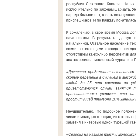
республик Северного Кавказа. На их
исключительно по законам шариата.
У
народа больше нет, а есть «священная 
приспешников. И по Кавказу покатилась
К сожалению, в своё время Москва доп
начальникам. В результате доступ 
начальников. Остальное население тех
всеми вытекающими отсюда последст
отсутствием каких-либо перспектив для
знаток региона, московский журналист 
«Дагестан продолжает оставаться 
скорые перемены в будущем и высоки
людей до 25 лет состоит на учёте
приветствуются случаи занятия 
правозащитники уверяют, что на
проституцией примерно 10% женщин в
Неудивительно, что подобное положен
числе и молодых женщин, из которых
заметил в интервью одной турецкой газ
«Сегодня на Кавказе тысячи молодых л