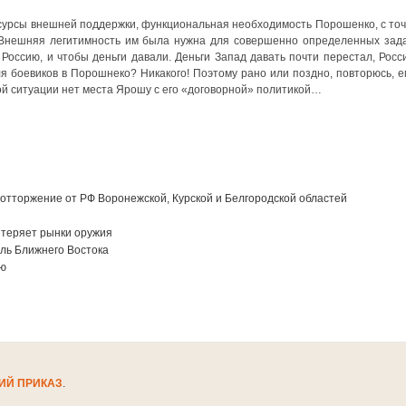
есурсы внешней поддержки, функциональная необходимость Порошенко, с точ
 Внешняя легитимность им была нужна для совершенно определенных зада
оссию, и чтобы деньги давали. Деньги Запад давать почти перестал, Росс
я боевиков в Порошнеко? Никакого! Поэтому рано или поздно, повторюсь, е
той ситуации нет места Ярошу с его «договорной» политикой…
отторжение от РФ Воронежской, Курской и Белгородской областей
и теряет рынки оружия
оль Ближнего Востока
ию
ИЙ ПРИКАЗ
.