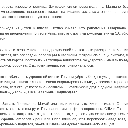
природу киевского режима. Движущей силой революции на Майдане бы
сударственного переворота власть на Украине захватала очередная груп
о как свою незавершенную революцию.
прихода нацистов к власти, Гитлер считал, что революция завершена.
на ее продолжении. В итоге Рема, вместе с другими руководителями СА, уби
жей».
были у Гитлера. У него нет подразделений СС, которые расстреляли боевик
читает, что все задачи революции выполнены. А украинские наци считают, ч
ть олигархов, построить настоящее нацистское государство и начать войну
Брянск, Воронеж. С их точки зрения, все только началось.
т стабильность украинской власти. Причем, убрать банды с улиц невозможн
что банды в значительной степени инфильтрованы в МВД и армию. Скорее, о
ство, чем станут воевать с боевиками — фактически друг с другом. Наприме
 полк «Днепр-1», а все батальоны Нацгвардии?
 Загнать боевиков за Можай или ликвидировать их Киев не может. С друг
взять власть в свои руки. Признание самого факта переворота США и Европо
спечивали конкретные люди — Порошенко, Яценюк и далее по списку. Если 
Украины оказался Ярош или Олег Тягнибок, этот переворот Запад вряд 
ткровенных нацистов, режим в Киеве был нужен с человеческим лицом.