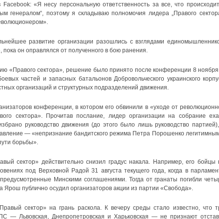
 Facebook: «Я несу персональную ответственность за все, что происходит
ным генералом“, поэтому я складываю полномочия лидера „Правого сектора
революционером».
льнейшее развитие организации разошлись с взглядами единомышленнико
 пока он оправлялся от полученного в бою ранения.
ию «Правого сектора», решение было принято после конференции 8 ноября,
оевых частей и запасных батальонов Добровольческого украинского корпу
стных организаций и структурных подразделений движения.
анизаторов конференции, в котором его обвинили в «уходе от революционн
авого сектора». Прочитав послание, лидер организации на собрание еха
збрано руководство движения (до этого было лишь руководство партией),
равление — «непризнание бандитского режима Петра Порошенко легитимным
пути борьбы».
авый сектор» действительно снизил градус накала. Например, его бойцы 
овениях под Верховной Радой 31 августа текущего года, когда в парламен
 предусмотренные Минскими соглашениями. Тогда от гранаты погибли четы
а Ярош публично осудил организаторов акции из партии «Свобода».
равый сектор» на грань раскола. К вечеру среды стало известно, что т
ПС — Львовская, Днепропетровская и Харьковская — не признают отстав