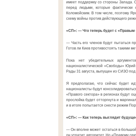
имеет поддержку со стороны Запада. С
перед людьми, которые фактически 
Коломойским. В том числе, поэтому Яр
схему войны против действующего реж
«СП»: — Что теперь будет с «Правым
— Часть его членов будут пытаться п
Готов ли Киев противостоять такими м
Пока нет убедительных аргументо
националистической «Свободы» Юрий С
Рады 31 августа, выпущен из СИЗО под
Я предполагаю, что сейчас будет ид
националисты будут консолидироваться
«Правого сектора» в регионах будут о
прослойка будет отторгнута и маргинал
и в итоге попытается снести режим По
«СП»: — Как теперь выглядит будущ
— Он вполне может остаться в большой
он утратит авторитет. Но «Правому сек