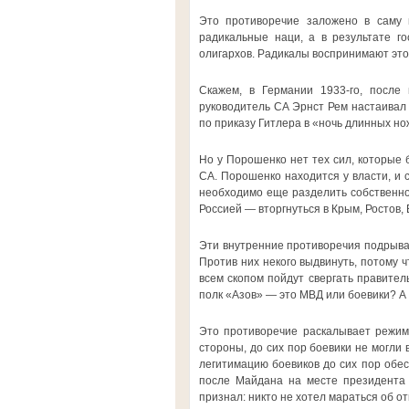
Это противоречие заложено в саму 
радикальные наци, а в результате го
олигархов. Радикалы воспринимают эт
Скажем, в Германии 1933-го, после 
руководитель СА Эрнст Рем настаивал 
по приказу Гитлера в «ночь длинных но
Но у Порошенко нет тех сил, которые 
СА. Порошенко находится у власти, и с
необходимо еще разделить собственнос
Россией — вторгнуться в Крым, Ростов, 
Эти внутренние противоречия подрываю
Против них некого выдвинуть, потому 
всем скопом пойдут свергать правитель
полк «Азов» — это МВД или боевики? А
Это противоречие раскалывает режим.
стороны, до сих пор боевики не могли 
легитимацию боевиков до сих пор обе
после Майдана на месте президента 
признал: никто не хотел мараться об о