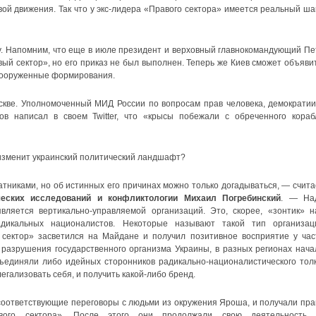
вой движения. Так что у экс-лидера «Правого сектора» имеется реальный ша
ку. Напомним, что еще в июле президент и верховный главнокомандующий Пе
й сектор», но его приказ не был выполнен. Теперь же Киев сможет объявит
вооруженные формирования.
скве. Уполномоченный МИД России по вопросам прав человека, демократии
ов написал в своем Twitter, что «крысы побежали с обреченного кораб
а изменит украинский политический ландшафт?
никами, но об истинных его причинах можно только догадываться, — счита
ческих исследований и конфликтологии Михаил Погребинский
. — На
вляется вертикально-управляемой организаций. Это, скорее, «зонтик» н
адикальных националистов. Некоторые называют такой тип организац
ектор» засветился на Майдане и получил позитивное восприятие у час
 разрушения государственного организма Украины, в разных регионах нача
ъединяли либо идейных сторонников радикально-националистического толк
егализовать себя, и получить какой-либо бренд.
соответствующие переговоры с людьми из окружения Яроша, и получали пра
авого сектора». После этого они продолжали свою деятельность