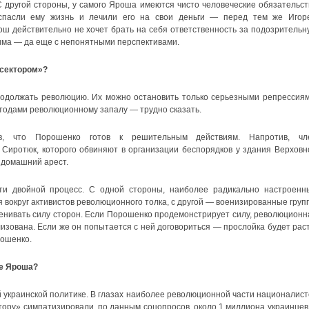
 другой стороны, у самого Яроша имеются чисто человеческие обязательст
спасли ему жизнь и лечили его на свои деньги — перед тем же Игор
ош действительно не хочет брать на себя ответственность за подозрительн
има — да еще с непонятными перспективами.
 сектором»?
родолжать революцию. Их можно остановить только серьезными репрессиям
етодами революционному запалу — трудно сказать.
в, что Порошенко готов к решительным действиям. Напротив, чл
иротюк, которого обвиняют в организации беспорядков у здания Верховн
 домашний арест.
ти двойной процесс. С одной стороны, наиболее радикально настроенн
 вокруг активистов революционного толка, с другой — военизированные груп
ценивать силу сторон. Если Порошенко продемонстрирует силу, революционн
изована. Если же он попытается с ней договориться — прослойка будет раст
рошенко.
ее Яроша?
 украинской политике. В глазах наиболее революционной части националист
тору» симпатизировали, по данным соцопросов, около 1 миллиона украинцев,