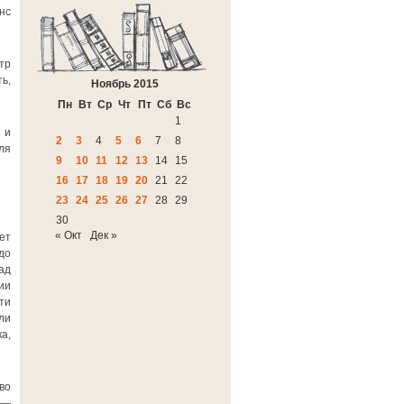
нс
тр
ь,
Ноябрь 2015
Пн
Вт
Ср
Чт
Пт
Сб
Вс
1
 и
2
3
4
5
6
7
8
ля
9
10
11
12
13
14
15
16
17
18
19
20
21
22
23
24
25
26
27
28
29
30
« Окт
Дек »
ет
до
ад
ии
ти
ли
а,
во
 —