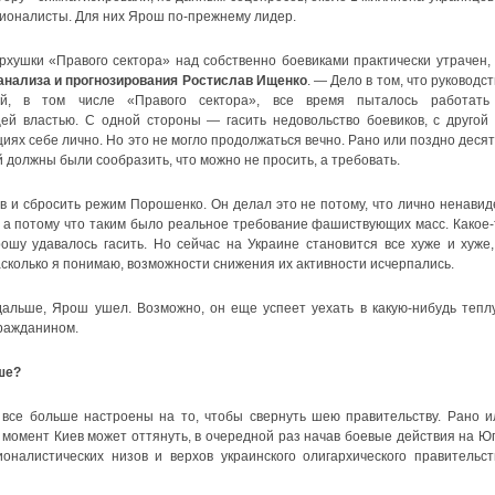
ионалисты. Для них Ярош по-прежнему лидер.
рхушки «Правого сектора» над собственно боевиками практически утрачен,
анализа и прогнозирования Ростислав Ищенко
. — Дело в том, что руководс
ий, в том числе «Правого сектора», все время пыталось работать
ей властью. С одной стороны — гасить недовольство боевиков, с другой
ях себе лично. Но это не могло продолжаться вечно. Рано или поздно десят
должны были сообразить, что можно не просить, а требовать.
в и сбросить режим Порошенко. Он делал это не потому, что лично ненавид
 а потому что таким было реальное требование фашиствующих масс. Какое-
ошу удавалось гасить. Но сейчас на Украине становится все хуже и хуже,
асколько я понимаю, возможности снижения их активности исчерпались.
 дальше, Ярош ушел. Возможно, он еще успеет уехать в какую-нибудь тепл
гражданином.
ше?
все больше настроены на то, чтобы свернуть шею правительству. Рано и
 момент Киев может оттянуть, в очередной раз начав боевые действия на Юг
оналистических низов и верхов украинского олигархического правительст