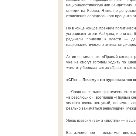
националистическую или бандитскую. П
оглядки на Яроша. Я вполне допускаю,
отчисления определенного процента от
Но в конце концов, прежние политическ
устраивают итоги Майдана, и они все 
радикалы привели к власти — дей
националистического актива, он дискре
Актив понимал, что «Правый сектор» р
уже не смогут гоголем ходить по Кие
«чистоту бренда», актив «Правого сект
«СП»: — Почему этот курс оказался
— Ярош на сегодня фактически стал ча
«в революцию», возглавив «Правый се
человек очень неглупый, понимал: ло
реально заниматься революцией. Между
Ярош взвесил «за» и «против» — и уше
Все изложенное — только моя гипотеза