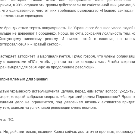
ричем, в 90% случаев эти группы действовали по собственной инициативе, б
 что единственное, чего от них требовало руководство «Правого сектора»
 нелегальных «доходов».
ие бренды стали терять популярность. На Украине все большее число людей 
больше не доверяют Порошенко. Ярош, по сути, сохранял лояльность тем, ко
ствующему киевскому режиму. И вместе этой с властью, по мнен
дитировал себя и «Правый сектор».
астеряет авторитет и маргинализуется. Грубо говоря, что члены организац
ву с нашивками «ПС», чтобы девочки на них оглядывались. Чтобы сохрани
ора» выбрал для себя курс на продолжение революции.
 неприемлемым для Яроша?
стью украинского истеблишмента. Думаю, перед ним встал вопрос: уходить 
ктор», который собрался свергать «бандитский режим Порошенко»? Ярош, к
зунгами дело не ограничится, под давлением низовых активистов придет
 тем, шансов на успех такой революции очень немного.
л из ПС.
. Но, действительно, позиции Киева сейчас достаточно прочные, поскольку 