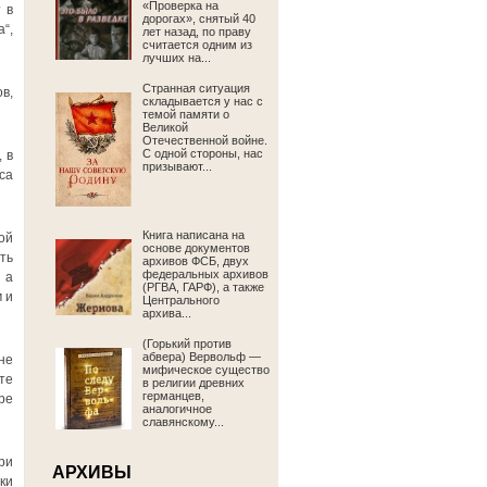
«Проверка на
 в
дорогах», снятый 40
“,
лет назад, по праву
считается одним из
лучших на...
Странная ситуация
в,
складывается у нас с
темой памяти о
Великой
Отечественной войне.
С одной стороны, нас
 в
призывают...
са
Книга написана на
ой
основе документов
ть
архивов ФСБ, двух
федеральных архивов
 а
(РГВА, ГАРФ), а также
 и
Центрального
архива...
(Горький против
абвера) Вервольф —
не
мифическое существо
те
в религии древних
германцев,
ре
аналогичное
славянскому...
ри
АРХИВЫ
ки