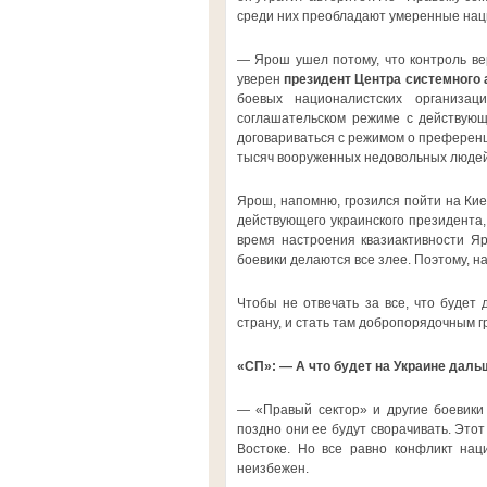
среди них преобладают умеренные нац
— Ярош ушел потому, что контроль ве
уверен
президент Центра системного 
боевых националистских организац
соглашательском режиме с действующ
договариваться с режимом о преференци
тысяч вооруженных недовольных людей 
Ярош, напомню, грозился пойти на Кие
действующего украинского президента,
время настроения квазиактивности Яр
боевики делаются все злее. Поэтому, н
Чтобы не отвечать за все, что будет
страну, и стать там добропорядочным 
«СП»: — А что будет на Украине даль
— «Правый сектор» и другие боевики 
поздно они ее будут сворачивать. Этот
Востоке. Но все равно конфликт наци
неизбежен.