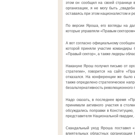
этом он сообщил на своей странице в
организации, я не могу быть „свадеб
оставаясь при этом националистом и 
По версии Яроша, его взгляды на да
которые управляли «Правым сектором»,
А вот согласно официальному сообщен
которой приняли участие командиры б
«Правый сектор», а также лидеры обла
Накануне Ярош получил письмо от орг
стратегии», говорится на сайте «Пр
отказался. На конференции же было и
также определено стратегическое нап
безальтернативность революционного 
Надо сказать, в последнее время «Пр
принимали активного участия в столкн
обсуждались поправки в Конституцию,
представителя Национальной гвардии, 
Скандальный уход Яроша поставил «П
влиятельных областных организации 