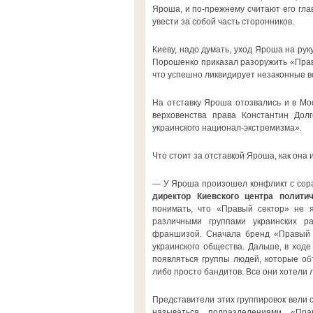
Яроша, и по-прежнему считают его гла
увести за собой часть сторонников.
Киеву, надо думать, уход Яроша на ру
Порошенко приказал разоружить «Правы
что успешно ликвидирует незаконные 
На отставку Яроша отозвались и в Мо
верховенства права Константин Долг
украинского национал-экстремизма».
Что стоит за отставкой Яроша, как он
— У Яроша произошел конфликт с сорат
директор Киевского центра полити
понимать, что «Правый сектор» не я
различными группами украинских р
франшизой. Сначала бренд «Правый с
украинского общества. Дальше, в ходе
появляться группы людей, которые об
либо просто бандитов. Все они хотели л
Представители этих группировок вели 
называться подразделениями «Пр