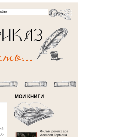
МОИ КНИГИ
ий
Фильм режиссёра
Об
Алексея Германа