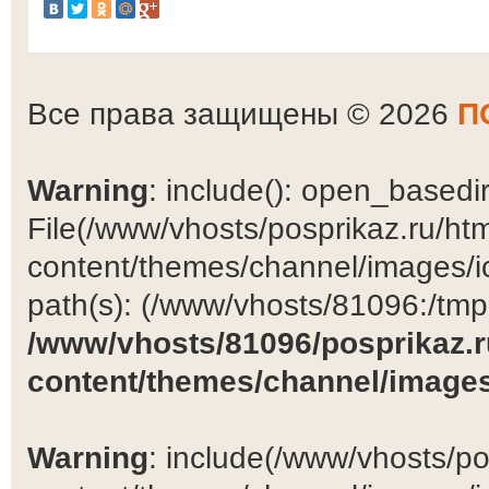
Все права защищены © 2026
П
Warning
: include(): open_basedir 
File(/www/vhosts/posprikaz.ru/ht
content/themes/channel/images/ic
path(s): (/www/vhosts/81096:/tmp:/
/www/vhosts/81096/posprikaz.r
content/themes/channel/images
Warning
: include(/www/vhosts/po