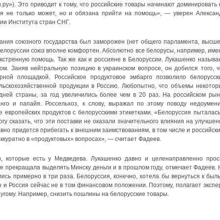
.ру»). Это приводит к тому, что российские товары начинают доминировать 
ия не только может, но и обязана прийти на помощь», — уверен Алексан
ии Института стран СНГ.
вания союзного государства был заморожен (нет общего парламента, высше
 Белоруссии союз вполне комфортен. Абсолютно все белорусы, например, име
кстренную помощь. Так же как и россияне в Белоруссии. Лукашенко называ
ом. Заняв нейтральную позицию в украинском вопросе, он добился того, ч
рной площадкой. Российское продуктовое эмбарго позволило белорусск
льскохозяйственной продукции в Россию. Любопытно, что объемы некотор
дней страны, за год увеличились более чем в 20 раз. На российском рын
нго и папайя. Россельхоз, к слову, выражал по этому поводу недоумени
 европейских продуктов с белорусскими этикетками. «Белоруссия пыталась
гу сказать, что эти поставки не оказали значительного влияния на улучшен
вно придется прибегать к внешним заимствованиям, в том числе и российски
ккуратно в «продуктовых» вопросах», — считает Фадеев.
, которые есть у Медведева. Лукашенко давно и целенаправленно прос
не прекращала выделять Минску деньги и в прошлом году, отмечает Фадеев. 
ь примерно в три раза. Белоруссия, конечно, хотела бы вернуться к был
 и Россия сейчас не в том финансовом положении. Поэтому, полагает экспер
ругому. Например, снизить пошлины на белорусские товары.