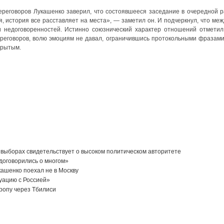
ереговоров Лукашенко заверил, что состоявшееся заседание в очередной р
, история все расставляет на места», — заметил он. И подчеркнул, что меж
 недоговоренностей. Истинно союзнический характер отношений отметил
переговоров, волю эмоциям не давал, ограничившись протокольными фразами
крытым.
 выборах свидетельствует о высоком политическом авторитете
договорились о многом»
ашенко поехал не в Москву
уацию с Россией»
ропу через Тбилиси