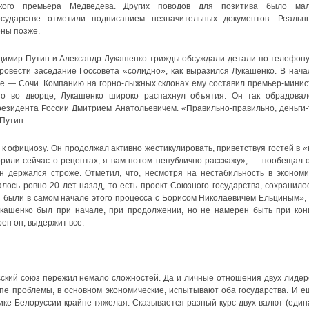
ского премьера Медведева. Других поводов для позитива было мал
сударстве отметили подписанием незначительных документов. Реальн
ены позже.
адимир Путин и Александр Лукашенко трижды обсуждали детали по телефону
ровести заседание Госсовета «солидно», как выразился Лукашенко. В нача
це — Сочи. Компанию на горно-лыжных склонах ему составил премьер-минис
го во дворце, Лукашенко широко распахнул объятия. Он так обрадовал
резидента России Дмитрием Анатольевичем. «Правильно-правильно, деньги-
 Путин.
к официозу. Он продолжал активно жестикулировать, приветствуя гостей в «
рили сейчас о рецептах, я вам потом непублично расскажу», — пообещал о
н держался строже. Отметил, что, несмотря на нестабильность в экономи
лось ровно 20 лет назад, то есть проект Союзного государства, сохранилос
аз были в самом начале этого процесса с Борисом Николаевичем Ельциным»,
укашенко был при начале, при продолжении, но не намерен быть при кон
рен он, выдержит все.
сский союз пережил немало сложностей. Да и личные отношения двух лидер
пе проблемы, в основном экономические, испытывают оба государства. И е
мике Белоруссии крайне тяжелая. Сказывается разный курс двух валют (един