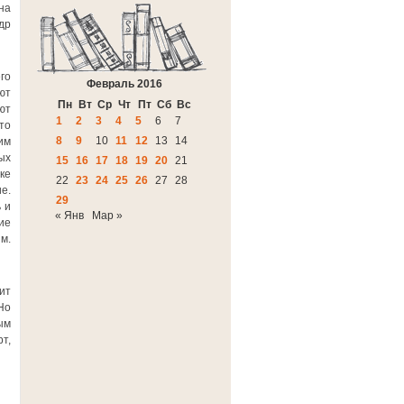
на
др
го
Февраль 2016
ют
Пн
Вт
Ср
Чт
Пт
Сб
Вс
ют
1
2
3
4
5
6
7
то
8
9
10
11
12
13
14
им
ых
15
16
17
18
19
20
21
ке
22
23
24
25
26
27
28
е.
29
 и
« Янв
Мар »
ие
м.
ит
Но
ым
т,