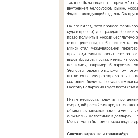
так и не была введена — прим. «Ленты
внутреннем белорусском рынке. Росс
Фадеев, заведующий отделом Белорусс
На его взгляд, хотя процесс формиро
суда и прочего), для граждан России и
право получить в России бесплатную э
очень циничным, но блестящим тактик
Минск стал международной перегово
производителям нарастить экспорт се
видов фруктов, поставляемых из сосе
появились, например, белорусские ма
Эксперты говорят о налаженном потоке
пытается на эмбарго заработать. Но мо
состояния бюджета. Государству все ра
Поэтому Белоруссия будет вести себя а
Путин неспроста пошутил про деньги
очередной российский кредит. Москва 
объемы финансовой помощи уменьшилис
объемам (и желательно в долларах), но
Москва могла бы помочь союзнику по-д
Союзная картошка и топинамбур