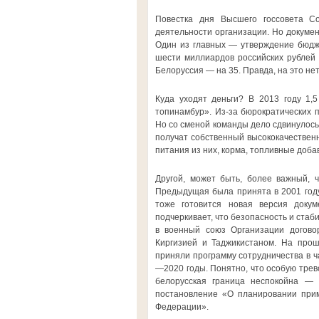
Повестка дня Высшего госсовета Со
деятельности организации. Но докумен
Один из главных — утверждение бюдже
шести миллиардов российских рублей 
Белоруссия — на 35. Правда, на это нет
Куда уходят деньги? В 2013 году 1
топинамбур». Из-за бюрократических 
Но со сменой команды дело сдвинулось 
получат собственный высококачествен
питания из них, корма, топливные доба
Другой, может быть, более важный, 
Предыдущая была принята в 2001 году
тоже готовится новая версия докум
подчеркивает, что безопасность и стаб
в военный союз Организации договор
Киргизией и Таджикистаном. На про
приняли программу сотрудничества в ч
—2020 годы. Понятно, что особую трев
белорусская граница неспокойна — 
постановление «О планировании прим
Федерации».