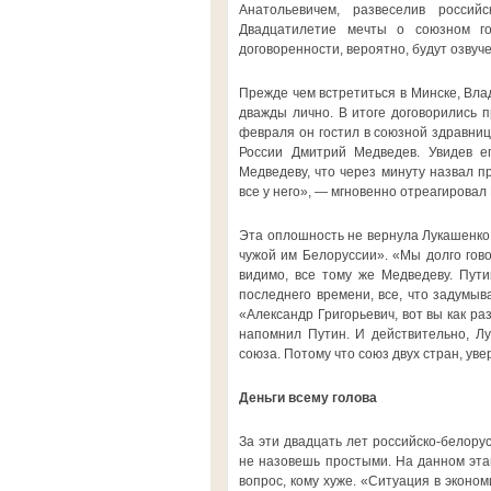
Анатольевичем, развеселив россий
Двадцатилетие мечты о союзном го
договоренности, вероятно, будут озвуч
Прежде чем встретиться в Минске, Вл
дважды лично. В итоге договорились п
февраля он гостил в союзной здравни
России Дмитрий Медведев. Увидев е
Медведеву, что через минуту назвал п
все у него», — мгновенно отреагировал
Эта оплошность не вернула Лукашенко 
чужой им Белоруссии». «Мы долго гово
видимо, все тому же Медведеву. Пути
последнего времени, все, что задумыва
«Александр Григорьевич, вот вы как р
напомнил Путин. И действительно, Л
союза. Потому что союз двух стран, уве
Деньги всему голова
За эти двадцать лет российско-белору
не назовешь простыми. На данном эта
вопрос, кому хуже. «Ситуация в эконо