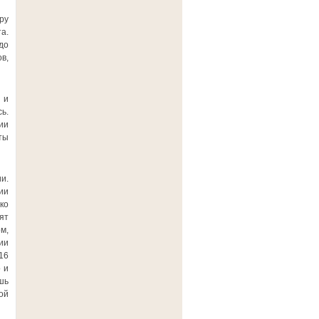
ру
а.
до
в,
 и
ь.
ии
ты
и.
ии
ко
ят
м,
ии
16
 и
шь
ой