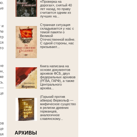
«Проверка на
о.
дорогах», снятый 40
ые
лет назад, по праву
считается одним из
лучших на...
Странная ситуация
 и
складывается у нас с
ле
темой памяти о
Великой
тр
Отечественной войне.
ся
С одной стороны, нас
призывают...
то
не
Книга написана на
основе документов
н,
архивов ФСБ, двух
ке
федеральных архивов
(РГВА, ГАРФ), а также
ь.
Центрального
 —
архива...
це
(Горький против
абвера) Вервольф —
мифическое существо
в религии древних
германцев,
аналогичное
славянскому...
ов
ще
АРХИВЫ
ая