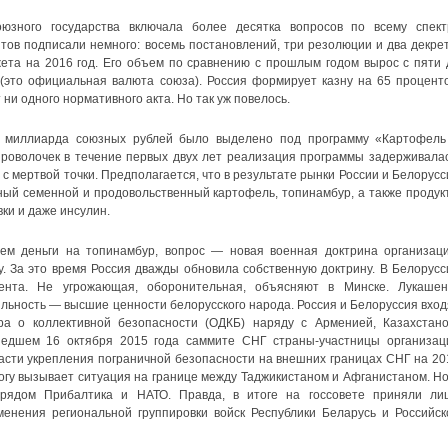
юзного государства включала более десятка вопросов по всему спект
тов подписали немного: восемь постановлений, три резолюции и два декрет
та на 2016 год. Его объем по сравнению с прошлым годом вырос с пяти 
(это официальная валюта союза). Россия формирует казну на 65 проценто
 ни одного нормативного акта. Но так уж повелось.
,5 миллиарда союзных рублей было выделено под программу «Картофель
проволочек в течение первых двух лет реализация программы задерживалас
с мертвой точки. Предполагается, что в результате рынки России и Белорусс
ный семенной и продовольственный картофель, топинамбур, а также продук
вки и даже инсулин.
чем деньги на топинамбур, вопрос — новая военная доктрина организаци
. За это время Россия дважды обновила собственную доктрину. В Белорусс
ента. Не угрожающая, оборонительная, объясняют в Минске. Лукашен
ильность — высшие ценности белорусского народа. Россия и Белоруссия вход
а о коллективной безопасности (ОДКБ) наряду с Арменией, Казахстано
шедшем 16 октября 2015 года саммите СНГ страны-участницы организац
асти укрепления пограничной безопасности на внешних границах СНГ на 20
огу вызывает ситуация на границе между Таджикистаном и Афганистаном. Но
рядом Прибалтика и НАТО. Правда, в итоге на госсовете приняли ли
енения региональной группировки войск Республики Беларусь и Российск