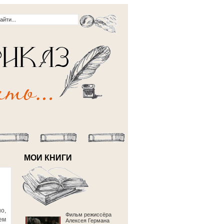
МОИ КНИГИ
о,
Фильм режиссёра
ем
Алексея Германа