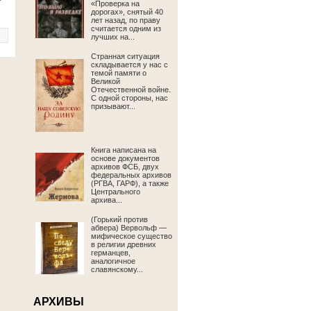
«Проверка на
дорогах», снятый 40
лет назад, по праву
считается одним из
лучших на...
Странная ситуация
складывается у нас с
темой памяти о
Великой
Отечественной войне.
С одной стороны, нас
призывают...
Книга написана на
основе документов
архивов ФСБ, двух
федеральных архивов
(РГВА, ГАРФ), а также
Центрального
архива...
(Горький против
абвера) Вервольф —
мифическое существо
в религии древних
германцев,
аналогичное
славянскому...
АРХИВЫ