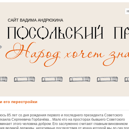
САЙТ ВАДИМА АНДРЮХИНА
и его перестройки
ось 85 лет со дня рождения первого и последнего президента Советского
хаила Сергеевича Горбачёва... Мало кто на просторах бывшего Советского
минает этого человека добром. Его заслуженно считают главным виновником
ия великой державы, негативные последствия от краха которой мы до сих по