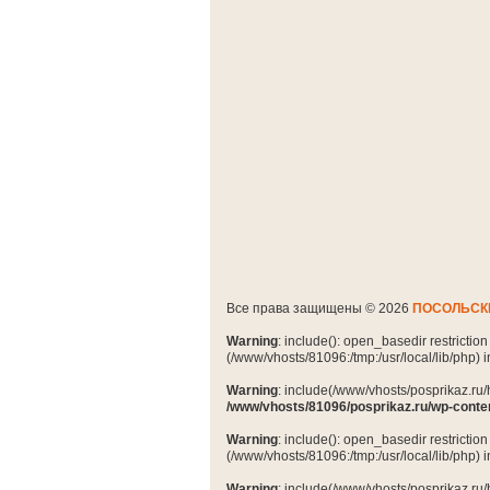
Все права защищены © 2026
ПОСОЛЬСК
Warning
: include(): open_basedir restrictio
(/www/vhosts/81096:/tmp:/usr/local/lib/php) 
Warning
: include(/www/vhosts/posprikaz.ru/
/www/vhosts/81096/posprikaz.ru/wp-conte
Warning
: include(): open_basedir restrictio
(/www/vhosts/81096:/tmp:/usr/local/lib/php) 
Warning
: include(/www/vhosts/posprikaz.ru/