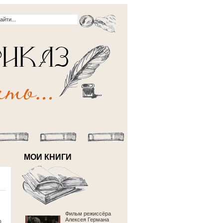
МОИ КНИГИ
Фильм режиссёра
Алексея Германа
р