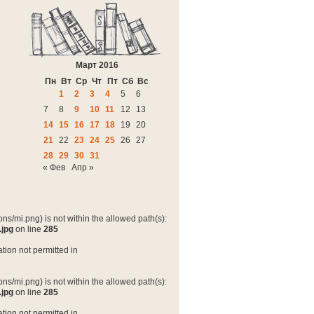
Март 2016
Пн
Вт
Ср
Чт
Пт
Сб
Вс
1
2
3
4
5
6
7
8
9
10
11
12
13
14
15
16
17
18
19
20
21
22
23
24
25
26
27
28
29
30
31
« Фев
Апр »
ns/mi.png) is not within the allowed path(s):
.jpg
on line
285
tion not permitted in
ns/mi.png) is not within the allowed path(s):
.jpg
on line
285
tion not permitted in