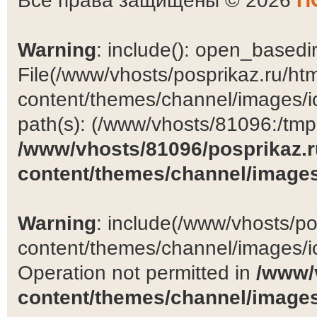
Все права защищены © 2026
П
Warning
: include(): open_basedir 
File(/www/vhosts/posprikaz.ru/ht
content/themes/channel/images/ic
path(s): (/www/vhosts/81096:/tmp:/
/www/vhosts/81096/posprikaz.r
content/themes/channel/images
Warning
: include(/www/vhosts/po
content/themes/channel/images/ic
Operation not permitted in
/www/
content/themes/channel/images