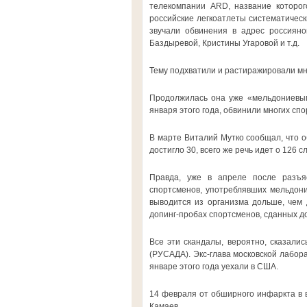
телекомпании ARD, название которог
российские легкоатлеты систематичес
звучали обвинения в адрес россияно
Баздыревой, Кристины Угаровой и т.д.
Тему подхватили и растиражировали м
Продолжилась она уже «мельдониевым
января этого года, обвинили многих сп
В марте Виталий Мутко сообщал, что о
достигло 30, всего же речь идет о 126 с
Правда, уже в апреле после разъяс
спортсменов, употреблявших мельдон
выводится из организма дольше, чем
допинг-пробах спортсменов, сданных до
Все эти скандалы, вероятно, сказалис
(РУСАДА). Экс-глава московской лабор
январе этого года уехали в США.
14 февраля от обширного инфаркта в 
Камаев.