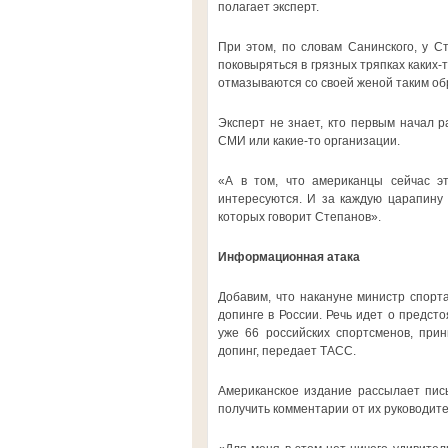
полагает эксперт.
При этом, по словам Санинского, у С
поковыряться в грязных тряпках каких-
отмазываются со своей женой таким об
Эксперт не знает, кто первым начал р
СМИ или какие-то организации.
«А в том, что американцы сейчас эт
интересуются. И за каждую царапину 
которых говорит Степанов».
Информационная атака
Добавим, что накануне министр спорт
допинге в России. Речь идет о предст
уже 66 российских спортсменов, при
допинг, передает ТАСС.
Американское издание рассылает пис
получить комментарии от их руководите