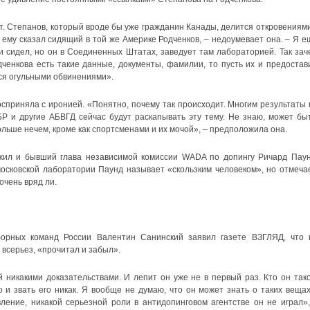
ит. Степанов, который вроде бы уже гражданин Канады, делится откровениями
 ему сказал сидящий в той же Америке Родченков, – недоумевает она. – Я е
и сидел, но он в Соединенных Штатах, заведует там лабораторией. Так зач
дченкова есть такие данные, документы, фамилии, то пусть их и предостави
ься огульными обвинениями».
приняла с иронией. «Понятно, почему так происходит. Многим результаты 
Р и другие АБВГД сейчас будут раскапывать эту тему. Не знаю, может быт
льше нечем, кроме как спортсменами и их мочой», – предположила она.
ожил и бывший глава независимой комиссии WADA по допингу Ричард Паун
осковской лаборатории Паунд называет «скользким человеком», но отмечае
очень вряд ли.
орных команд России Валентин Санинский заявил газете ВЗГЛЯД, что 
всерьез, «прочитал и забыл».
 никакими доказательствами. И лепит он уже не в первый раз. Кто он тако
 и звать его никак. Я вообще не думаю, что он может знать о таких вещах
ление, никакой серьезной роли в антидопинговом агентстве он не играл»,