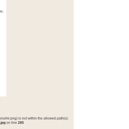
а,
ns/mi.png) is not within the allowed path(s):
.jpg
on line
285