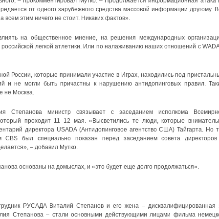
льного, – прокомментировал Мутко. – Продолжается информационная атака 
передается от одного зарубежного средства массовой информации другому. В
а всем этим ничего не стоит. Никаких фактов».
влиять на общественное мнение, на решения международных организаци
 российской легкой атлетики. Или по налаживанию наших отношений с WADA
ной России, которые принимали участие в Играх, находились под пристальн
й и не могли быть причастны к нарушению антидопинговых правил. Так
е не Москва.
я Степанова министр связывает с заседанием исполкома Всемирн
оторый проходит 11–12 мая. «Высветились те люди, которые вниматель
ентарий директора USADA (Антидопинговое агентство США) Тайгарта. Но т
ьм CBS был специально показан перед заседанием совета директоров
елается», – добавил Мутко.
панова основаны на домыслах, и «это будет еще долго продолжаться».
трудник РУСАДА Виталий Степанов и его жена – дисквалифицированная 
Юлия Степанова – стали основными действующими лицами фильма немецк