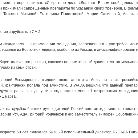
о можно перевести как «Секретное дело «Допинг». В нем сообщалось, ч
ки принимали запрещенные препараты по указанию своих тренеров. В филь
к Татьяны Мязиной, Екатерины Поистоговой, Марии Савиновой, Анастас
ногие зарубежные СМИ.
 скандалом» – в применении мельдония, запрещенного к употреблению с
ортсменов из Восточной Европы, особенно из России, и дисквалифицировали и
бщее количество россиян, сдавших положительный допинг-тест на мельдони
лучаях из семи стран.
нений Всемирного антидопингового агентства большая часть российск
ий, фактически попала под амнистию. В WADA решили, что данный препар
 думали раньше, и допустили содержание менее 1 микрограмма мельдония
 1 марта.
ь и на судьбах бывших руководителей Российского антидопингового комите
атории РУСАДА Григорий Родченков и его заместитель Тимофей Соболевский
возрасте 50 лет скончался бывший исполнительный директор РУСАДА Ники