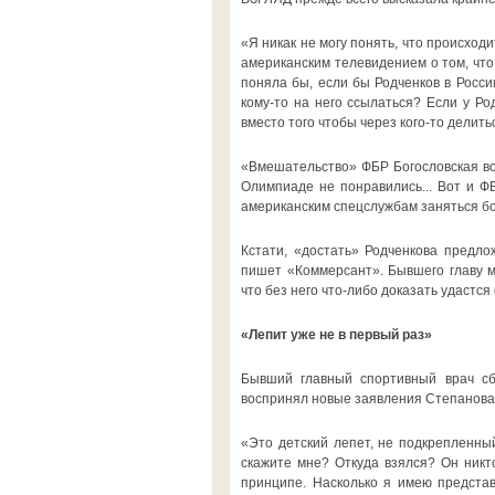
«Я никак не могу понять, что происход
американским телевидением о том, что
поняла бы, если бы Родченков в Росси
кому-то на него ссылаться? Если у Ро
вместо того чтобы через кого-то делит
«Вмешательство» ФБР Богословская вос
Олимпиаде не понравились... Вот и ФБ
американским спецслужбам заняться бо
Кстати, «достать» Родченкова предл
пишет «Коммерсант». Бывшего главу м
что без него что-либо доказать удастся 
«Лепит уже не в первый раз»
Бывший главный спортивный врач сб
воспринял новые заявления Степанова 
«Это детский лепет, не подкрепленный
скажите мне? Откуда взялся? Он никто
принципе. Насколько я имею представ