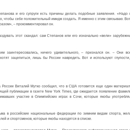
тепанова и его супруги есть причины делать подобные заявления. «Надо 
то, чтобы себе положительный имидж создать. Я именно с этим связываю. Вот
разом», – прокомментировал он.
аздувать этот скандал: сам Степанов или его изначально «вели» зарубежн
им заинтересовались, ничего удивительного, – признался он. – Они вс
хотят зацепиться, лишь бы России навредить. Вот и используют глупости,
а России Виталий Мутко сообщил, что в США готовится еще один материал
оящей публикации в газете New York Times, где ожидается появление фамил
нимавших участие в Олимпийских играх в Сочи, которые якобы употребля
ьма в российские национальные федерации по зимним видам спорта, жел
лей и спортсменов, которые якобы находятся в списке.