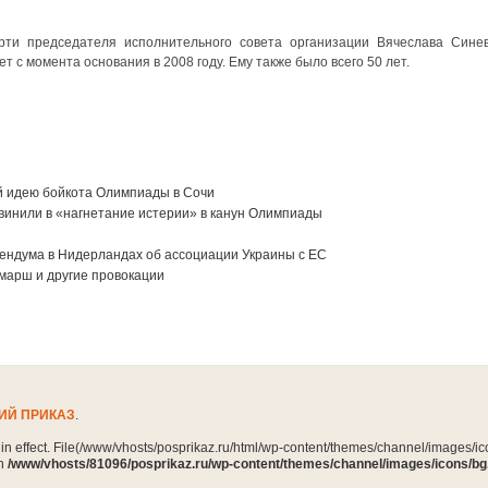
и председателя исполнительного совета организации Вячеслава Синев
ет с момента основания в 2008 году. Ему также было всего 50 лет.
й идею бойкота Олимпиады в Сочи
винили в «нагнетание истерии» в канун Олимпиады
ендума в Нидерландах об ассоциации Украины с ЕС
марш и другие провокации
ИЙ ПРИКАЗ
.
n in effect. File(/www/vhosts/posprikaz.ru/html/wp-content/themes/channel/images/ico
in
/www/vhosts/81096/posprikaz.ru/wp-content/themes/channel/images/icons/bg