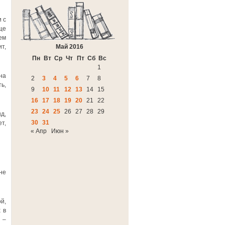
 с
ще
ем
т,
Май 2016
Пн
Вт
Ср
Чт
Пт
Сб
Вс
1
на
2
3
4
5
6
7
8
ь,
9
10
11
12
13
14
15
16
17
18
19
20
21
22
23
24
25
26
27
28
29
д,
30
31
т,
« Апр
Июн »
не
й,
 в
 –