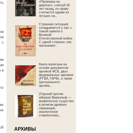
«Проверка на
ть
дорогах», снятый 40
лет назад, по праву
считается одним из
лучших на...
Странная ситуация
складывается у нас с
темой памяти о
ом
Великой
ов
Отечественной войне.
С одной стороны, нас
 с
призывают...
им
Книга написана на
ум
основе документов
 в
архивов ФСБ, двух
федеральных архивов
(РГВА, ГАРФ), а также
Центрального
архива...
по
(Горький против
абвера) Вервольф —
мифическое существо
же
в религии древних
германцев,
ие
аналогичное
славянскому...
ой
АРХИВЫ