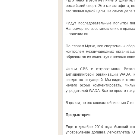
«Для меня в этом нет ничего удивите
российский спорт. Это как эстафета, 
это звенья одной цепи. На самом деле з
«Идут последовательные попытки по
Например, по восстановлению в правах
– пояснил он.
По словам Мутко, все спортсмены сбор
контролем международных организаци
образом, за их «чистоту» отвечала вовс
Фильм CBS с откровениями Витали
антидопинговой организации WADA, к
следят за ситуацией. Мы видели комм
нечего особо комментировать. Фил
учредителей WADA. Все не просто так д
В целом, по его словам, обвинения Сте
Предыстория
Еще в декабре 2014 года бывший со
употребление допинга легкоатлетка 