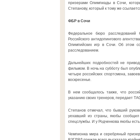
призерами Олимпиады в Сочи, которы
Степанову, который к тому же ссылается
ФБР в Сочи
Федеральное бюро расследований 
Российского антидопингового агентст
Олимпийских игр в Сочи. Об этом с
расследованием.
Дальнейших подробностей не приводи
фильмом. В ночь на субботу был опубл
четыре российских спортсмена, завое
воскресенье.
В нем сообщалось также, что росси
указанию своих тренеров, передает ТА
Степанов отмечал, что бывший руково
уехавший из страны, якобы сообщил 
спецслужбы. И у Родченкова якобы ест
Чемпионка мира и серебряный призер 
ВЗГЛЯД прежде всего высказала крайн