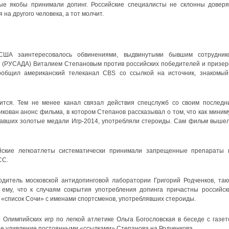
е якобы принимали допинг. Российские специалисты не склонны доверя
 на другого человека, а тот молчит.
США заинтересовалось обвинениями, выдвинутыми бывшим сотрудник
ва (РУСАДА) Виталием Степановым против российских победителей и призер
ообщил американский телеканал CBS со ссылкой на источник, знакомый
тся. Тем не менее канал связал действия спецслужб со своим последн
икован анонс фильма, в котором Степанов рассказывал о том, что как миним
вавших золотые медали Игр-2014, употребляли стероиды. Сам фильм вышел
йские легкоатлеты систематически принимали запрещенные препараты 
СС.
дитель московской антидопинговой лаборатории Григорий Родченков, так
ему, что к случаям сокрытия употребления допинга причастны российск
ь «список Сочи» с именами спортсменов, употреблявших стероиды.
Олимпийских игр по легкой атлетике Ольга Богословская в беседе с газет
ее удивление постоянными «ссылками» Степанова на Родченкова.