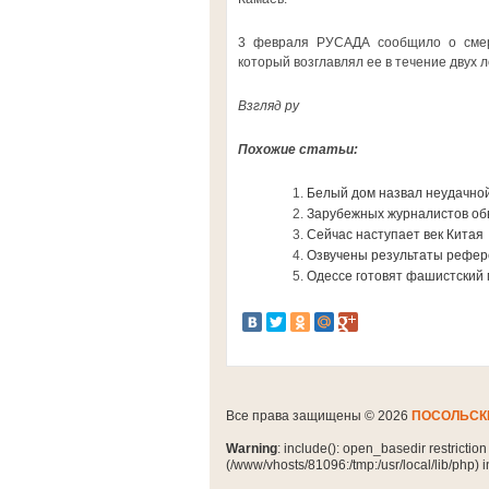
3 февраля РУСАДА сообщило о смерт
который возглавлял ее в течение двух л
Взгляд ру
Похожие статьи:
Белый дом назвал неудачно
Зарубежных журналистов об
Сейчас наступает век Китая
Озвучены результаты рефер
Одессе готовят фашистский 
Все права защищены © 2026
ПОСОЛЬСК
Warning
: include(): open_basedir restrictio
(/www/vhosts/81096:/tmp:/usr/local/lib/php) 