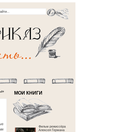
ды»
МОИ КНИГИ
ые
Фильм режиссёра
ми
Алексея Германа