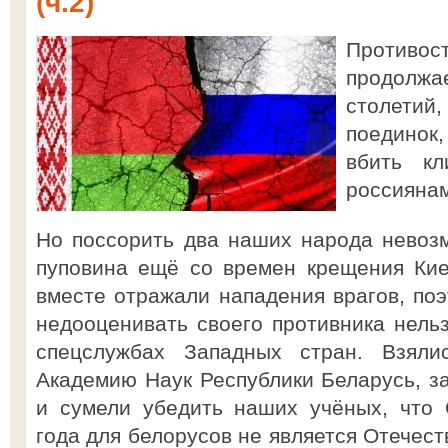
(ч.2)
Противос
продол
столетий
поединок
вбить к
россияна
Но поссорить два наших народа невоз
пуповина ещё со времен крещения Кие
вместе отражали нападения врагов, поэ
недооценивать своего противника нель
спецслужбах Западных стран. Взял
Академию Наук Республики Беларусь, з
и сумели убедить наших учёных, что 
года для белорусов не является Отечест