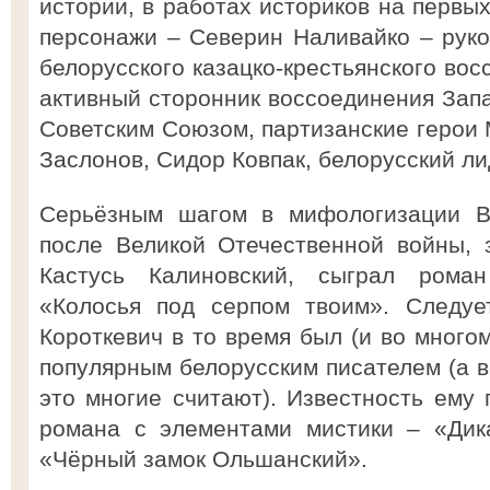
истории, в работах историков на первы
персонажи – Северин Наливайко – рук
белорусского казацко-крестьянского вос
активный сторонник воссоединения Зап
Советским Союзом, партизанские герои
Заслонов, Сидор Ковпак, белорусский л
Серьёзным шагом в мифологизации Ви
после Великой Отечественной войны, 
Кастусь Калиновский, сыграл рома
«Колосья под серпом твоим». Следуе
Короткевич в то время был (и во много
популярным белорусским писателем (а в
это многие считают). Известность ему 
романа с элементами мистики – «Дик
«Чёрный замок Ольшанский».