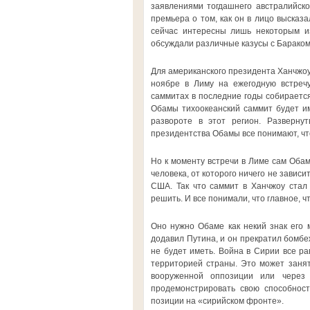
заявлениями тогдашнего австралийско
премьера о том, как он в лицо высказ
сейчас интересны лишь некоторым и
обсуждали различные казусы с Барако
Для американского президента Ханчжоу
ноябре в Лиму на ежегодную встречу 
саммитах в последние годы собирается
Обамы тихоокеанский саммит будет и
развороте в этот регион. Разверну
президентства Обамы все понимают, что
Но к моменту встречи в Лиме сам Обам
человека, от которого ничего не завис
США. Так что саммит в Ханчжоу стал
решить. И все понимали, что главное, ч
Оно нужно Обаме как некий знак его м
додавил Путина, и он прекратил бомбе
не будет иметь. Война в Сирии все ра
территорией страны. Это может занят
вооруженной оппозиции или через
продемонстрировать свою способнос
позиции на «сирийском фронте».