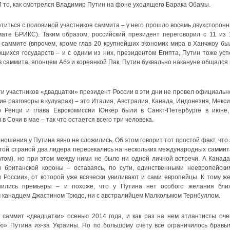
И то, как смотрелся Владимир Путин на фоне уходящего Барака Обамы.
титься с половиной участников саммита – у него прошло восемь двухсторонн
ате БРИКС). Таким образом, российский президент переговорил с 11 из 
 саммите (впрочем, кроме глав 20 крупнейших экономик мира в Ханчжоу бы
ихся государств – и с одним из них, президентом Египта, Путин тоже усп
ов саммита, японцем Абэ и кореянкой Пак, Путин буквально накануне общался 
ти участников «двадцатки» президент России в эти дни не провел официальн
ие разговоры в кулуарах) – это Италия, Австралия, Канада, Индонезия, Мекси
р Ренци и глава Еврокомиссии Юнкер были в Санкт-Петербурге в июне,
 Сочи в мае – так что остается всего три человека.
ошения у Путина явно не сложились. Об этом говорит тот простой факт, что 
 этой страной два лидера пересекались на нескольких международных саммит
ругом), но при этом между ними не было ни одной личной встречи. А Канада
 британской короны – оставаясь, по сути, единственными неевропейски
России», от которой уже всячески увиливают и сами европейцы. К тому же
нились премьеры – и похоже, что у Путина нет особого желания бли
м канадцем Джастином Трюдо, ни с австралийцем Малкольмом Тернбуллом.
 саммит «двадцатки» осенью 2014 года, и как раз на нем атлантисты оче
ю» Путина из-за Украины. Но по большому счету все ограничилось бравы