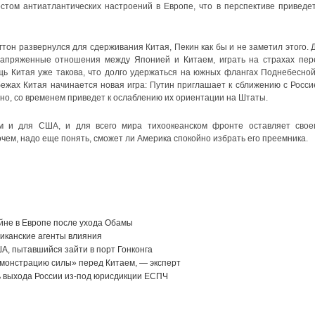
стом антиатлантических настроений в Европе, что в перспективе приведет
гтон развернулся для сдерживания Китая, Пекин как бы и не заметил этого. Д
апряженные отношения между Японией и Китаем, играть на страхах пер
щь Китая уже такова, что долго удержаться на южных флангах Поднебесной
ежах Китая начинается новая игра: Путин приглашает к сближению с Росси
но, со временем приведет к ослаблению их ориентации на Штаты.
м и для США, и для всего мира тихоокеанском фронте оставляет свое
чем, надо еще понять, сможет ли Америка спокойно избрать его преемника.
йне в Европе после ухода Обамы
иканские агенты влияния
А, пытавшийся зайти в порт Гонконга
емонстрацию силы» перед Китаем, — эксперт
ь выхода России из-под юрисдикции ЕСПЧ