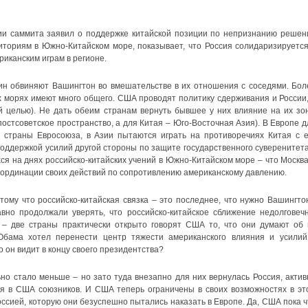
ии саммита заявил о поддержке китайской позиции по непризнанию решен
иториям в Южно-Китайском море, показывает, что Россия солидаризируется
иканским играм в регионе.
кин обвиняют Вашингтон во вмешательстве в их отношения с соседями. Бол
их морях имеют много общего. США проводят политику сдерживания и России,
й целью). Не дать обеим странам вернуть бывшее у них влияние на их зо
остсоветское пространство, а для Китая – Юго-Восточная Азия). В Европе д
страны Евросоюза, в Азии пытаются играть на противоречиях Китая с е
поддержкой усилий другой стороны по защите государственного суверенитета
я на днях российско-китайских учений в Южно-Китайском море – что Москва
оординации своих действий по сопротивлению американскому давлению.
му что российско-китайская связка – это последнее, что нужно Вашингтон
вно продолжали уверять, что российско-китайское сближение недолговечн
 – две страны практически открыто говорят США то, что они думают об 
Обама хотел перенести центр тяжести американского влияния и усилий
о он видит в концу своего президентства?
о стало меньше – но зато туда внезапно для них вернулась Россия, актив
 в США союзников. И США теперь ограничены в своих возможностях в эт
оссией, которую они безуспешно пытались наказать в Европе. Да, США пока ч