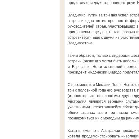
представляли двухсторонние встречи. 
Владимир Путин за три дня успел встре
встреч и одна пятисторонняя (в форм
руководителей стран, участвовавших в
приглашены еще девять глав развивающ
встретиться). Еще с двумя из участник
Владивостоке.
Таким образом, только с лидерами шес
встречи (разве что могли быть небольш
и Евросоюз. Но итальянский премье
президент Индонезии Видодо прилетал в
С президентом Мексики Пенья Ньето отн
три с половиной года его руководства
(и понятно, что они знакомы друг с д
Австралия являются верными слугами
участниками несостоявшейся «блокады 
обеих странах всего год назад сме
познакомиться ни с молодым да ранни
Кстати, именно в Австралии проходил
хотели продемонстрировать «изоляци