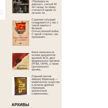
«Проверка на
дорогах», снятый 40
лет назад, по праву
считается одним из
лучших на...
Странная ситуация
складывается у нас с
темой памяти о
Великой
Отечественной войне.
С одной стороны, нас
призывают...
Книга написана на
основе документов
архивов ФСБ, двух
федеральных архивов
(РГВА, ГАРФ), а также
Центрального
архива...
(Горький против
абвера) Вервольф —
мифическое существо
в религии древних
германцев,
аналогичное
славянскому...
АРХИВЫ