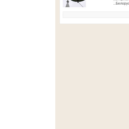
...Белору