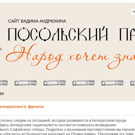
САЙТ ВАДИМА АНДРЮХИНА
ода
Белорусского фронта
тельно следим за ситуацией, которая развивается в белорусском городе
 Здесь белорусские националисты пытаются помешать возведению
вного Софийского собора. Подробно о возникшем противостоянии мы писали
е «Нацисты из Белоруссии нападают на Православие». Продолжим эту тему..