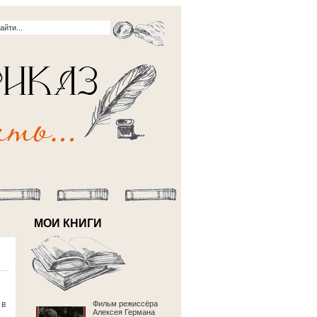
МОИ КНИГИ
 в
Фильм режиссёра
Алексея Германа
.