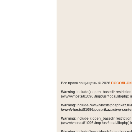
Все права защищены © 2026
ПОСОЛЬСК
Warning
: include(): open_basedir restrictio
(/www/vhosts/81096:/tmp:/usr/local/lib/php) 
Warning
: include(/www/vhosts/posprikaz.ru/
/www/vhosts/81096/posprikaz.ru/wp-conte
Warning
: include(): open_basedir restrictio
(/www/vhosts/81096:/tmp:/usr/local/lib/php) 
Warning
: include(/www/vhosts/posprikaz.ru/