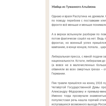
Убийца из Туманного Альбиона
Однако и враги Распутина не дремали.
по поводу перебоев с поставками хле
фронте всё меньше и меньше понимали,
А в верхах вспыхнули разборки по пов
потом фактически сошёл на нет. Ведь
фронтах, но военный успех пришёлся
кампанию, в конце концов, попала... цар
Либеральная пресса, с явной подачи з
национальности. Кстати, либералам до
(а вовсе не в малочисленных больше
обвиняли во всех смертных грехах – 
Германии.
Пик травли пришёлся на конец 1916 го
Четвёртой Государственной Думы про
Александру Фёдоровну и премьер-мини
Именно тогда прозвучали знамениты
популистская речь нашла горячий откли
испугавшихся возможного выхода России