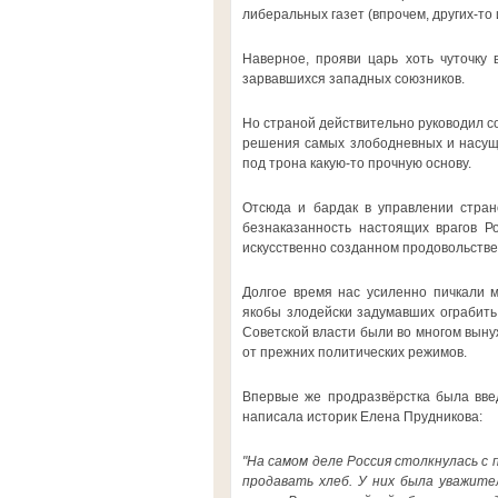
либеральных газет (впрочем, других-то 
Наверное, прояви царь хоть чуточку 
зарвавшихся западных союзников.
Но страной действительно руководил с
решения самых злободневных и насущн
под трона какую-то прочную основу.
Отсюда и бардак в управлении страно
безнаказанность настоящих врагов Ро
искусственно созданном продовольстве
Долгое время нас усиленно пичкали 
якобы злодейски задумавших ограбит
Советской власти были во многом вын
от прежних политических режимов.
Впервые же продразвёрстка была введе
написала историк Елена Прудникова:
"На самом деле Россия столкнулась с 
продавать хлеб. У них была уважите