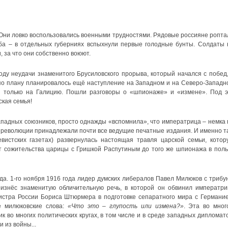
 Они ловко воспользовались военными трудностями. Рядовые россияне ропта
ба – в отдельных губерниях вспыхнули первые голодные бунты. Солдаты 
 за что они собственно воюют.
оду неудачи знаменитого Брусиловского прорыва, который начался с побед,
 по плану планировалось ещё наступление на Западном и на Северо-Западн
 только на Галицию. Пошли разговоры о «шпионаже» и «измене». Под э
ская семья!
ападных союзников, просто однажды «вспомнила», что императрица – немка 
 революции принадлежали почти все ведущие печатные издания. И именно т
вистских газетах) развернулась настоящая травля царской семьи, котор
от сожительства царицы с Гришкой Распутиным до того же шпионажа в поль
да. 1-го ноября 1916 года лидер думских либералов Павел Милюков с трибу
изнёс знаменитую обличительную речь, в которой он обвинил императри
стра России Бориса Штюрмера в подготовке сепаратного мира с Германие
е милюковские слова:
«Что это – глупость или измена?»
. Эта во мног
к во многих политических кругах, в том числе и в среде западных дипломато
 из войны...