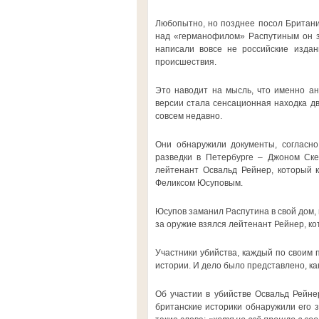
Любопытно, но позднее посол Британи
над «германофилом» Распутиным он зн
написали вовсе не российские издани
происшествия.
Это наводит на мысль, что именно ан
версии стала сенсационная находка дв
совсем недавно.
Они обнаружили документы, согласно
разведки в Петербурге – Джоном Ск
лейтенант Освальд Рейнер, который к
Феликсом Юсуповым.
Юсупов заманил Распутина в свой дом, 
за оружие взялся лейтенант Рейнер, кот
Участники убийства, каждый по своим 
истории. И дело было представлено, ка
Об участии в убийстве Освальд Рейнер
британские историки обнаружили его з