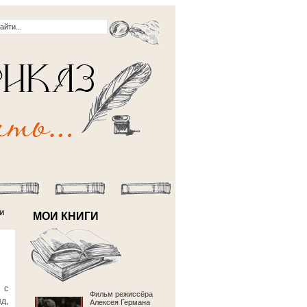
и
МОИ КНИГИ
 с
Фильм режиссёра
д,
Алексея Германа