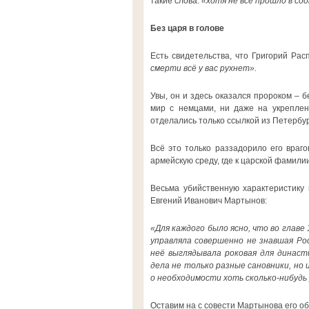
такие слова:
«хотя не всё прошло в со
Без царя в голове
Есть свидетельства, что Григорий Рас
смерти всё у вас рухнет».
Увы, он и здесь оказался пророком – б
мир с немцами, ни даже на укреплен
отделались только ссылкой из Петербур
Всё это только раззадорило его враг
армейскую среду, где к царской фамили
Весьма убийственную характеристику 
Евгений Иванович Мартынов:
«Для каждого было ясно, что во главе
управляла совершенно не знавшая Ро
неё выглядывала роковая для династ
дела не только разные сановники, но
о необходимости хоть сколько-нибудь
Оставим на с совести Мартынова его об