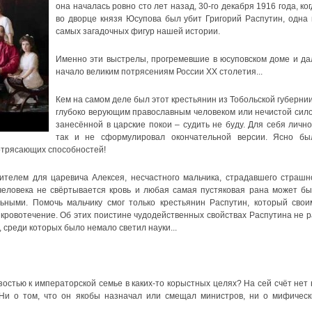
она началась ровно сто лет назад, 30-го декабря 1916 года, ко
во дворце князя Юсупова был убит Григорий Распутин, одна 
самых загадочных фигур нашей истории.
Именно эти выстрелы, прогремевшие в юсуповском доме и да
начало великим потрясениям России ХХ столетия...
Кем на самом деле был этот крестьянин из Тобольской губернии
глубоко верующим православным человеком или нечистой сило
занесённой в царские покои – судить не буду. Для себя лично
так и не сформулировал окончательной версии. Ясно бы
потрясающих способностей!
телем для царевича Алексея, несчастного мальчика, страдавшего страшн
человека не свёртывается кровь и любая самая пустяковая рана может бы
ьными. Помочь мальчику смог только крестьянин Распутин, который свои
кровотечение. Об этих поистине чудодейственных свойствах Распутина не р
среди которых было немало светил науки...
остью к императорской семье в каких-то корыстных целях? На сей счёт нет 
 Ни о том, что он якобы назначал или смещал министров, ни о мифическ