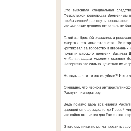
Это выяснила специальная следств
Февральской революции Временным пр
чтобы лишний раз пнуть ненавистного 
что «мерзкие деяния» оказались не бол
Такой же брехнёй оказались и россказн
«жертвы его домогательств». Во-вто
критиковал за воровство в вверенных 
политик царского времени Василий 
любительницам мистики позарез бы
Наверняка это сильно щекотало их из
Но ведь за что-то его же убили?! И кто
Очевидно, что чёрной антираспутинско
Распутин императору.
Ведь помимо дара врачевания Распут
царицей он ещё задолго до Первой мир
что война окончится для России катаст
Этого ему никак не могли простить зар