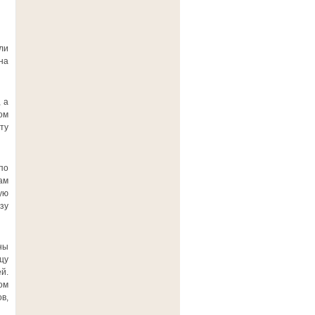
ли
на
 а
ом
ту
по
ам
ую
зу
ны
цу
й.
ом
в,