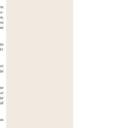
ли
о-
в,
ии
ки
да
ёт
ен
де
ди
ых
де
ай
ма