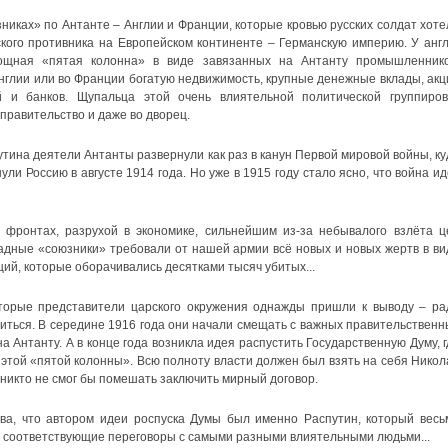
зниках» по Антанте – Англии и Франции, которые кровью русских солдат хоте
ского противника на Европейском континенте – Германскую империю. У англ
щная «пятая колонна» в виде завязанных на Антанту промышленнико
Англии или во Франции богатую недвижимость, крупные денежные вклады, акц
 и банков. Щупальца этой очень влиятельной политической группиров
 правительство и даже во дворец.
тина деятели Антанты развернули как раз в канун Первой мировой войны, ку
ли Россию в августе 1914 года. Но уже в 1915 году стало ясно, что война ид
фронтах, разрухой в экономике, сильнейшим из-за небывалого взлёта ц
дные «союзники» требовали от нашей армии всё новых и новых жертв в ви
й, которые оборачивались десятками тысяч убитых...
оторые представители царского окружения однажды пришли к выводу – ра
иться. В середине 1916 года они начали смещать с важных правительственн
а Антанту. А в конце года возникла идея распустить Государственную Думу, г
этой «пятой колонны». Всю полноту власти должен был взять на себя Никол
 никто не смог бы помешать заключить мирный договор.
ва, что автором идеи роспуска Думы был именно Распутин, который весь
я соответствующие переговоры с самыми разными влиятельными людьми...