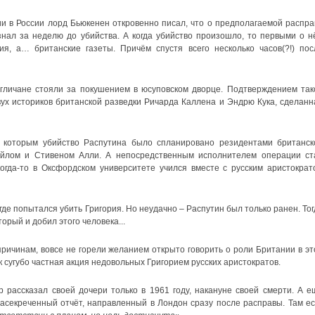
и в России лорд Бьюкенен откровенно писал, что о предполагаемой распра
ал за неделю до убийства. А когда убийство произошло, то первыми о н
я, а… британские газеты. Причём спустя всего несколько часов(?!) пос
гличане стояли за покушением в юсуповском дворце. Подтверждением так
ух историков британской разведки Ричарда Каллена и Эндрю Кука, сделанн
 которым убийство Распутина было спланировано резидентами британск
ейлом и Стивеном Алли. А непосредственным исполнителем операции ст
огда-то в Оксфордском университете учился вместе с русским аристократ
где попытался убить Григория. Но неудачно – Распутин был только ранен. Тог
орый и добил этого человека...
причинам, вовсе не горели желанием открыто говорить о роли Британии в эт
к сугубо частная акция недовольных Григорием русских аристократов.
 рассказал своей дочери только в 1961 году, накануне своей смерти. А е
асекреченный отчёт, направленный в Лондон сразу после расправы. Там ес