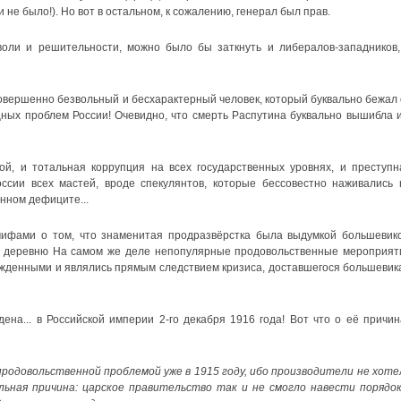
и не было!). Но вот в остальном, к сожалению, генерал был прав.
воли и решительности, можно было бы заткнуть и либералов-западников,
овершенно безвольный и бесхарактерный человек, который буквально бежал 
ых проблем России! Очевидно, что смерть Распутина буквально вышибла и
й, и тотальная коррупция на всех государственных уровнях, и преступн
ссии всех мастей, вроде спекулянтов, которые бессовестно наживались 
нном дефиците...
мифами о том, что знаменитая продразвёрстка была выдумкой большевико
ь деревню На самом же деле непопулярные продовольственные мероприят
ужденными и являлись прямым следствием кризиса, доставшегося большевик
на... в Российской империи 2-го декабря 1916 года! Вот что о её причин
продовольственной проблемой уже в 1915 году, ибо производители не хоте
льная причина: царское правительство так и не смогло навести порядок