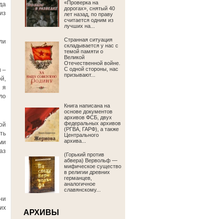
«Проверка на
гда
дорогах», снятый 40
из
лет назад, по праву
считается одним из
лучших на...
Странная ситуация
ли
складывается у нас с
темой памяти о
Великой
Отечественной войне.
С одной стороны, нас
 –
призывают...
й,
 я
ло
Книга написана на
основе документов
архивов ФСБ, двух
федеральных архивов
ой
(РГВА, ГАРФ), а также
ть
Центрального
архива...
ми
аз
(Горький против
абвера) Вервольф —
мифическое существо
в религии древних
германцев,
аналогичное
славянскому...
ни
их
АРХИВЫ