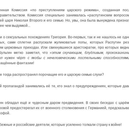
енная Комиссия «по преступлениям царского режима», созданная пос
авительством. Комиссия специально занималась «распутинским вопросом
ей царя Николая Второго и его семью. Но, увы, она была вынуждена признат
ее чем выдумкой...
и о сексуальных похождениях Григория. Во-первых, так и не нашлось не одн
рых, сами сплетни распускали жуликоватые попы, которых Распутин рез
им церковных приходах. Или свихнувшиеся аристократки, про которых видн
Шульгин метко заметил, что
«этим скучающим, блудливым, прококаинин
л нужен чёрт с якобы с нечеловеческими постельными способностями
вращённые фантазии!
 же тогда распространял порочащие его и царскую семью слухи?
й пропагандой занимались её те, кто знал о предупреждениях, которые дав
ин обладал ещё и чудесным даром предвидения. В своих беседах с царём
овой предостерегал их от военного столкновения с Германией, предсказыва
рофой.
убежные и российские деятели, которые усиленно толкали страну к войне!