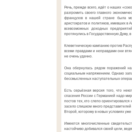
Речь, прежде всего, идёт о наших «сою
разгромить своего главного экономиче
французов в нашей стране была мо
аристократов и политиков, имевших в 
всевозможных доходных предприятий
протянулись в Государственную Думу, в
Клеветническую кампанию против Распу
всеми правдами и неправдами они втяну
не очень удачно.
Она обернулась рядом поражений на 
социальным напряжением. Однако запа
бессмысленных наступательных операци
Есть серьёзная версия того, что нек
спасения России с Германией надо мир
постов тех, кто слепо ориентировался н
засело слишком много представителей 
Второй, которому в новых условиях уже
Имеются многочисленные свидетельст
настойчиво добивался своей цели, вед