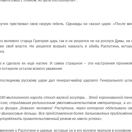
ответствии с планом, но цель достигнута»...
путин чувствовал свою скорую гибель. Однажды он сказал царю:
«После мо
ез волевого старца Григория царь так и не решился ни на роспуск Думы, ни 
ие свой власти. Не решился всерьёз наказать и убийц Распутина, котор
га.
ов и сделало их ещё наглее. И самое страшное – эти настроения проникли
и потеряли остатки всякого уважения.
последнему русскому царю дал генерал-майор царского Генерального шта
 180-миллионного народа стоит жалкий государь... Этой коронованной тен
ссию, страдавшая религиозным умопомешательством императрица, а из-
ии фигура „божьего человека“ Распутина, через которого обделывали св
 и финансовые дельцы. Все представления более дальновидных приближённ
 упорядочить правительственный режим не имели успеха».
винения о Распутине и царице, которые он и его коллеги черпали в основном 