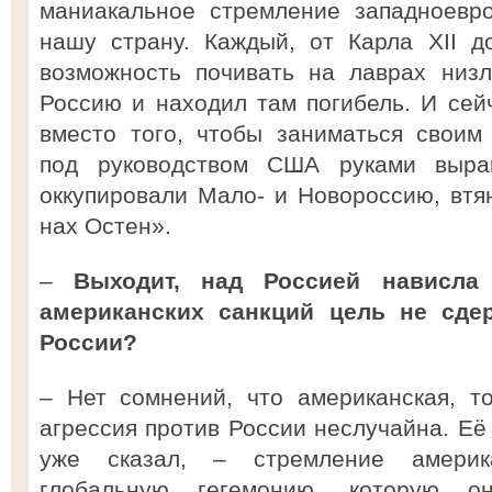
маниакальное стремление западноевро
нашу страну. Каждый, от Карла XII д
возможность почивать на лаврах низ
Россию и находил там погибель. И сей
вместо того, чтобы заниматься своим
под руководством США руками выра
оккупировали Мало- и Новороссию, втя
нах Остен».
–
Выходит, над Россией нависла
американских санкций цель не сде
России?
– Нет сомнений, что американская, т
агрессия против России неслучайна. Её 
уже сказал, – стремление америк
глобальную гегемонию, которую о