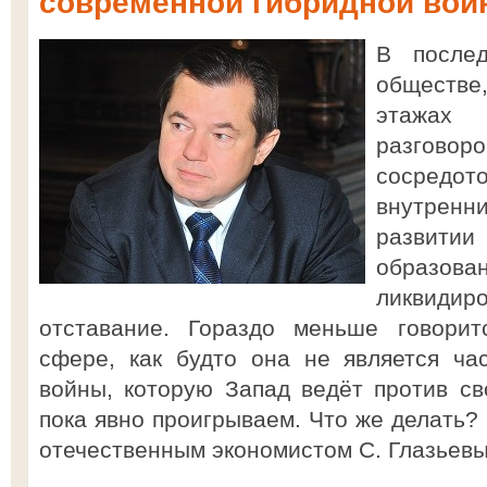
современной гибридной во
В после
обществе,
этажах
разго
сосред
внутре
развит
образо
ликвиди
отставание. Гораздо меньше говорит
сфере, как будто она не является ча
войны, которую Запад ведёт против св
пока явно проигрываем. Что же делать?
отечественным экономистом С. Глазьевы