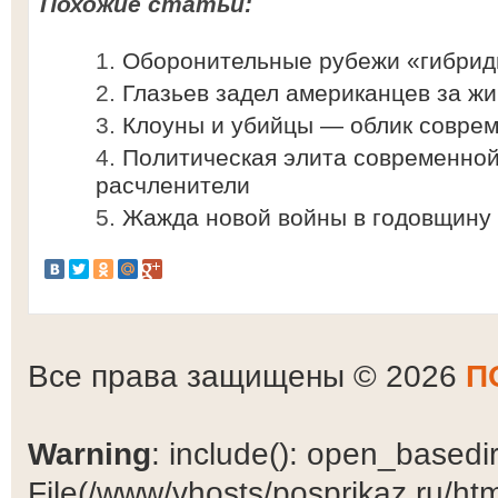
Похожие статьи:
Оборонительные рубежи «гибрид
Глазьев задел американцев за ж
Клоуны и убийцы — облик соврем
Политическая элита современно
расчленители
Жажда новой войны в годовщину
Все права защищены © 2026
П
Warning
: include(): open_basedir 
File(/www/vhosts/posprikaz.ru/ht