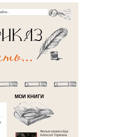
МОИ КНИГИ
е
Фильм режиссёра
Алексея Германа