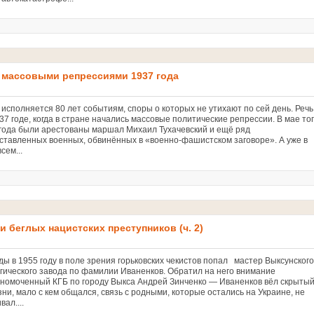
а массовыми репрессиями 1937 года
 исполняется 80 лет событиям, споры о которых не утихают по сей день. Речь
37 годе, когда в стране начались массовые политические репрессии. В мае то
 года были арестованы маршал Михаил Тухачевский и ещё ряд
ставленных военных, обвинённых в «военно-фашистском заговоре». А уже в
сем...
и беглых нацистских преступников (ч. 2)
ды в 1955 году в поле зрения горьковских чекистов попал мастер Выксунского
гического завода по фамилии Иваненков. Обратил на него внимание
номоченный КГБ по городу Выкса Андрей Зинченко — Иваненков вёл скрыты
ни, мало с кем общался, связь с родными, которые остались на Украине, не
вал....