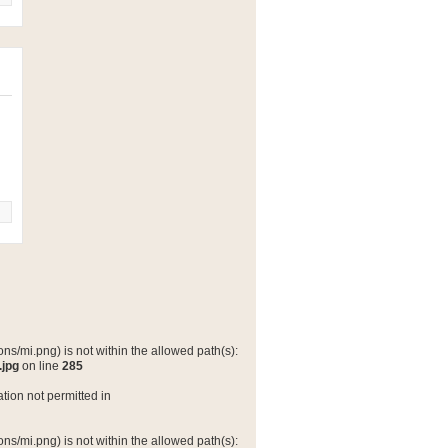
ns/mi.png) is not within the allowed path(s):
.jpg
on line
285
tion not permitted in
ns/mi.png) is not within the allowed path(s):