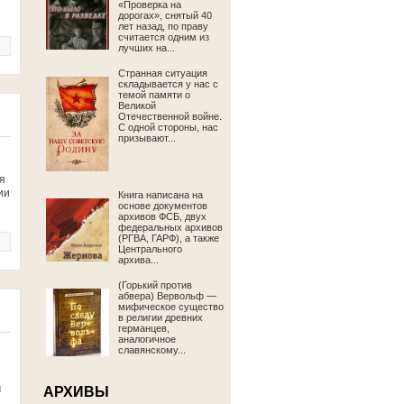
«Проверка на
дорогах», снятый 40
лет назад, по праву
считается одним из
лучших на...
Странная ситуация
складывается у нас с
темой памяти о
Великой
Отечественной войне.
С одной стороны, нас
призывают...
я
ии
Книга написана на
основе документов
архивов ФСБ, двух
федеральных архивов
(РГВА, ГАРФ), а также
Центрального
архива...
(Горький против
абвера) Вервольф —
мифическое существо
в религии древних
германцев,
аналогичное
славянскому...
м
АРХИВЫ