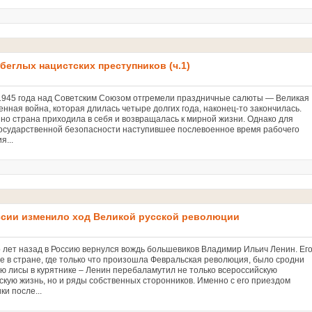
 беглых нацистских преступников (ч.1)
 1945 года над Советским Союзом отгремели праздничные салюты — Великая
нная война, которая длилась четыре долгих года, наконец-то закончилась.
но страна приходила в себя и возвращалась к мирной жизни. Однако для
государственной безопасности наступившее послевоенное время рабочего
я...
ссии изменило ход Великой русской революции
о лет назад в Россию вернулся вождь большевиков Владимир Ильич Ленин. Ег
е в стране, где только что произошла Февральская революция, было сродни
ю лисы в курятнике – Ленин перебаламутил не только всероссийскую
скую жизнь, но и ряды собственных сторонников. Именно с его приездом
ки после...