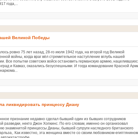
917 года,...
 нашей Великой Победы
лось ровно 75 лет назад, 28-го июля 1942 года, на второй год Великой
енной войны, когда враг вёл стремительное наступление вглубь нашей
ии. Все попытки советских войск остановить германскую армию, нацелившуюс
нград и Кавказ, оказались безуспешными. И тогда командование Красной Арм
наркома...
гла ликвидировать принцессу Диану
нное признание недавно сделал бывший один из бывших сотрудников
й разведки, некто Джон Хопкинс. По его словам, именно он организовал
ию знаменитой принцессы Дианы, бывшей супруги наследного британского
арльза,. Как известно, эта женщина вместе со своим любовником-египтянино
 автокатастрофе...