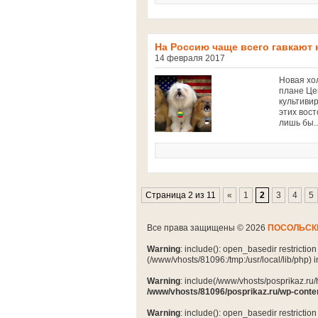
На Россию чаще всего гавкают
14 февраля 2017
Новая хо
плане Цен
культиви
этих вос
лишь бы..
Страница 2 из 11
«
1
2
3
4
5
Все права защищены © 2026
ПОСОЛЬСК
Warning
: include(): open_basedir restrictio
(/www/vhosts/81096:/tmp:/usr/local/lib/php) 
Warning
: include(/www/vhosts/posprikaz.ru/
/www/vhosts/81096/posprikaz.ru/wp-conte
Warning
: include(): open_basedir restrictio