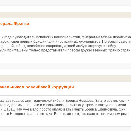
нерала Франко
37 года руководитель испанских националистов, генерал-мятежник Франсиско
строил свой первый брифинг для иностранных журналистов. По всем правила
ионной войны, неизбежно сопровождавшей любую «горячую» войну, на
были приглашены только представители прессы дружественных Франко стран
...
ачальников российской коррупции
е два года со дня трагической гибели Бориса Немцова. За это время, как я и
гал, единомышленники и сподвижники политика устроили вокруг его имени
й шабаш. Им уже мало просто оплакивать смерть Бориса Ефимовича. Они
вести Немцова в ранг «святых»! Вплоть до того, что назвать его именем ряд
..