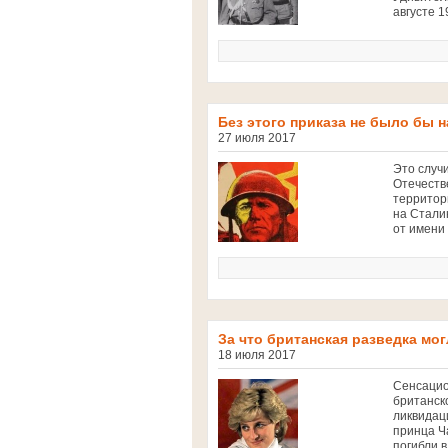
августе 1
Без этого приказа не было бы
27 июля 2017
Это случи
Отечеств
территор
на Стали
от имени 
За что британская разведка мо
18 июля 2017
Сенсацио
британско
ликвидац
принца Ч
погибли в