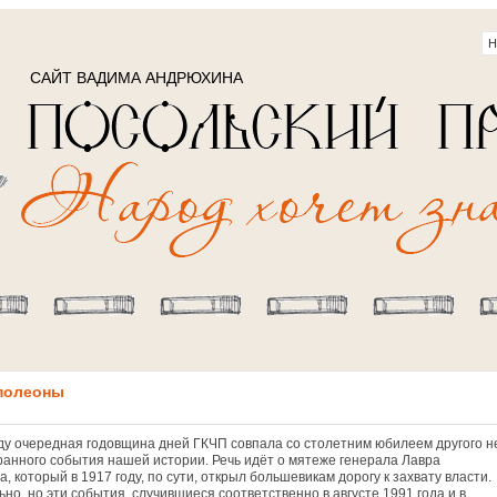
САЙТ ВАДИМА АНДРЮХИНА
аполеоны
оду очередная годовщина дней ГКЧП совпала со столетним юбилеем другого н
ранного события нашей истории. Речь идёт о мятеже генерала Лавра
, который в 1917 году, по сути, открыл большевикам дорогу к захвату власти.
но, но эти события, случившиеся соответственно в августе 1991 года и в