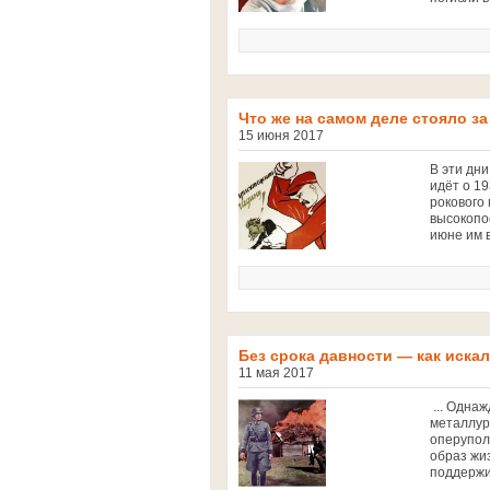
Что же на самом деле стояло з
15 июня 2017
В эти дни
идёт о 19
рокового
высокопо
июне им в
Без срока давности — как искал
11 мая 2017
... Однаж
металлур
оперупол
образ жиз
поддержи