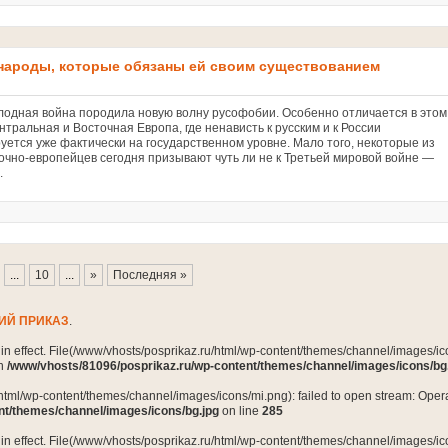
 народы, которые обязаны ей своим существованием
лодная война породила новую волну русофобии. Особенно отличается в этом
тральная и Восточная Европа, где ненависть к русским и к России
руется уже фактически на государственном уровне. Мало того, некоторые из
точно-европейцев сегодня призывают чуть ли не к Третьей мировой войне —
.
...
10
...
»
Последняя »
ИЙ ПРИКАЗ
.
n in effect. File(/www/vhosts/posprikaz.ru/html/wp-content/themes/channel/images/ico
in
/www/vhosts/81096/posprikaz.ru/wp-content/themes/channel/images/icons/bg
html/wp-content/themes/channel/images/icons/mi.png): failed to open stream: Opera
nt/themes/channel/images/icons/bg.jpg
on line
285
n in effect. File(/www/vhosts/posprikaz.ru/html/wp-content/themes/channel/images/ico