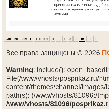
в принятии тех или иных судьбон
фактически правит узкая группа 
высокими...
Страница 10 из 11
« Первая
«
...
7
8
9
10
11
»
Все права защищены © 2026
П
Warning
: include(): open_basedir 
File(/www/vhosts/posprikaz.ru/ht
content/themes/channel/images/ic
path(s): (/www/vhosts/81096:/tmp:/
/www/vhosts/81096/posprikaz.r