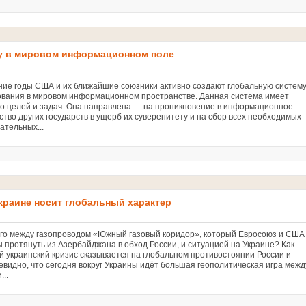
ву в мировом информационном поле
ние годы США и их ближайшие союзники активно создают глобальную систем
вания в мировом информационном пространстве. Данная система имеет
о целей и задач. Она направлена — на проникновение в информационное
ство других государств в ущерб их суверенитету и на сбор всех необходимых
ательных...
краине носит глобальный характер
го между газопроводом «Южный газовый коридор», который Евросоюз и США
 протянуть из Азербайджана в обход России, и ситуацией на Украине? Как
 украинский кризис сказывается на глобальном противостоянии России и
видно, что сегодня вокруг Украины идёт большая геополитическая игра межд
...