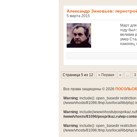
Александр Зиновьев: перестро
5 марта 2015
Март для
году был
великие 
умер Ста
наконец, 
Страница 5 из 12
« Первая
«
...
3
Все права защищены © 2026
ПОСОЛЬСК
Warning
: include(): open_basedir restrictio
(/www/vhosts/81096:/tmp:/usr/local/lib/php) 
Warning
: include(/www/vhosts/posprikaz.ru/
/www/vhosts/81096/posprikaz.ru/wp-conte
Warning
: include(): open_basedir restrictio
(/www/vhosts/81096:/tmp:/usr/local/lib/php) 