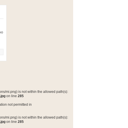
но
ns/mi.png) is not within the allowed path(s):
.jpg
on line
285
tion not permitted in
ns/mi.png) is not within the allowed path(s):
.jpg
on line
285