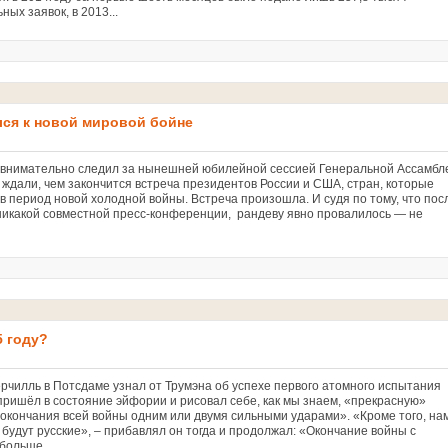
ых заявок, в 2013...
лся к новой мировой бойне
 внимательно следил за нынешней юбилейной сессией Генеральной Ассамбл
 ждали, чем закончится встреча президентов России и США, стран, которые
в период новой холодной войны. Встреча произошла. И судя по тому, что пос
никакой совместной пресс-конференции, рандеву явно провалилось — не
5 году?
рчилль в Потсдаме узнал от Трумэна об успехе первого атомного испытания
пришёл в состояние эйфории и рисовал себе, как мы знаем, «прекрасную»
«окончания всей войны одним или двумя сильными ударами». «Кроме того, на
 будут русские», – прибавлял он тогда и продолжал: «Окончание войны с
больше...