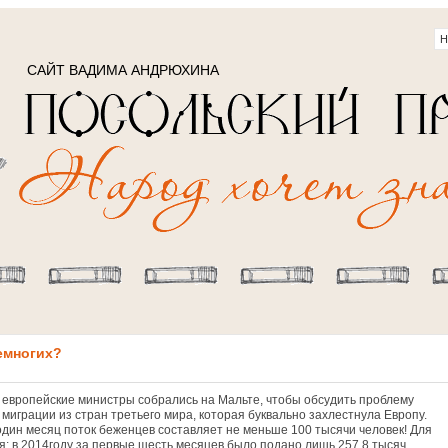
САЙТ ВАДИМА АНДРЮХИНА
емногих?
и европейские министры собрались на Мальте, чтобы обсудить проблему
миграции из стран третьего мира, которая буквально захлестнула Европу.
 один месяц поток беженцев составляет не меньше 100 тысячи человек! Для
я: в 2014году за первые шесть месяцев было подано лишь 257,8 тысяч