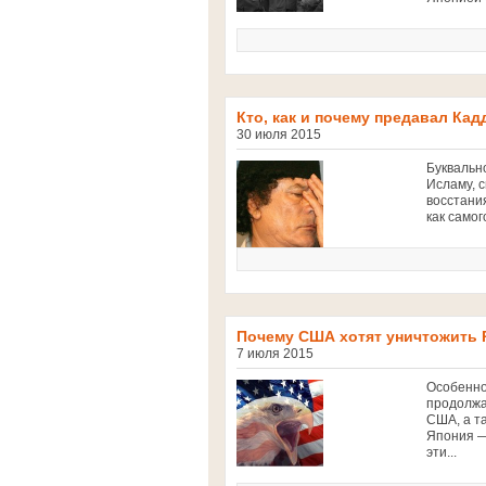
Кто, как и почему предавал Ка
30 июля 2015
Буквальн
Исламу, 
восстани
как самог
Почему США хотят уничтожить
7 июля 2015
Особенно
продолжа
США, а т
Япония —
эти...