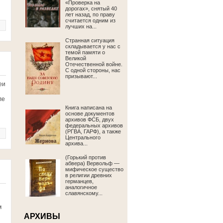
«Проверка на
дорогах», снятый 40
лет назад, по праву
считается одним из
лучших на...
Странная ситуация
складывается у нас с
темой памяти о
Великой
Отечественной войне.
С одной стороны, нас
призывают...
еи
ле
Книга написана на
основе документов
архивов ФСБ, двух
федеральных архивов
(РГВА, ГАРФ), а также
Центрального
архива...
(Горький против
абвера) Вервольф —
мифическое существо
в религии древних
германцев,
аналогичное
славянскому...
м
АРХИВЫ