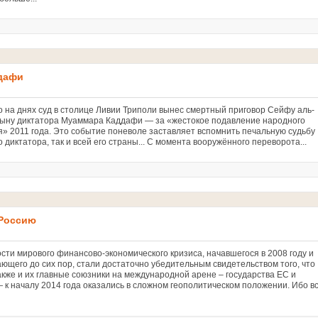
ддафи
о на днях суд в столице Ливии Триполи вынес смертный приговор Сейфу аль-
сыну диктатора Муаммара Каддафи — за «жестокое подавление народного
я» 2011 года. Это событие поневоле заставляет вспомнить печальную судьбу
о диктатора, так и всей его страны... С момента вооружённого переворота...
 Россию
сти мирового финансово-экономического кризиса, начавшегося в 2008 году и
ющего до сих пор, стали достаточно убедительным свидетельством того, что
акже и их главные союзники на международной арене – государства ЕС и
 к началу 2014 года оказались в сложном геополитическом положении. Ибо в