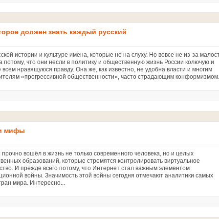
торое должен знать каждый русский
сской истории и культуре имена, которые не на слуху. Но вовсе не из-за малос
а потому, что они несли в политику и общественную жизнь России колючую и
 всем нравящуюся правду. Она же, как известно, не удобна власти и многим
ителям «прогрессивной общественности», часто страдающим конформизмом.
 и мифы
 прочно вошёл в жизнь не только современного человека, но и целых
твенных образований, которые стремятся контролировать виртуальное
ство. И прежде всего потому, что Интернет стал важным элементом
ионной войны. Значимость этой войны сегодня отмечают аналитики самых
тран мира. Интересно...