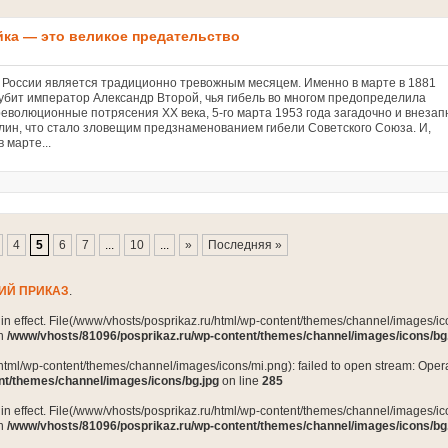
йка — это великое предательство
 России является традиционно тревожным месяцем. Именно в марте в 1881
 убит император Александр Второй, чья гибель во многом предопределила
революционные потрясения XX века, 5-го марта 1953 года загадочно и внезап
лин, что стало зловещим предзнаменованием гибели Советского Союза. И,
в марте...
4
5
6
7
...
10
...
»
Последняя »
ИЙ ПРИКАЗ
.
n in effect. File(/www/vhosts/posprikaz.ru/html/wp-content/themes/channel/images/ico
in
/www/vhosts/81096/posprikaz.ru/wp-content/themes/channel/images/icons/bg
html/wp-content/themes/channel/images/icons/mi.png): failed to open stream: Opera
nt/themes/channel/images/icons/bg.jpg
on line
285
n in effect. File(/www/vhosts/posprikaz.ru/html/wp-content/themes/channel/images/ico
in
/www/vhosts/81096/posprikaz.ru/wp-content/themes/channel/images/icons/bg