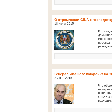
О стремлении США к господст
18 июня 2015
В послед
доминиро
множеств
простран
разведыв
Генерал Ивашов: конфликт на У
2 июня 2015
Что обще
намерены
нынешний
США? Оче
ведущими