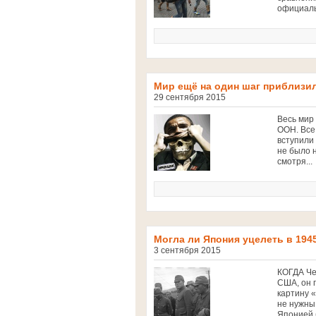
официальн
Мир ещё на один шаг приблизи
29 сентября 2015
Весь мир
ООН. Все
вступили 
не было 
смотря...
Могла ли Япония уцелеть в 194
3 сентября 2015
КОГДА Че
США, он 
картину 
не нужны
Японией 