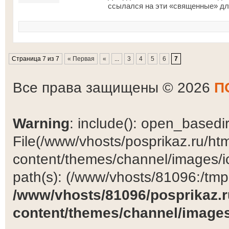
ссылался на эти «священные» для
Страница 7 из 7
« Первая
«
...
3
4
5
6
7
Все права защищены © 2026
П
Warning
: include(): open_basedir 
File(/www/vhosts/posprikaz.ru/ht
content/themes/channel/images/ic
path(s): (/www/vhosts/81096:/tmp:/
/www/vhosts/81096/posprikaz.r
content/themes/channel/images