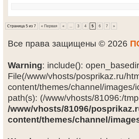
Страница 5 из 7
« Первая
«
...
3
4
5
6
7
»
Все права защищены © 2026
П
Warning
: include(): open_basedir 
File(/www/vhosts/posprikaz.ru/ht
content/themes/channel/images/ic
path(s): (/www/vhosts/81096:/tmp:/
/www/vhosts/81096/posprikaz.r
content/themes/channel/images