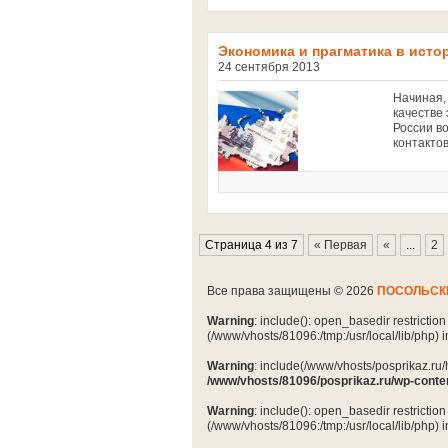
Экономика и прагматика в исто
24 сентября 2013
Начиная, 
качестве
России в
контакто
Страница 4 из 7
« Первая
«
...
2
Все права защищены © 2026
ПОСОЛЬСК
Warning
: include(): open_basedir restrictio
(/www/vhosts/81096:/tmp:/usr/local/lib/php) 
Warning
: include(/www/vhosts/posprikaz.ru/
/www/vhosts/81096/posprikaz.ru/wp-conte
Warning
: include(): open_basedir restrictio
(/www/vhosts/81096:/tmp:/usr/local/lib/php) 