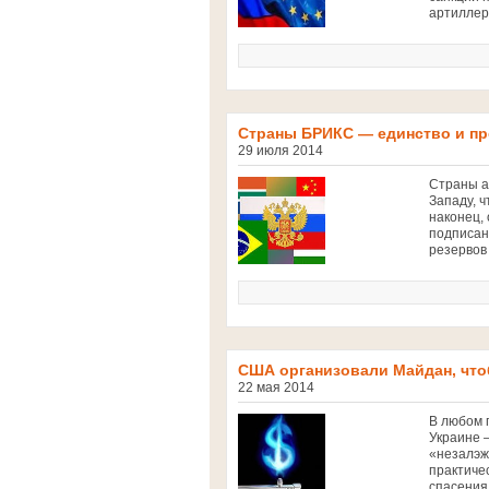
артиллер
Страны БРИКС — единство и п
29 июля 2014
Страны а
Западу, ч
наконец,
подписан
резервов
США организовали Майдан, что
22 мая 2014
В любом п
Украине 
«незалэж
практиче
спасения