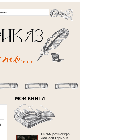
МОИ КНИГИ
й
Фильм режиссёра
Алексея Германа