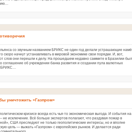
ию....
ротиворечия
льянса со звучным названием БРИКС не один год делали устрашающие намё
то скоро начнут устанавливать в мировой экономике свои порядки. И, вот,
 от слов они перешли к делу. На прошедшем недавно саммите в Бразилии бы
о соглашение об учреждении банка развития и создании пула валютных
 БРИКС....
бы уничтожить «Газпром»
олитическом кризисе всегда есть чья-то экономическая выгода. И события на
— не исключение. Всё больше экспертов полагают, что раздувая пожар в
ной», США преследуют не только геополитические интересы, но и вполне
скую цель — выжать «Газпром» с европейских рынков. И делается ради
 сомнительного...