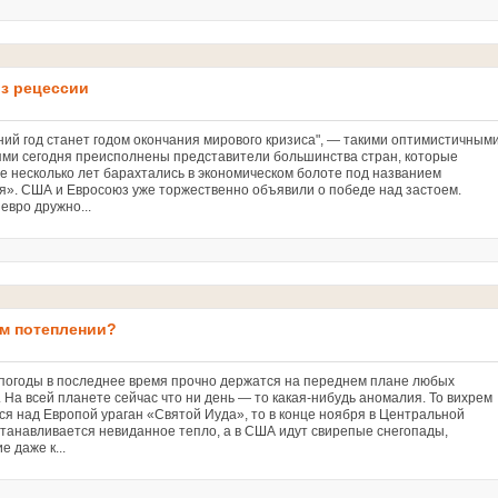
з рецессии
й год станет годом окончания мирового кризиса", — такими оптимистичным
ми сегодня преисполнены представители большинства стран, которые
е несколько лет барахтались в экономическом болоте под названием
я». США и Евросоюз уже торжественно объявили о победе над застоем.
евро дружно...
м потеплении?
погоды в последнее время прочно держатся на переднем плане любых
 На всей планете сейчас что ни день — то какая-нибудь аномалия. То вихрем
ся над Европой ураган «Святой Иуда», то в конце ноября в Центральной
станавливается невиданное тепло, а в США идут свирепые снегопады,
е даже к...