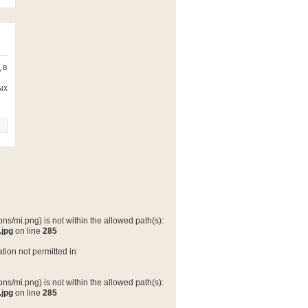
 в
ых
ns/mi.png) is not within the allowed path(s):
.jpg
on line
285
tion not permitted in
ns/mi.png) is not within the allowed path(s):
.jpg
on line
285