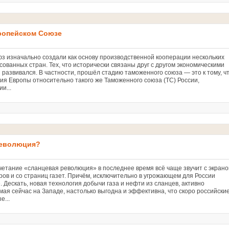
вропейском Союзе
 изначально создали как основу производственной кооперации нескольких
ованных стран. Тех, что исторически связаны друг с другом экономическими
 развивался. В частности, прошёл стадию таможенного союза — это к тому, ч
ия Европы относительно такого же Таможенного союза (ТС) России,
ии...
революция?
етание «сланцевая революция» в последнее время всё чаще звучит с экрано
ров и со страниц газет. Причём, исключительно в угрожающем для России
. Дескать, новая технология добычи газа и нефти из сланцев, активно
мая сейчас на Западе, настолько выгодна и эффективна, что скоро российски
е...