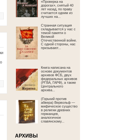
«Проверка на
дорогах», снятый 40
лет назад, по праву
считается одним из
лучших на...
Странная ситуация
складывается у нас с
темой памяти о
Великой
Отечественной войне.
С одной стороны, нас
призывают...
ки
ло
Книга написана на
основе документов
архивов ФСБ, двух
федеральных архивов
(РГВА, ГАРФ), а также
Центрального
архива...
(Горький против
абвера) Вервольф —
мифическое существо
в религии древних
германцев,
аналогичное
славянскому...
АРХИВЫ