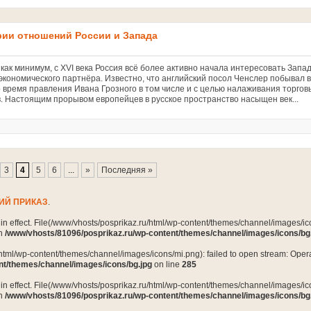
рии отношений России и Запада
как минимум, с XVI века Россия всё более активно начала интересовать Запад
 экономического партнёра. Известно, что английский посол Ченслер побывал в
о время правления Ивана Грозного в том числе и с целью налаживания торгов
в. Настоящим прорывом европейцев в русское пространство насыщен век...
3
4
5
6
...
»
Последняя »
ИЙ ПРИКАЗ
.
n in effect. File(/www/vhosts/posprikaz.ru/html/wp-content/themes/channel/images/ico
in
/www/vhosts/81096/posprikaz.ru/wp-content/themes/channel/images/icons/bg
html/wp-content/themes/channel/images/icons/mi.png): failed to open stream: Opera
nt/themes/channel/images/icons/bg.jpg
on line
285
n in effect. File(/www/vhosts/posprikaz.ru/html/wp-content/themes/channel/images/ico
in
/www/vhosts/81096/posprikaz.ru/wp-content/themes/channel/images/icons/bg