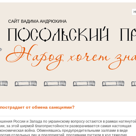
САЙТ ВАДИМА АНДРЮХИНА
 пострадает от обмена санкциями?
ошения России и Запада по украинскому вопросу остаются в рамках натянуто
ии, за этой ширмой благопристойности разворачивается самая настоящая
экономическая война. Обменявшись предупредительными залпами в виде
против отдельных лиц и предприятий, противники пустили в ход тяжелую