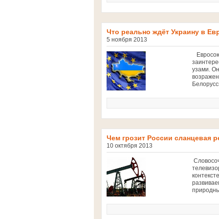
Что реально ждёт Украину в Е
5 ноября 2013
Евросоюз
заинтерес
узами. Он
возражен
Белорусс
Чем грозит России сланцевая 
10 октября 2013
Словосоч
телевизо
контексте
развивае
природны