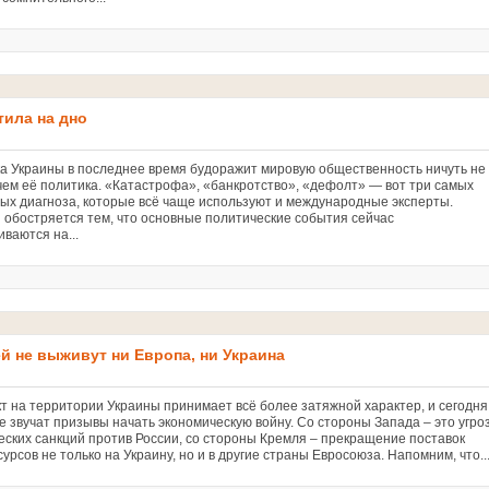
тила на дно
а Украины в последнее время будоражит мировую общественность ничуть не
чем её политика. «Катастрофа», «банкротство», «дефолт» — вот три самых
ых диагноза, которые всё чаще используют и международные эксперты.
 обостряется тем, что основные политические события сейчас
иваются на...
й не выживут ни Европа, ни Украина
 на территории Украины принимает всё более затяжной характер, и сегодня
е звучат призывы начать экономическую войну. Со стороны Запада – это угро
еских санкций против России, со стороны Кремля – прекращение поставок
урсов не только на Украину, но и в другие страны Евросоюза. Напомним, что..