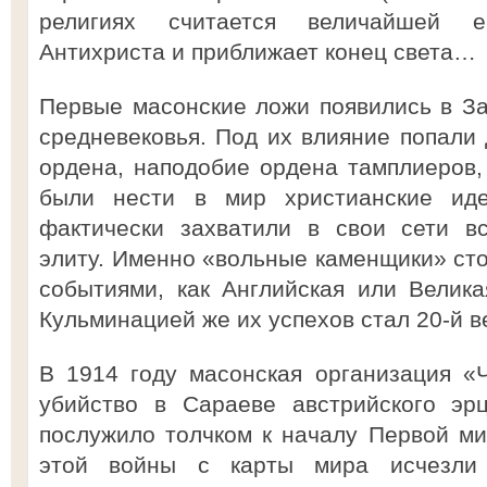
религиях считается величайшей е
Антихриста и приближает конец света…
Первые масонские ложи появились в З
средневековья. Под их влияние попали
ордена, наподобие ордена тамплиеров
были нести в мир христианские ид
фактически захватили в свои сети в
элиту. Именно «вольные каменщики» сто
событиями, как Английская или Велик
Кульминацией же их успехов стал 20-й ве
В 1914 году масонская организация «
убийство в Сараеве австрийского эрц
послужило толчком к началу Первой ми
этой войны с карты мира исчезли