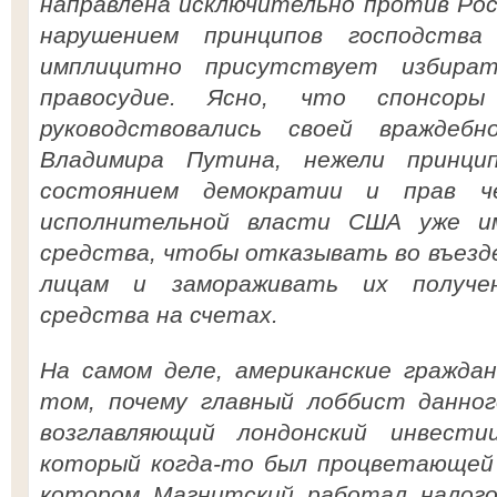
направлена исключительно против Рос
нарушением принципов господства 
имплицитно присутствует избират
правосудие. Ясно, что спонсоры
руководствовались своей враждеб
Владимира Путина, нежели принцип
состоянием демократии и прав че
исполнительной власти США уже и
средства, чтобы отказывать во въезд
лицам и замораживать их получе
средства на счетах.
На самом деле, американские гражда
том, почему главный лоббист данног
возглавляющий лондонский инвести
который когда-то был процветающей 
котором Магнитский работал налог