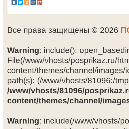
Все права защищены © 2026
П
Warning
: include(): open_basedir 
File(/www/vhosts/posprikaz.ru/ht
content/themes/channel/images/ic
path(s): (/www/vhosts/81096:/tmp:/
/www/vhosts/81096/posprikaz.r
content/themes/channel/images
Warning
: include(/www/vhosts/po