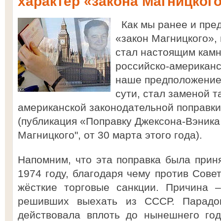
характер «закона Магницког
Как мы ранее и пред
«закон Магницкого»,
стал настоящим камн
российско-американ
наше предположение и
сути, стал заменой 
американской законодательной поправк
(публикация «Поправку Джексона-Вэника
Магницкого", от 30 марта этого года).
Напомним, что эта поправка была при
1974 году, благодаря чему против Сове
жёсткие торговые санкции. Причина 
решивших выехать из СССР. Парадок
действовала вплоть до нынешнего год