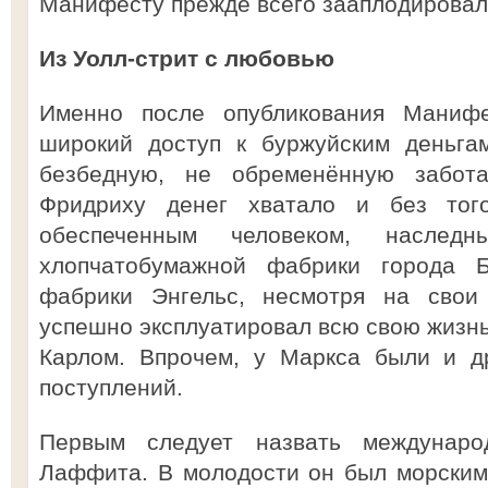
Манифесту прежде всего зааплодировали
Из Уолл-стрит с любовью
Именно после опубликования Маниф
широкий доступ к буржуйским деньга
безбедную, не обременённую забот
Фридриху денег хватало и без то
обеспеченным человеком, наследн
хлопчатобумажной фабрики города 
фабрики Энгельс, несмотря на свои
успешно эксплуатировал всю свою жизнь
Карлом. Впрочем, у Маркса были и д
поступлений.
Первым следует назвать междунаро
Лаффита. В молодости он был морским