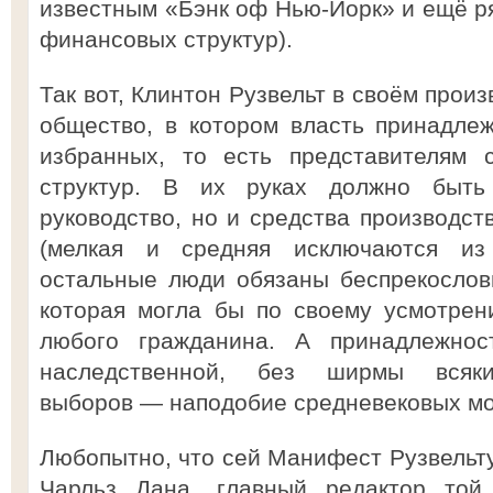
известным «Бэнк оф Нью-Йорк» и ещё р
финансовых структур).
Так вот, Клинтон Рузвельт в своём прои
общество, в котором власть принадле
избранных, то есть представителям 
структур. В их руках должно быть
руководство, но и средства производст
(мелкая и средняя исключаются из
остальные люди обязаны беспрекословн
которая могла бы по своему усмотрен
любого гражданина. А принадлежно
наследственной, без ширмы всяки
выборов — наподобие средневековых мо
Любопытно, что сей Манифест Рузвельту
Чарльз Дана, главный редактор той