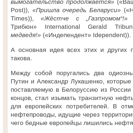
вымогательство продолжается»
(«Ваш
Post)),
«Пришла очередь Беларуси»
(«Н
Times)),
«Жёстче с „Газпромом“!
Трибюн» International Gerald Tribu
медведя!»
(«Индепендент» Idependent)).
А основная идея всех этих и других 
такова.
Между собой поругались два одиозн
Путин и Александр Лукашенко, которые 
поставляемую в Белоруссию из России 
концов, стал изымать транзитную нефть
для европейских потребителей. В отм
нефтепроводы, идущие через территорию
чего бедные европейцы лишились нефтян