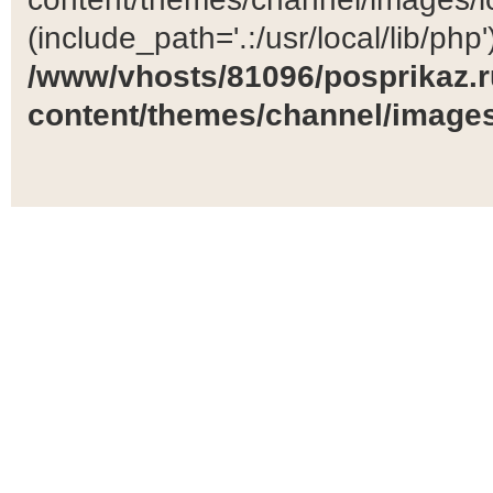
(include_path='.:/usr/local/lib/php')
/www/vhosts/81096/posprikaz.r
content/themes/channel/images