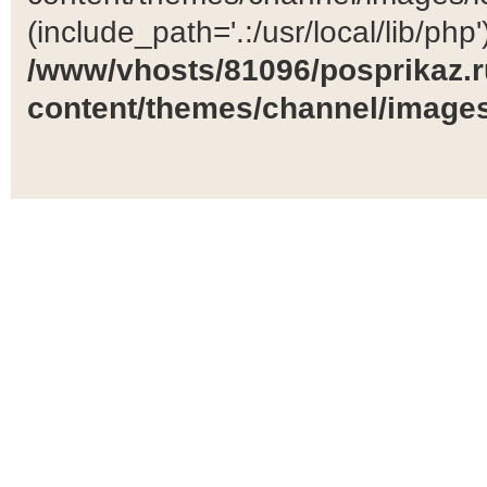
(include_path='.:/usr/local/lib/php')
/www/vhosts/81096/posprikaz.r
content/themes/channel/images