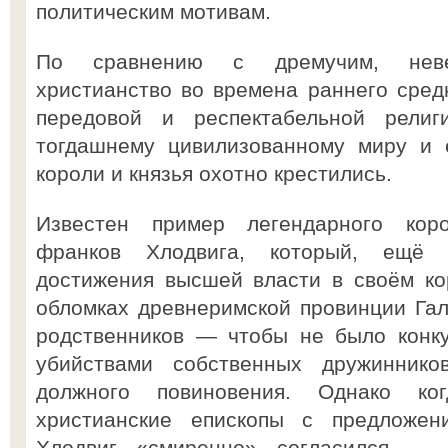
политическим мотивам.
По сравнению с дремучим, неве
христианство во времена раннего сред
передовой и респектабельной религ
тогдашнему цивилизованному миру и 
короли и князья охотно крестились.
Известен пример легендарного кор
франков Хлодвига, который, ещё 
достижения высшей власти в своём ко
обломках древнеримской провинции Гал
родственников — чтобы не было конку
убийствами собственных дружинник
должного повиновения. Однако ко
христианские епископы с предложен
Хлодвиг «смиренно» согласился — 