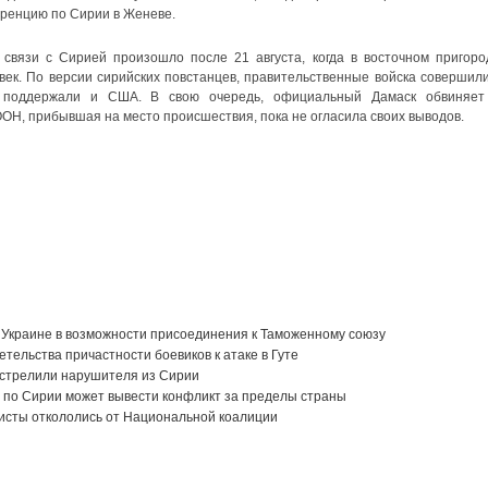
ренцию по Сирии в Женеве.
связи с Сирией произошло после 21 августа, когда в восточном пригоро
век. По версии сирийских повстанцев, правительственные войска совершили
ю поддержали и США. В свою очередь, официальный Дамаск обвиняет
Н, прибывшая на место происшествия, пока не огласила своих выводов.
 Украине в возможности присоединения к Таможенному союзу
тельства причастности боевиков к атаке в Гуте
астрелили нарушителя из Сирии
 по Сирии может вывести конфликт за пределы страны
исты откололись от Национальной коалиции