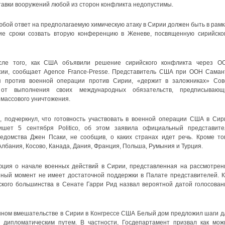
ставки вооружений любой из сторон конфликта недопустимы.
любой ответ на предполагаемую химическую атаку в Сирии должен быть в рамк
ие сроки созвать вторую конференцию в Женеве, посвященную сирийско
сле того, как США объявили решение сирийского конфликта через О
сии, сообщает Agence France-Presse. Представитель США при ООН Саман
ая против военной операции против Сирии, «держит в заложниках» Сов
от выполнения своих международных обязательств, предписывающ
массового уничтожения.
 подчеркнул, что готовность участвовать в военной операции США в Сир
пишет 5 сентября Politico, об этом заявила официальный представите
едомства Джен Псаки, не сообщив, о каких странах идет речь. Кроме тог
бания, Косово, Канада, Дания, Франция, Польша, Румыния и Турция.
люция о начале военных действий в Сирии, представленная на рассмотрен
ный момент не имеет достаточной поддержки в Палате представителей. К
ского большинства в Сенате Гарри Рид назвал вероятной датой голосован
ном вмешательстве в Сирии в Конгрессе США Белый дом предложил шаги д
а дипломатическим путем. В частности, Госдепартамент призвал как мож