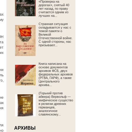
«Проверка на
дорогах», снятый 40
лет назад, по праву
считается одним из
ах
лучших на...
му
Странная ситуация
складывается у нас с
темой памяти о
Великой
ОН
Отечественной войне.
С одной стороны, нас
та
призывают...
ет
их
Книга написана на
основе документов
ии
архивов ФСБ, двух
федеральных архивов
ль
(РГВА, ГАРФ), а также
о,
Центрального
архива...
(Горький против
абвера) Вервольф —
ие
мифическое существо
ак
в религии древних
германцев,
ия
аналогичное
славянскому...
ля
АРХИВЫ
но