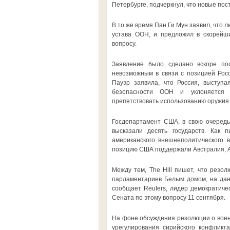
Петербурге, подчеркнул, что новые по
В то же время Пан Ги Мун заявил, что 
устава ООН, и предложил в скорейш
вопросу.
Заявление было сделано вскоре по
невозможным в связи с позицией Рос
Пауэр заявила, что Россия, выступ
безопасности ООН и уклоняется 
препятствовать использованию оружия 
Госдепартамент США, в свою очередь,
высказали десять государств. Как 
американского внешнеполитического в
позицию США поддержали Австралия, Ал
Между тем, The Hill пишет, что резо
парламентариев Белым домом, на дан
сообщает Reuters, лидер демократиче
Сената по этому вопросу 11 сентября.
На фоне обсуждения резолюции о воен
урегулирования сирийского конфликт