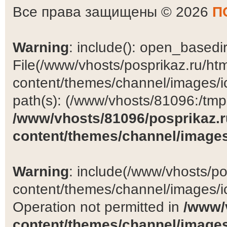
Все права защищены © 2026
П
Warning
: include(): open_basedir 
File(/www/vhosts/posprikaz.ru/ht
content/themes/channel/images/ic
path(s): (/www/vhosts/81096:/tmp:/
/www/vhosts/81096/posprikaz.r
content/themes/channel/images
Warning
: include(/www/vhosts/po
content/themes/channel/images/ic
Operation not permitted in
/www/
content/themes/channel/images