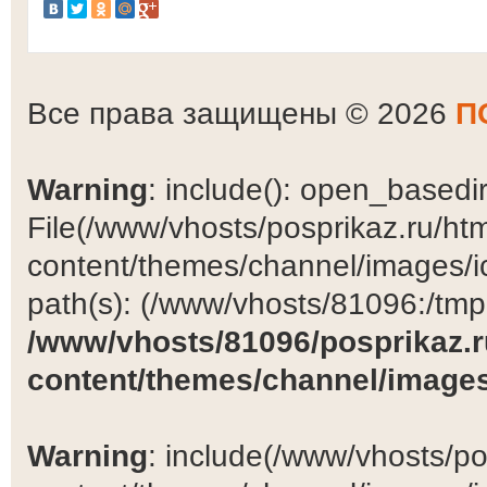
Все права защищены © 2026
П
Warning
: include(): open_basedir 
File(/www/vhosts/posprikaz.ru/ht
content/themes/channel/images/ic
path(s): (/www/vhosts/81096:/tmp:/
/www/vhosts/81096/posprikaz.r
content/themes/channel/images
Warning
: include(/www/vhosts/po