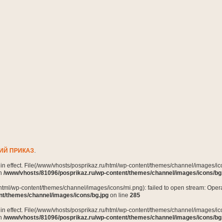
ИЙ ПРИКАЗ
.
n in effect. File(/www/vhosts/posprikaz.ru/html/wp-content/themes/channel/images/ico
in
/www/vhosts/81096/posprikaz.ru/wp-content/themes/channel/images/icons/bg
html/wp-content/themes/channel/images/icons/mi.png): failed to open stream: Opera
nt/themes/channel/images/icons/bg.jpg
on line
285
n in effect. File(/www/vhosts/posprikaz.ru/html/wp-content/themes/channel/images/ico
in
/www/vhosts/81096/posprikaz.ru/wp-content/themes/channel/images/icons/bg