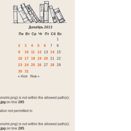
Декабрь 2013
Пн
Вт
Ср
Чт
Пт
Сб
Вс
1
2
3
4
5
6
7
8
9
10
11
12
13
14
15
16
17
18
19
20
21
22
23
24
25
26
27
28
29
30
31
« Ноя
Янв »
ns/mi.png) is not within the allowed path(s):
.jpg
on line
285
tion not permitted in
ns/mi.png) is not within the allowed path(s):
.jpg
on line
285