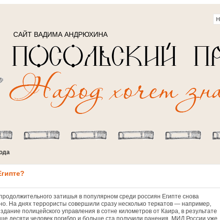
САЙТ ВАДИМА АНДРЮХИНА
года
Египте?
продолжительного затишья в популярном среди россиян Египте снова
но. На днях террористы совершили сразу несколько теркатов — например,
 здание полицейского управления в сотне километров от Каира, в результате
ьше десяти человек погибло и больше ста получили ранения. МИД России уже