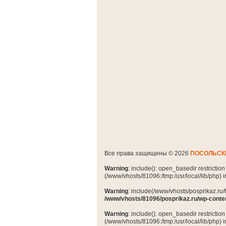
Все права защищены © 2026
ПОСОЛЬСК
Warning
: include(): open_basedir restrictio
(/www/vhosts/81096:/tmp:/usr/local/lib/php) 
Warning
: include(/www/vhosts/posprikaz.ru/
/www/vhosts/81096/posprikaz.ru/wp-conte
Warning
: include(): open_basedir restrictio
(/www/vhosts/81096:/tmp:/usr/local/lib/php) 