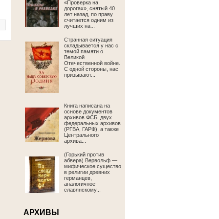
«Проверка на
дорогах», снятый 40
лет назад, по праву
считается одним из
лучших на...
Странная ситуация
складывается у нас с
темой памяти о
Великой
Отечественной войне.
С одной стороны, нас
призывают...
Книга написана на
основе документов
архивов ФСБ, двух
федеральных архивов
(РГВА, ГАРФ), а также
Центрального
архива...
(Горький против
абвера) Вервольф —
мифическое существо
в религии древних
германцев,
аналогичное
славянскому...
АРХИВЫ