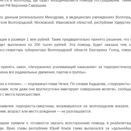
ется в Волгоград, где будет координировать помощь пострадавшим. Также
ния РФ Вероника Скворцова.
 по данным регионального Минздрава, в медицинских учреждениях Волгогра
ели Волгоградской, Московской, Ивановской областей, республики Удмуртия,
ции в размере 1 млн рублей. Также предварительно принято решение, что 
дет выплачено по 200 тысяч рублей. Эта помощь будет оказана тем, к
сс-секретарь губернатора Волгоградской области Екатерина Голод, говор
принять закон, «безгранично усиливающий наказание» за террористическ
акона все радикальные движения, партии и группы».
их и плохих», — подчеркнул глава Чечни. По словам Кадырова, «террористы 
нами, если даже они круглосуточно имитируют совершение молитв», сообща
ю с места происшествия.
амилия террориста-смертника, взорвавшегося на волгоградском вокзале,
 имя, возраст или место рождения — не разглашаются.
карии заявили о готовности оказать всестороннюю помощь в реабилитац
де. Врио главы республики Юрий Коков также высказался за «дальнейш