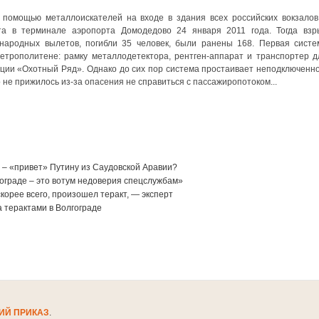
с помощью металлоискателей на входе в здания всех российских вокзалов
та в терминале аэропорта Домодедово 24 января 2011 года. Тогда взр
ародных вылетов, погибли 35 человек, были ранены 168. Первая систе
етрополитене: рамку металлодетектора, рентген-аппарат и транспортер д
ции «Охотный Ряд». Однако до сих пор система простаивает неподключенно
е прижилось из-за опасения не справиться с пассажиропотоком...
е – «привет» Путину из Саудовской Аравии?
гограде – это вотум недоверия спецслужбам»
корее всего, произошел теракт, — эксперт
а терактами в Волгограде
ИЙ ПРИКАЗ
.