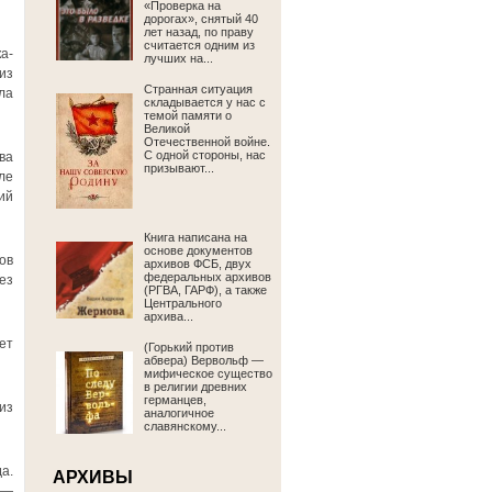
«Проверка на
дорогах», снятый 40
лет назад, по праву
считается одним из
а-
лучших на...
из
Странная ситуация
ла
складывается у нас с
темой памяти о
Великой
Отечественной войне.
С одной стороны, нас
ва
призывают...
ле
ий
Книга написана на
основе документов
ов
архивов ФСБ, двух
федеральных архивов
ез
(РГВА, ГАРФ), а также
Центрального
архива...
ет
(Горький против
абвера) Вервольф —
мифическое существо
в религии древних
германцев,
из
аналогичное
славянскому...
а.
АРХИВЫ
 —