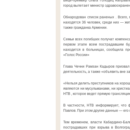
Вице-премьер Ольга Голодец направля
город вылетает министр здравоохране
Обнародован список раненых . Всего,
находятся 36 человек, среди них — жит
также гражданка Армении.
Семьи всех погибших получат компенса
первом этапе всем пострадавшим бу
находится в больницах, сообщила пре
«Голос России»
Глава Чечни Рамзан Кадыров призвал 
деятельность, а также «объявить вне з
«Нельзя делить преступников на хорош
являются ни мусульманами, ни христиа
НТВ , которое ведет прямую трансляци
В частности, НТВ информирует, что ф
Павлов. При этом другие данные — его
Тем временем, власти Кабардино-Бал
пострадавших при взрыва в Волгогра