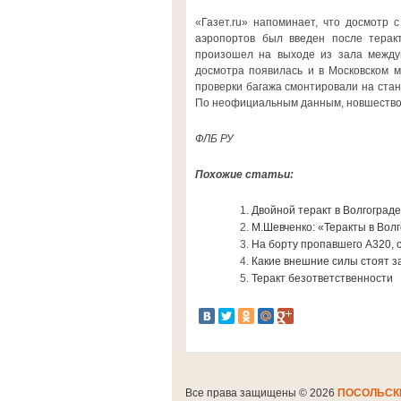
«Газет.ru» напоминает, что досмотр 
аэропортов был введен после терак
произошел на выходе из зала междун
досмотра появилась и в Московском м
проверки багажа смонтировали на стан
По неофициальным данным, новшество н
ФЛБ РУ
Похожие статьи:
Двойной теракт в Волгоград
М.Шевченко: «Теракты в Вол
На борту пропавшего A320, с
Какие внешние силы стоят з
Теракт безответственности
Все права защищены © 2026
ПОСОЛЬСК