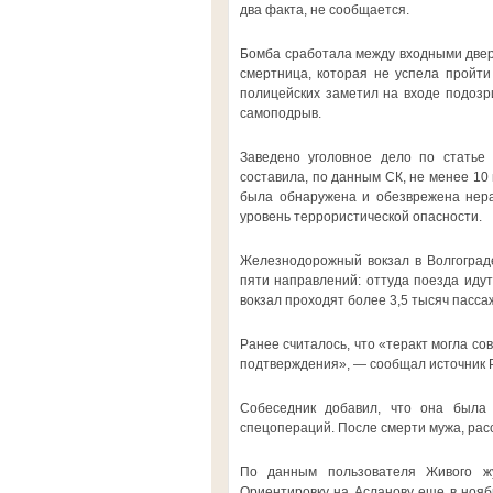
два факта, не сообщается.
Бомба сработала между входными дверя
смертница, которая не успела пройти
полицейских заметил на входе подозр
самоподрыв.
Заведено уголовное дело по статье 
составила, по данным СК, не менее 10 
была обнаружена и обезврежена нераз
уровень террористической опасности.
Железнодорожный вокзал в Волгограде
пяти направлений: оттуда поезда идут
вокзал проходят более 3,5 тысяч пасс
Ранее считалось, что «теракт могла с
подтверждения», — сообщал источник 
Собеседник добавил, что она была
спецопераций. После смерти мужа, расс
По данным пользователя Живого жу
Ориентировку на Асланову еще в ноя