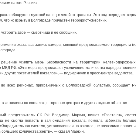
измом на юге России».
еракта обнаружен мужской палец с чекой от гранаты. Это подтверждает верс
, что ко взрыву в Волгограде причастен террорист-смертник.
и устроить двое — смертница и ее сообщник.
поряжении оказалась запись камеры, снявшей предполагаемого террориста (и
лгограде.
 решение усилить меры безопасности на территории железнодорожных
е МВД РФ. «Эти меры предполагают увеличение количества нарядов полиции
и других посетителей вокзалов», — подчеркнули в пресс-центре ведомства.
во всех регионах, приграничных с Волгоградской областью, сообщает Р
выставлены на вокзалах, в торговых центрах и других людных объектах.
ый представитель СК РФ Владимир Маркин, пишет «Газета.ru», систе
ца не смогла попасть в зал ожидания вокзала, помогла избежать больше
 «Заградительная система, установленная на вокзале, не позволила попасть 
ь большего количества жертв», — сказал Маркин.