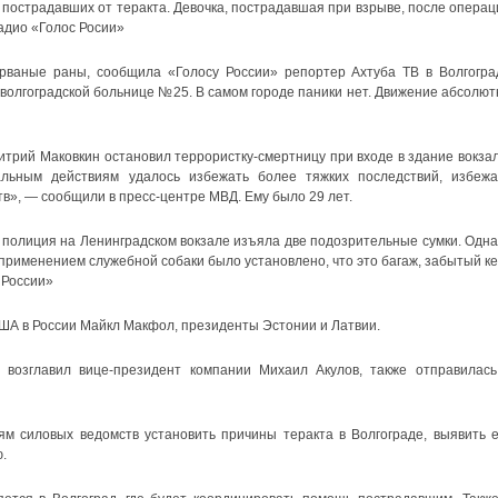
пострадавших от теракта. Девочка, пострадавшая при взрыве, после операц
адио «Голос Росии»
рваные раны, сообщила «Голосу России» репортер Ахтуба ТВ в Волгогра
 волгоградской больнице №25. В самом городе паники нет. Движение абсолют
трий Маковкин остановил террористку-смертницу при входе в здание вокзал
льным действиям удалось избежать более тяжких последствий, избежа
в», — сообщили в пресс-центре МВД. Ему было 29 лет.
 полиция на Ленинградском вокзале изъяла две подозрительные сумки. Одна
применением служебной собаки было установлено, что это багаж, забытый ке
 России»
ША в России Майкл Макфол, президенты Эстонии и Латвии.
возглавил вице-президент компании Михаил Акулов, также отправилась
м силовых ведомств установить причины теракта в Волгограде, выявить е
.