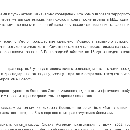
ми и турникетами. Изначально сообщалось, что бомбу взорвала террористк
 через металлодетекторы. Как поясняли сразу после взрыва в МВД, один 
ительную женщину и пошел ей навстречу, после чего террористка соверши
«теракт». Место происшествия оцеплено. Мощность взрывного устройст
кг в тротиловом эквиваленте. Спустя несколько часов после теракта на вокза
орвавшаяся граната. В Волгоградской области на 15 суток введен высок
 — транспортный узел для многих южных регионов, место стыковки поезд
 в Краснодар, Ростов-на-Дону, Москву, Саратов и Астрахань. Ежедневно чер
ажиров. РИА Новости
овершить уроженка Дагестана Оксана Асланова, однако эта информация требу
РИА Новости в правоохранительных органах Дагестана.
 замужем за одним из лидеров боевиков, который был убит в одной 
казал источник, она была еще несколько раз замужем за боевиками.
рнала omon_moscow, Оксану Асланову разыскивали с июня 2012 год
бре разослали вместе с фотографиями еще двух предполагаемых смертниц