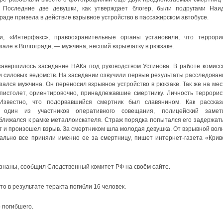
Последние две девушки, как утверждает блогер, были подругами Наи
граде привела в действие взрывное устройство в пассажирском автобусе.
и, «Интерфакс», правоохранительные органы установили, что террорис
зале в Волгограде, — мужчина, несший взрывчатку в рюкзаке.
авершилось заседание НАКа под руководством Устинова. В работе комисс
и силовых ведомств. На заседании озвучили первые результаты расследован
зался мужчина. Он переносил взрывное устройство в рюкзаке. Так же на мес
пистолет, ориентировочно, принадлежавшие смертнику. Личность террорис
Известно, что подорвавшийся смертник был славянином. Как рассказ
» один из участников оперативного совещания, полицейский замет
ближался к рамке металлоискателя. Страж порядка попытался его задержать
нт и произошел взрыв. За смертником шла молодая девушка. От взрывной вол
чально все приняли именно ее за смертницу, пишет интернет-газета «Крив
ознаны, сообщил Следственный комитет РФ на своём сайте.
о в результате теракта погибли 16 человек.
 погибшего.