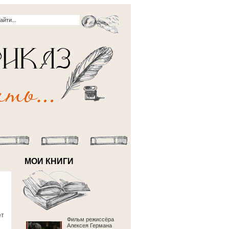
МОИ КНИГИ
ет
Фильм режиссёра
и
Алексея Германа