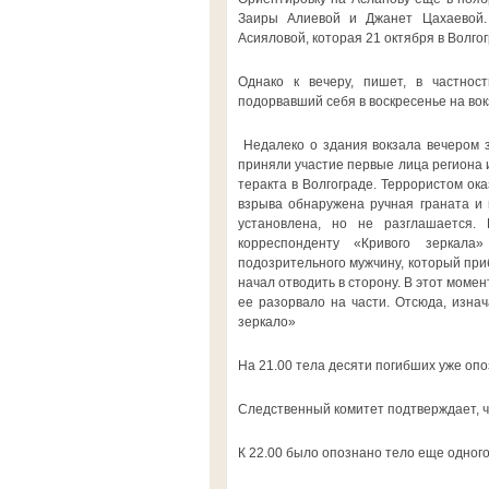
Заиры Алиевой и Джанет Цахаевой. 
Асияловой, которая 21 октября в Волго
Однако к вечеру, пишет, в частност
подорвавший себя в воскресенье на вок
Недалеко о здания вокзала вечером з
приняли участие первые лица региона 
теракта в Волгограде. Террористом ока
взрыва обнаружена ручная граната и 
установлена, но не разглашается. 
корреспонденту «Кривого зеркала
подозрительного мужчину, который при
начал отводить в сторону. В этот моме
ее разорвало на части. Отсюда, изна
зеркало»
На 21.00 тела десяти погибших уже оп
Следственный комитет подтверждает, чт
К 22.00 было опознано тело еще одного