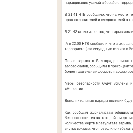
наращивание усилий в борьбе с террор
В 21.41 НТВ сообщило, что на месте т
правоохранителей и следователей о том
В 21.42 стало известно, что взрыв могл
А в 22.00 НТВ сообщили, что в их рас
террористов) за секунды до взрыва в Во
После взрыва в Волгограде принято
аэровокзалов, сообщили в пресс-центр
более тщательный досмотр пассажиров 
Меры безопасности будут усилены и 
«Новости».
Дополнительные наряды полиции будут 
Как сообщил журналистам официальн
безопасности, из-за которой смертни
количества жертв в результате взрыва.
внутрь вокзала, что позволило избежат