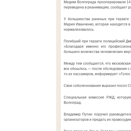
Медики Волгограда прооперировали 14 
переведена в реанимацию, сообщает р
У большинства раненых при теракте 
Мария Иванченко, которая находится в
нормализовалось.
Погибший при теракте полицейский Дми
«Благодаря именно его профессиона
большего количества человеческих жерт
Между тем сообщается, что московская
все обошлось — после обследования с 
то из пассажиров, информирует «Голос
Свои соболезнования выразил посол С
Специальная комиссия РЖД, которую 
Волгоград.
Владимир Путин поручил руководителя
организаторов и предать их правосудию