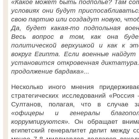
«Какое может быть подполье? Там сот
условиях они будут приспосабливатьс
свою партию или создадут новую, что
Да, будет какая-то подпольная воен
Весь вопрос в том, как она буде
политической верхушкой и как к э
вокруг Египта. Если военные найдут
установится откровенная диктатура.
продолжение бардака»...
Несколько иного мнения придерживае
стратегических исследований «Россия
Султанов, полагая, что в случае з
«офицеры и генералы благопол
коррумпируются».
Он обращает внима
египетский генералитет делит между 
менее 7-8 миллиардов долларов доходо