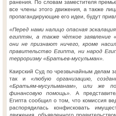
ранения. По словам заместителя премь
все члены этого движения, а также ли
пропагандирующие его идеи, будут привл
«Перед нами налицо опасная эскалаци
египтян, а также чёткое заявление 
они не признают ничего, кроме насил
правительство Египта, ни народ Еги
терроризму «Братьев-мусульман».
Каирский Суд по чрезвычайным делам за
так и
«любую организацию, созда
«Братьям-мусульманам», или же п
финансовую помощь».
А представит
Египта сообщил о том, что комиссия ве
распорядилась конфисковать имуще
движения, объявленного правительство