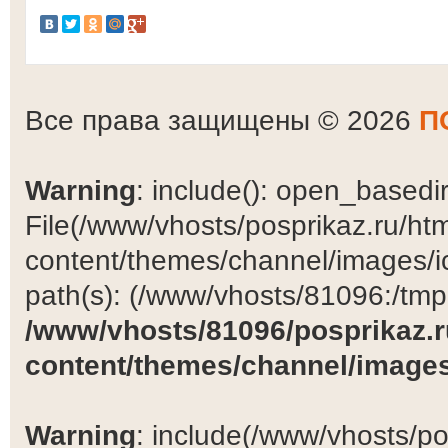
Все права защищены © 2026
П
Warning
: include(): open_basedir 
File(/www/vhosts/posprikaz.ru/ht
content/themes/channel/images/ic
path(s): (/www/vhosts/81096:/tmp:/
/www/vhosts/81096/posprikaz.r
content/themes/channel/images
Warning
: include(/www/vhosts/po