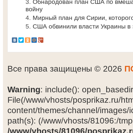
Обнародован план США по вмеша
войну
Мирный план для Сирии, которого
США обвинили власти Украины в 
Все права защищены © 2026
П
Warning
: include(): open_basedir 
File(/www/vhosts/posprikaz.ru/ht
content/themes/channel/images/ic
path(s): (/www/vhosts/81096:/tmp:/
/www/vhosts/81096/posprikaz.r