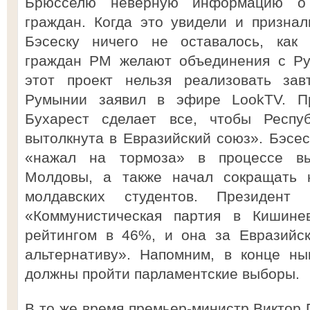
Брюсселю неверную информацию о 
граждан. Когда это увидели и призна
Бэсеску ничего не оставалось, как
граждан РМ желают объединения с Рум
этот проект нельзя реализовать зав
Румынии заявил в эфире LookTV. П
Бухарест сделает все, чтобы Респ
вытолкнута в Евразийский союз». Бэсес
«нажал на тормоза» в процессе вы
Молдовы, а также начал сокращать к
молдавских студентов. Президент
«Коммунистическая партия в Кишинев
рейтингом в 46%, и она за Евразийс
альтернативу». Напомним, в конце н
должны пройти парламентские выборы.
В то же время премьер-министр Виктор