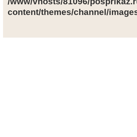
/www/vhosts/81096/posprikaz.r
content/themes/channel/images