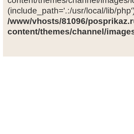
content/themes/channel/images/ic
(include_path='.:/usr/local/lib/php')
/www/vhosts/81096/posprikaz.r
content/themes/channel/images