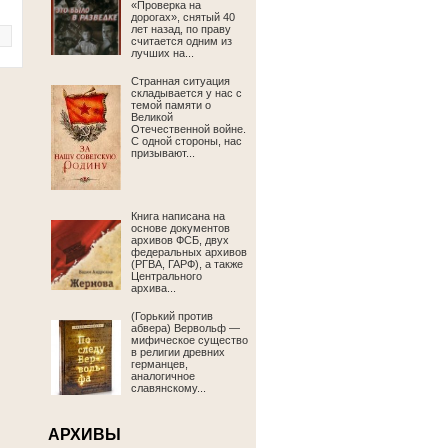
«Проверка на
дорогах», снятый 40
лет назад, по праву
считается одним из
лучших на...
Странная ситуация
складывается у нас с
темой памяти о
Великой
Отечественной войне.
С одной стороны, нас
призывают...
Книга написана на
основе документов
архивов ФСБ, двух
федеральных архивов
(РГВА, ГАРФ), а также
Центрального
архива...
(Горький против
абвера) Вервольф —
мифическое существо
в религии древних
германцев,
аналогичное
славянскому...
АРХИВЫ