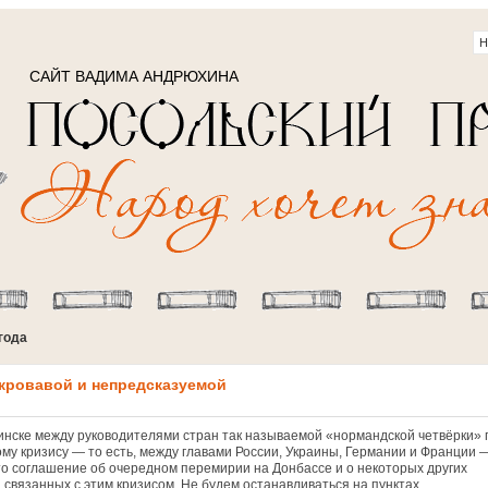
САЙТ ВАДИМА АНДРЮХИНА
года
 кровавой и непредсказуемой
Минске между руководителями стран так называемой «нормандской четвёрки» 
ому кризису — то есть, между главами России, Украины, Германии и Франции 
то соглашение об очередном перемирии на Донбассе и о некоторых других
 связанных с этим кризисом. Не будем останавливаться на пунктах...