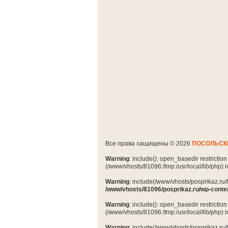
Все права защищены © 2026
ПОСОЛЬСК
Warning
: include(): open_basedir restrictio
(/www/vhosts/81096:/tmp:/usr/local/lib/php) 
Warning
: include(/www/vhosts/posprikaz.ru/
/www/vhosts/81096/posprikaz.ru/wp-conte
Warning
: include(): open_basedir restrictio
(/www/vhosts/81096:/tmp:/usr/local/lib/php) 
Warning
: include(/www/vhosts/posprikaz.ru/