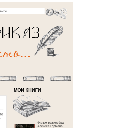
МОИ КНИГИ
по
—
Фильм режиссёра
Алексея Германа