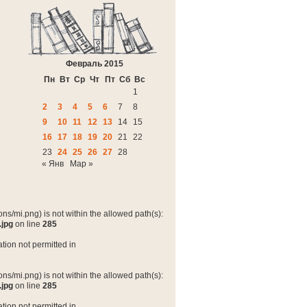
Февраль 2015
Пн
Вт
Ср
Чт
Пт
Сб
Вс
1
2
3
4
5
6
7
8
9
10
11
12
13
14
15
16
17
18
19
20
21
22
23
24
25
26
27
28
« Янв
Мар »
ns/mi.png) is not within the allowed path(s):
.jpg
on line
285
tion not permitted in
ns/mi.png) is not within the allowed path(s):
.jpg
on line
285
tion not permitted in