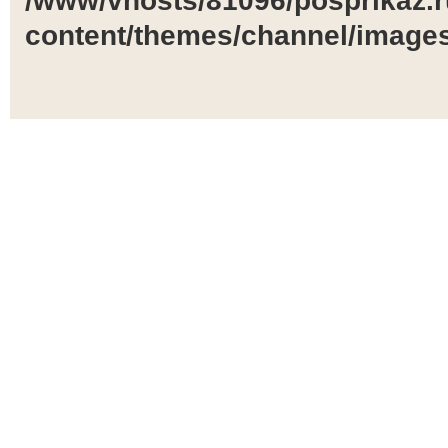
/www/vhosts/81096/posprikaz.r
content/themes/channel/images