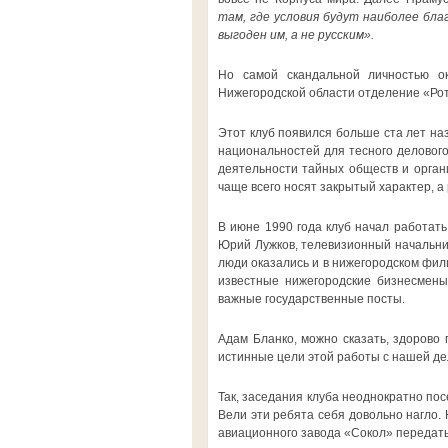
там, где условия будут наиболее бла
выгоден им, а не русским».
Но самой скандальной личностью о
Нижегородской области отделение «Рот
Этот клуб появился больше ста лет на
национальностей для тесного деловог
деятельности тайных обществ и органи
чаще всего носят закрытый характер, а
В июне 1990 года клуб начал работать
Юрий Лужков, телевизионный начальни
люди оказались и в нижегородском фил
известные нижегородские бизнесмены
важные государственные посты.
Адам Бланко, можно сказать, здорово 
истинные цели этой работы с нашей де
Так, заседания клуба неоднократно по
Вели эти ребята себя довольно нагло.
авиационного завода «Сокол» передат