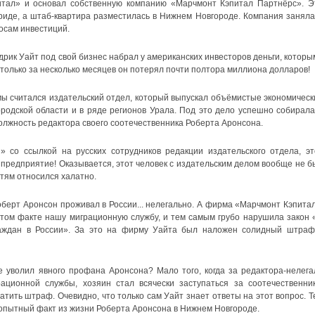
итал» и основал собственную компанию «Марчмонт Кэпитал Партнёрс». Э
иде, а штаб-квартира разместилась в Нижнем Новгороде. Компания заняла
осам инвестиций.
рик Уайт под свой бизнес набрал у американских инвесторов деньги, которы
только за несколько месяцев он потерял почти полтора миллиона долларов!
считался издательский отдел, который выпускал объёмистые экономическ
родской области и в ряде регионов Урала. Под это дело успешно собирала
олжность редактора своего соотечественника Роберта Аронсона.
 со ссылкой на русских сотрудников редакции издательского отдела, эт
предприятие! Оказывается, этот человек с издательским делом вообще не б
стям относился халатно.
оберт Аронсон проживал в России... нелегально. А фирма «Марчмонт Кэпитал
этом факте нашу миграционную службу, и тем самым грубо нарушила закон 
аждан в России». За это на фирму Уайта был наложен солидный штраф
 уволил явного профана Аронсона? Мало того, когда за редактора-нелега
ационной службы, хозяин стал всячески заступаться за соотечественник
латить штраф. Очевидно, что только сам Уайт знает ответы на этот вопрос. Т
бопытный факт из жизни Роберта Аронсона в Нижнем Новгороде.