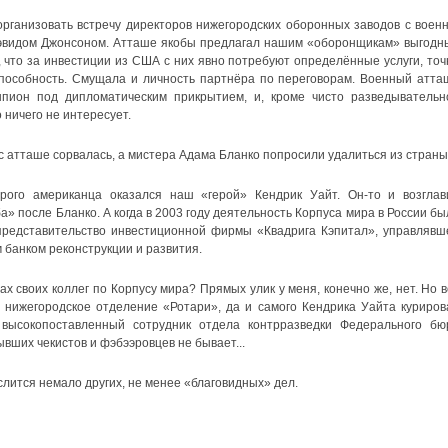
организовать встречу директоров нижегородских оборонных заводов с военн
видом Джонсоном. Атташе якобы предлагал нашим «оборонщикам» выгодн
, что за инвестиции из США с них явно потребуют определённые услуги, точ
пособность. Смущала и личность партнёра по переговорам. Военный атта
пион под дипломатическим прикрытием, и, кроме чисто разведывательн
 ничего не интересует.
с атташе сорвалась, а мистера Адама Бланко попросили удалиться из страны.
рого американца оказался наш «герой» Кендрик Уайт. Он-то и возглав
» после Бланко. А когда в 2003 году деятельность Корпуса мира в России бы
представительство инвестиционной фирмы «Квадрига Кэпитал», управлявш
банком реконструкции и развития.
 своих коллег по Корпусу мира? Прямых улик у меня, конечно же, нет. Но в
нижегородское отделение «Ротари», да и самого Кендрика Уайта куриров
ысокопоставленный сотрудник отдела контрразведки Федерального бю
ывших чекистов и фэбээровцев не бывает...
лится немало других, не менее «благовидных» дел.