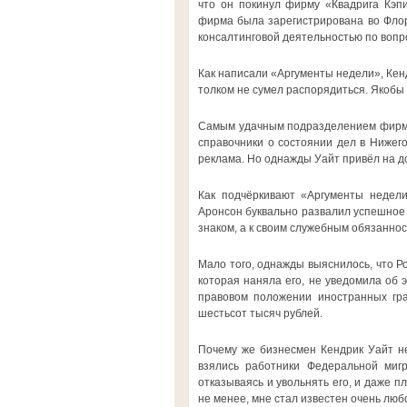
что он покинул фирму «Квадрига Кэп
фирма была зарегистрирована во Флор
консалтинговой деятельностью по вопр
Как написали «Аргументы недели», Кенд
толком не сумел распорядиться. Якобы 
Самым удачным подразделением фирмы 
справочники о состоянии дел в Нижего
реклама. Но однажды Уайт привёл на д
Как подчёркивают «Аргументы недели»
Аронсон буквально развалил успешное 
знаком, а к своим служебным обязанно
Мало того, однажды выяснилось, что Р
которая наняла его, не уведомила об 
правовом положении иностранных гр
шестьсот тысяч рублей.
Почему же бизнесмен Кендрик Уайт не
взялись работники Федеральной мигр
отказываясь и увольнять его, и даже п
не менее, мне стал известен очень лю