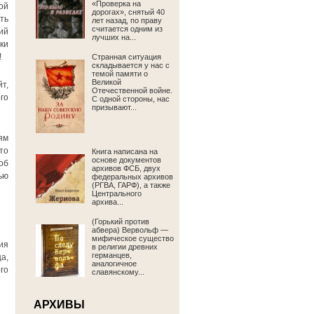
«Проверка на
ой
дорогах», снятый 40
ть
лет назад, по праву
считается одним из
ий
лучших на...
ки
!
Странная ситуация
складывается у нас с
темой памяти о
Великой
т,
Отечественной войне.
го
С одной стороны, нас
призывают...
ям
то
Книга написана на
основе документов
об
архивов ФСБ, двух
ью
федеральных архивов
(РГВА, ГАРФ), а также
Центрального
архива...
(Горький против
абвера) Вервольф —
мифическое существо
ия
в религии древних
германцев,
а,
аналогичное
го
славянскому...
АРХИВЫ