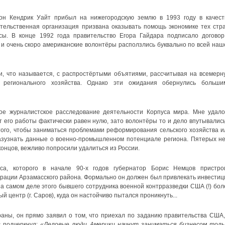
он Кендрик Уайт прибыл на нижегородскую землю в 1993 году в качест
тельственная организация призвана оказывать помощь экономике тех стра
ы. В конце 1992 года правительство Егора Гайдара подписало договор
, и очень скоро американские волонтёры расползлись буквально по всей наш
и, что называется, с распростёртыми объятиями, рассчитывая на всемерн
регионального хозяйства. Однако эти ожидания обернулись больши
ое журналистское расследование деятельности Корпуса мира. Мне удало
т его работы фактически равен нулю, зато волонтёры то и дело впутывались
того, чтобы заниматься проблемами реформирования сельского хозяйства и
азузнать данные о военно-промышленном потенциале региона. Пятерых не
онцов, вежливо попросили удалиться из России.
са, которого в начале 90-х годов губернатор Борис Немцов пристро
рации Арзамасского района. Формально он должен был привлекать инвестиц
на самом деле этого бывшего сотрудника военной контрразведки США (!) бол
 центр (г. Саров), куда он настойчиво пытался проникнуть...
раны, он прямо заявил о том, что приехал по заданию правительства США,
с подчеркнул:
«Деловые люди Америки начнут заниматься бизнесом толь