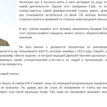
Несколько раз я пытался взять у него интервью по роду эт
самой деятельности. Однако этот гражданин США, то ес
«представитель самой демократический страны мира», всяк
раз отказывался встречаться со мной. Он вообще всячес
старался избегать внимания со стороны нижегородской прессы
И вот, совсем недавно этот человек, американец Кендрик Уай
стал героем громкого скандала, можно сказать общероссийско
значения.
Он был уволен с должности проректора по инноваци
рситета им. Лобачевского (ННГУ), которую занимал с 2013 года. Говорят, ч
рограмма «Вести недели», в которой ведущий Дмитрий Киселёв рассказал 
ировать некий «патриотический стоп-лист» из людей и организаций, ч
о бы прекратить.
самый список...
 не берусь. В самом ННГУ говорят лишь об очередной реорганизации управлен
 не вписался. Но, думаю, всё же слухи об избавлении от Уайта как лиц
имеют под собой реальную почву. Уже сама его биография вызывает мно