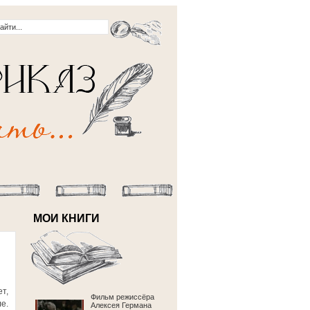
МОИ КНИГИ
т,
Фильм режиссёра
е.
Алексея Германа