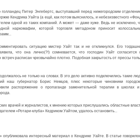
о голландец Питер Энгебертс, выступавший перед нижегородским отделени
ржке Кендрика Уайта (а ещё, как потом выяснилось, и небезизвестного «Фон
телем одной из таких компаний. А может — даже хуже. Ведь не исключено, ч
дной наркомафии, которой торговля метадоном приносит колоссальн
амм...
мментировать ситуацию мистер Уайт так и не откликнулся. Его тогдашн
явила, что она лично(?!) сомневается, что господин Уайт согласится 
го встреч расписан чрезвычайно плотно. Подобная закрытость от прессы толь
должалось не только на словах. В это дело активно подключились такие люд
ий наш губернатор Борис Немцов, плюс некоторые чиновники городск
овили распоряжение о пропаганде заменительной терапии в школах и
орода.
ских врачей и журналистов, к мнению которых прислушались областные власт
дателем «Ротари-клуба» Кедриком Уайтом, удалось остановить...
» опубликовала интересный материал о Кендрике Уайте. В статье говорилос