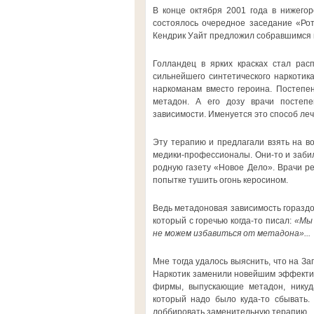
В конце октября 2001 года в нижегор
состоялось очередное заседание «Рот
Кендрик Уайт предложил собравшимся в
Голландец в ярких красках стал рас
сильнейшего синтетического наркотик
наркоманам вместо героина. Постепен
метадон. А его дозу врачи постеп
зависимости. Именуется это способ ле
Эту терапию и предлагали взять на во
медики-профессионалы. Они-то и забил
родную газету «Новое Дело». Врачи ре
попытке тушить огонь керосином.
Ведь метадоновая зависимость гораздо
который с горечью когда-то писал:
«Мы 
не можем избавиться от метадона»...
Мне тогда удалось выяснить, что на За
Наркотик заменили новейшим эффекти
фирмы, выпускающие метадон, никуд
который надо было куда-то сбывать. 
лоббировать заменительную терапию.