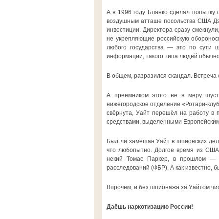
А в 1996 году Бланко сделал попытку 
воздушным атташе посольства США Дэ
инвестиции. Директора сразу смекнули
не укрепляющие российскую оборонос
любого государства — это по сути ш
информации, такого типа людей обычно
В общем, разразился скандал. Встреча 
А преемником этого не в меру шуст
нижегородское отделение «Ротари-клуба
свёрнута, Уайт перешёл на работу в 
средствами, выделенными Европейским 
Был ли замешан Уайт в шпионских делах
что любопытно. Долгое время из США 
некий Томас Паркер, в прошлом — в
расследований (ФБР). А как известно, б
Впрочем, и без шпионажа за Уайтом чис
Даёшь наркотизацию России!