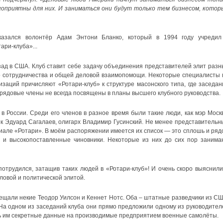
гоприятны для них. И заниматься они будут только тем бизнесом, котор
казался волонтёр Адам Энтони Бланко, который в 1994 году учредил
ари-клуба»...
зад в США. Клуб ставит себе задачу объединения представителей элит разн
о сотрудничества и общей деловой взаимопомощи. Некоторые специалисты 
заций причисляют «Ротари-клуб» к структуре масонского типа, где заседан
 рядовые члены не всегда посвящены в планы высшего клубного руководства.
 в России. Среди его членов в разное время были такие люди, как мэр Моск
к Эдуард Сагалаев, олигарх Владимир Гусинский. Не менее представительн
иале «Ротари». В моём распоряжении имеется их список — это сплошь и ряд
 и высокопоставленные чиновники. Некоторые из них до сих пор занима
потрудился, затащив таких людей в «Ротари-клуб»! И очень скоро выяснили
ловой и политической элитой.
сещали некие Теодор Уилсон и Кеннет Нотс. Оба – штатные разведчики из СШ
 На одном из заседаний клуба они прямо предложили одному из руководител
ь им секретные данные на производимые предприятием военные самолёты.