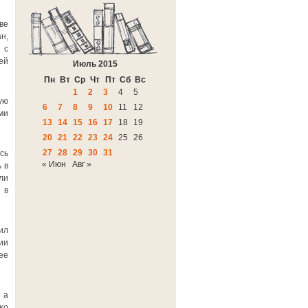
ве
н,
 с
ей
Июль 2015
Пн
Вт
Ср
Чт
Пт
Сб
Вс
1
2
3
4
5
ую
6
7
8
9
10
11
12
ми
13
14
15
16
17
18
19
20
21
22
23
24
25
26
27
28
29
30
31
сь
« Июн
Авг »
 в
ли
 в
ил
ии
ее
 а
ко