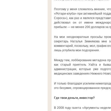
Поэтому у меня сложилось мнение, чт
«Ротари-клуба» при активнейшей подде
Сороса»), как раз и являлся представи
действовал он от имени междунаро
прибыли — не менее 200 долларов за гр
На мои неоднократные просьбы проко
секретарь Наталья Зимнякова мне за
комментарий, поскольку, мол, график е
лишь углубила мои подозрения.
Между тем, лоббирование метадона про
как старый приятель Уайта и бывш
администрации, которые уже подгот
медицинских заведениях Нижнего Новг
И только благодаря усилиям нижегород
это безумие, спровоцированное предсе
Где твои деньги, инвестор?
В 2008 году газета «Аргументы недели