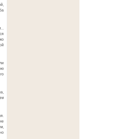
й,
ба
..
ся
ко
ой
ли
ою
го
а,
ев
я.
ие
м,
но