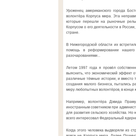
Уроженец американского города Бост
волонтёра Корпуса мира. Эта неправи
которые перешли на рыночные рельс
Корпусом о его деятельности в России
стране.
В Нижегородской области их встретил
помощь в реформировании нашего 
разочарованиями...
Летом 1997 года я провёл собственн
выяснить, что экономический эффект о
различные тёмные истории, и вместо 
создания малого бизнеса, пытались р
меру любопытных волонтёров, в конце к
Например, волонтёра Дэвида Праму
иностранным советником при админист
для развития сельского хозяйства. Но 
всего интересовал Федеральный ядерный
Когда этого человека выдворяли из ст
вовсе не Корпуса мира. Далее Праму