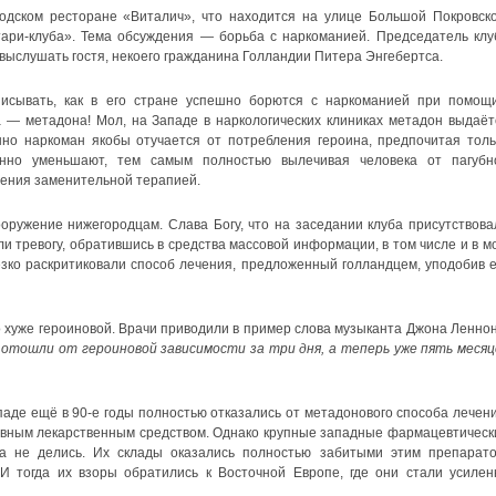
одском ресторане «Виталич», что находится на улице Большой Покровско
ари-клуба». Тема обсуждения — борьба с наркоманией. Председатель клу
ыслушать гостя, некоего гражданина Голландии Питера Энгебертса.
писывать, как в его стране успешно борются с наркоманией при помощи.
а — метадона! Мол, на Западе в наркологических клиниках метадон выдаёт
но наркоман якобы отучается от потребления героина, предпочитая толь
енно уменьшают, тем самым полностью вылечивая человека от пагубн
чения заменительной терапией.
оружение нижегородцам. Слава Богу, что на заседании клуба присутствова
и тревогу, обратившись в средства массовой информации, в том числе и в м
зко раскритиковали способ лечения, предложенный голландцем, уподобив е
 хуже героиновой. Врачи приводили в пример слова музыканта Джона Леннон
отошли от героиновой зависимости за три дня, а теперь уже пять месяц
паде ещё в 90-е годы полностью отказались от метадонового способа лечени
вным лекарственным средством. Однако крупные западные фармацевтическ
а не делись. Их склады оказались полностью забитыми этим препарато
И тогда их взоры обратились к Восточной Европе, где они стали усилен