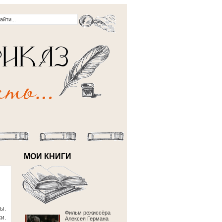
МОИ КНИГИ
ы.
Фильм режиссёра
и.
Алексея Германа