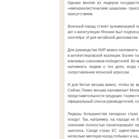
Однако многие из лидеров государст
«империалистическим шакалам» присо
присутствием.
Военный парад станет кульминацией пр
акт о капитуляции Японии был подписан
сентября. И для китайской дипломатии
Для руководства КНР важно напомнить 
в антигитлеровской коалиции. Более то
ключевых союзников-победителей. Во в
напомнить людям о тех днях, когда 
сопротивления японской агрессии.
И для Китая весьма важно, чтобы во в
Сейчас Пекин весьма напоминает Москв
представительности грядущих торжеств
официальный список руководителей, с
Лидеры большинства западных стран 
поедут. Так, например, на параде не
союзники полностью проигнорируют пра
эшелона. Среди стран ЕС единствен
несколько месяцев назад побывал и на