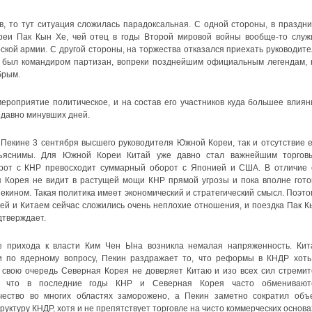
тв, то тут ситуация сложилась парадоксальная. С одной стороны, в праздни
еи Пак Кын Хе, чей отец в годы Второй мировой войны вообще-то служ
кой армии. С другой стороны, на торжества отказался приехать руководите
 был командиром партизан, вопреки позднейшим официальным легендам, 
брым.
ероприятие политическое, и на состав его участников куда большее влиян
 давно минувших дней.
в Пекине 3 сентября высшего руководителя Южной Кореи, так и отсутствие е
объяснимы. Для Южной Кореи Китай уже давно стал важнейшим торгов
рот с КНР превосходит суммарный оборот с Японией и США. В отличие 
 Корея не видит в растущей мощи КНР прямой угрозы и пока вполне гото
кином. Такая политика имеет экономический и стратегический смысл. Поэто
ей и Китаем сейчас сложились очень неплохие отношения, и поездка Пак К
дтверждает.
 прихода к власти Ким Чен Ына возникла немалая напряженность. Кит
 по ядерному вопросу, Пекин раздражает то, что реформы в КНДР хоть
В свою очередь Северная Корея не доверяет Китаю и изо всех сил стремит
но, что в последние годы КНР и Северная Корея часто обменивают
чество во многих областях заморожено, а Пекин заметно сократил объ
уктуру КНДР, хотя и не препятствует торговле на чисто коммерческих основа