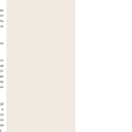
ке
ил
ль
не
ие
го
ым
от
ва
му
ын
ай
 и
ся
ся
ем
х.