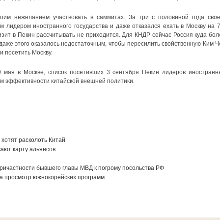
оим нежеланием участвовать в саммитах. За три с половиной года свое
м лидером иностранного государства и даже отказался ехать в Москву на 7
изит в Пекин рассчитывать не приходится. Для КНДР сейчас Россия куда бол
 даже этого оказалось недостаточным, чтобы пересилить свойственную Ким Ч
 посетить Москву.
 мая в Москве, список посетивших 3 сентября Пекин лидеров иностранн
м эффективности китайской внешней политики.
 хотят расколоть Китай
ают карту альянсов
ичастности бывшего главы МВД к погрому посольства РФ
за просмотр южнокорейских программ