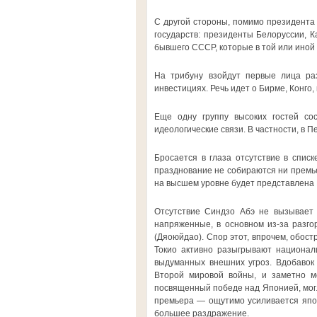
С другой стороны, помимо президента 
государств: президенты Белоруссии, К
бывшего СССР, которые в той или иной
На трибуну взойдут первые лица раз
инвестициях. Речь идет о Бирме, Конго,
Еще одну группу высоких гостей со
идеологические связи. В частности, в 
Бросается в глаза отсутствие в списк
празднование не собираются ни премье
на высшем уровне будет представлена 
Отсутствие Синдзо Абэ не вызывает 
напряженные, в основном из-за разго
(Дяоюйдао). Спор этот, впрочем, обос
Токио активно разыгрывают национал
выдуманных внешних угроз. Вдобавок 
Второй мировой войны, и заметно м
посвященный победе над Японией, могл
премьера — ощутимо усиливается япон
большее раздражение.