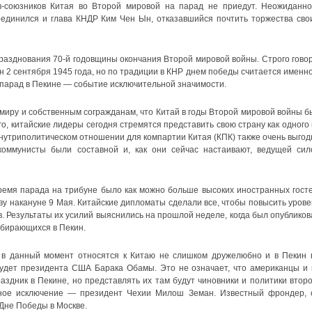
в-союзников Китая во Второй мировой на парад не приедут. Неожиданно
единился и глава КНДР Ким Чен Ын, отказавшийся почтить торжества сво
азднования 70-й годовщины окончания Второй мировой войны. Строго говор
 2 сентября 1945 года, но по традиции в КНР днем победы считается именно
 парад в Пекине — событие исключительной значимости.
миру и собственным согражданам, что Китай в годы Второй мировой войны б
го, китайские лидеры сегодня стремятся представить свою страну как одного 
нутриполитическом отношении для компартии Китая (КПК) также очень выгод
коммунисты были составной и, как они сейчас настаивают, ведущей сил
ремя парада на трибуне было как можно больше высоких иностранных госте
у накануне 9 Мая. Китайские дипломаты сделали все, чтобы повысить урове
. Результаты их усилий выяснились на прошлой неделе, когда был опубликов
обирающихся в Пекин.
в данный момент относятся к Китаю не слишком дружелюбно и в Пекин 
 будет президента США Барака Обамы. Это не означает, что американцы и 
здник в Пекине, но представлять их там будут чиновники и политики второ
ное исключение — президент Чехии Милош Земан. Известный фрондер, 
 Дне Победы в Москве.