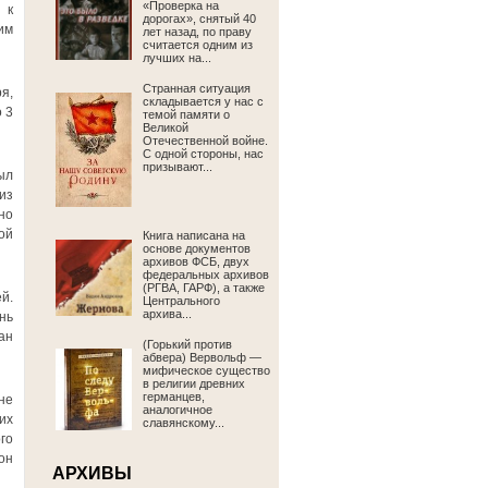
«Проверка на
 к
дорогах», снятый 40
им
лет назад, по праву
считается одним из
лучших на...
Странная ситуация
я,
складывается у нас с
 3
темой памяти о
Великой
Отечественной войне.
С одной стороны, нас
призывают...
ыл
из
но
ой
Книга написана на
основе документов
архивов ФСБ, двух
федеральных архивов
(РГВА, ГАРФ), а также
й.
Центрального
архива...
нь
ан
(Горький против
абвера) Вервольф —
мифическое существо
в религии древних
германцев,
не
аналогичное
их
славянскому...
го
он
АРХИВЫ