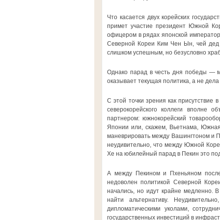
Что касается двух корейских государс
примет участие президент Южной Кор
офицером в рядах японской императорс
Северной Кореи Ким Чен Ын, чей дед
слишком успешным, но безусловно хра
Однако парад в честь дня победы — м
оказывает текущая политика, а не дела
С этой точки зрения как присутствие 
северокорейского коллеги вполне 
партнером: южнокорейский товарообо
Японии или, скажем, Вьетнама, Южная
маневрировать между Вашингтоном и Пе
неудивительно, что между Южной Коре
Хе на юбилейный парад в Пекин это по
А между Пекином и Пхеньяном после
недоволен политикой Северной Кореи
начались, но идут крайне медленно. 
найти альтернативу. Неудивитель
дипломатическими уколами, сотрудни
государственных инвестиций в инфрастр