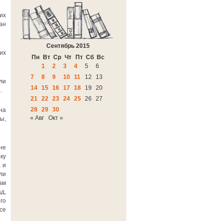
их
ан
Сентябрь 2015
их
Пн
Вт
Ср
Чт
Пт
Сб
Вс
1
2
3
4
5
6
7
8
9
10
11
12
13
ли
14
15
16
17
18
19
20
.
21
22
23
24
25
26
27
28
29
30
на
« Авг
Окт »
ы,
не
ку
 и
ли
ам
д,
го
се