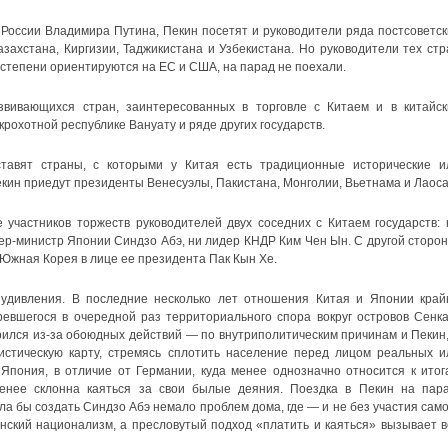
России Владимира Путина, Пекин посетят и руководители ряда постсоветск
азахстана, Киргизии, Таджикистана и Узбекистана. Но руководители тех стр
 степени ориентируются на ЕС и США, на парад не поехали.
вивающихся стран, заинтересованных в торговле с Китаем и в китайск
 крохотной республике Вануату и ряде других государств.
ставят страны, с которыми у Китая есть традиционные исторические и
Пекин приедут президенты Венесуэлы, Пакистана, Монголии, Вьетнама и Лаоса
е участников торжеств руководителей двух соседних с Китаем государств: 
р-министр Японии Синдзо Абэ, ни лидер КНДР Ким Чен Ын. С другой сторон
Южная Корея в лице ее президента Пак Кын Хе.
удивления. В последние несколько лет отношения Китая и Японии край
ревшегося в очередной раз территориального спора вокруг островов Сенка
трился из-за обоюдных действий — по внутриполитическим причинам и Пекин,
истическую карту, стремясь сплотить население перед лицом реальных и
Япония, в отличие от Германии, куда менее однозначно относится к итог
енее склонна каяться за свои былые деяния. Поездка в Пекин на пара
а бы создать Синдзо Абэ немало проблем дома, где — и не без участия само
ский национализм, а пресловутый подход «платить и каяться» вызывает в