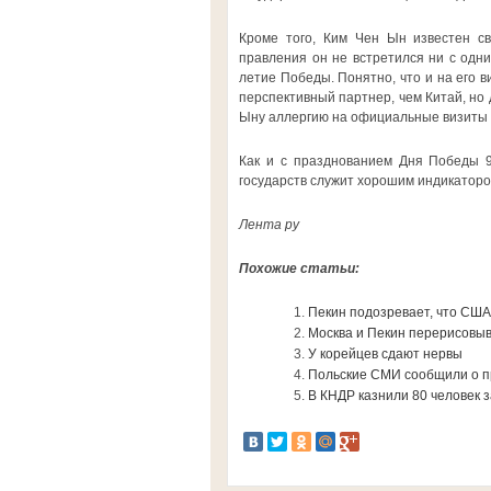
Кроме того, Ким Чен Ын известен св
правления он не встретился ни с одни
летие Победы. Понятно, что и на его в
перспективный партнер, чем Китай, но
Ыну аллергию на официальные визиты и
Как и с празднованием Дня Победы 9
государств служит хорошим индикаторо
Лента ру
Похожие статьи:
Пекин подозревает, что США
Москва и Пекин перерисовыв
У корейцев сдают нервы
Польские СМИ сообщили о пр
В КНДР казнили 80 человек 