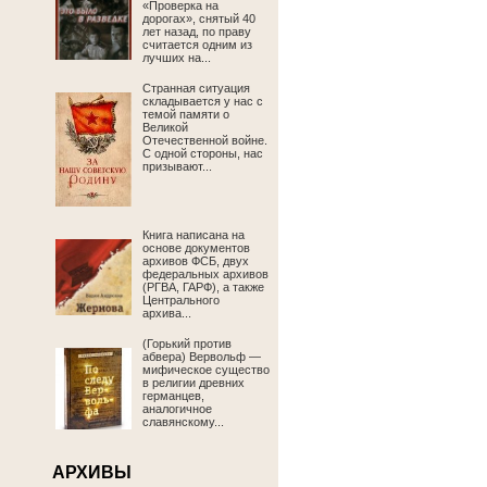
«Проверка на
дорогах», снятый 40
лет назад, по праву
считается одним из
лучших на...
Странная ситуация
складывается у нас с
темой памяти о
Великой
Отечественной войне.
С одной стороны, нас
призывают...
Книга написана на
основе документов
архивов ФСБ, двух
федеральных архивов
(РГВА, ГАРФ), а также
Центрального
архива...
(Горький против
абвера) Вервольф —
мифическое существо
в религии древних
германцев,
аналогичное
славянскому...
АРХИВЫ