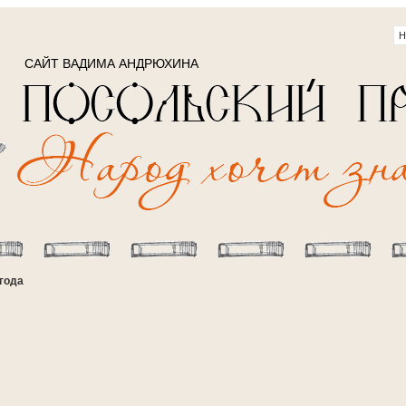
САЙТ ВАДИМА АНДРЮХИНА
 года