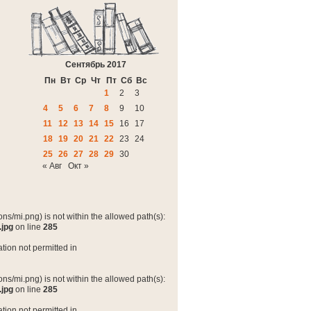
Сентябрь 2017
Пн
Вт
Ср
Чт
Пт
Сб
Вс
1
2
3
4
5
6
7
8
9
10
11
12
13
14
15
16
17
18
19
20
21
22
23
24
25
26
27
28
29
30
« Авг
Окт »
ns/mi.png) is not within the allowed path(s):
.jpg
on line
285
tion not permitted in
ns/mi.png) is not within the allowed path(s):
.jpg
on line
285
tion not permitted in