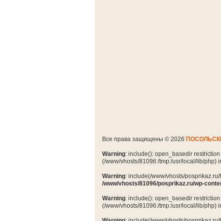
Все права защищены © 2026
ПОСОЛЬСК
Warning
: include(): open_basedir restrictio
(/www/vhosts/81096:/tmp:/usr/local/lib/php) 
Warning
: include(/www/vhosts/posprikaz.ru/
/www/vhosts/81096/posprikaz.ru/wp-conte
Warning
: include(): open_basedir restrictio
(/www/vhosts/81096:/tmp:/usr/local/lib/php) 
Warning
: include(/www/vhosts/posprikaz.ru/