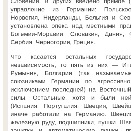
Словения. В других введено прямое (
управление из Германии: Польское 
Норвегия, Нидерланды, Бельгия и Се
установлена опека над местными прав
Богемии-Моравии, Словакия, Дания, 
Сербия, Черногория, Греция.
Что касается остальных государ
независимость, то пять из них — Ита
Румыния, Болгария (так называем
союзниками Германии по агрессивн
исключением последней) на Восточны
силы. Остальные, хотя и были ней
(Испания, Португалия, Швеция, Швейц
иначе работали на Германию. Швеция
железную руду, подшипники, пушки. Шв
зенитки и автоматические пушки, п