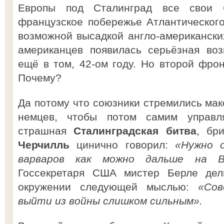
Европы под Сталинград все свои б
французское побережье Атлантическог
возможной высадкой англо-американских
американцев появилась серьёзная воз
ещё в том, 42-ом году. Но второй фрон
Почему?
Да потому что союзники стремились мак
немцев, чтобы потом самим управл
страшная
Сталинградская битва
, бр
Черчилль
цинично говорил:
«Нужно 
варваров как можно дальше на В
Госсекретаря США мистер Берле де
окружении следующей мыслью:
«Со
выйти из войны слишком сильным».