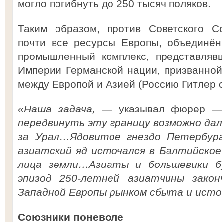
могло погибнуть до 250 тысяч поляков.
Таким образом, против Советского С
почти все ресурсы Европы, объединён
промышленный комплекс, представляв
Империи Германской нации, призванной
между Европой и Азией (Россию Гитлер о
«Наша задача,
— указывал фюрер
—
передвинуть эту границу возможно дале
за Урал…Ядовитое гнездо Петербург
азиатский яд источался в Балтийское
лица земли…Азиаты и большевики б
эпизод 250-летней азиатчины зако
Западной Европы рынком сбыта и источ
Союзники поневоле