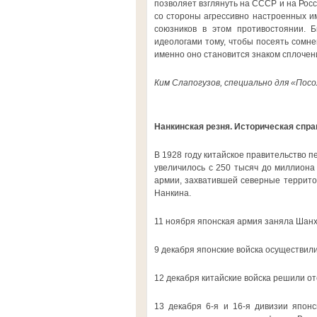
позволяет взглянуть на СССР и на Росс
со стороны агрессивно настроенных им
союзников в этом противостоянии. 
идеологами тому, чтобы посеять сомне
именно оно становится знаком сплочен
Ким Слапогузов, специально для «Посо
Нанкинская резня. Историческая спра
В 1928 году китайское правительство п
увеличилось с 250 тысяч до миллиона
армии, захватившей северные территор
Нанкина.
11 ноября японская армия заняла Шанх
9 декабря японские войска осуществили
12 декабря китайские войска решили от
13 декабря 6-я и 16-я дивизии япон