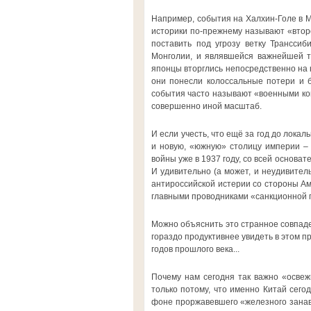
Например, события на Халхин-Голе в М
историки по-прежнему называют «втор
поставить под угрозу ветку Трансси
Монголии, и являвшейся важнейшей т
японцы вторглись непосредственно на н
они понесли колоссальные потери и 
события часто называют «военными кон
совершенно иной масштаб.
И если учесть, что ещё за год до локал
и новую, «южную» столицу империи – 
войны уже в 1937 году, со всей основа
И удивительно (а может, и неудивитель
антироссийской истерии со стороны Ам
главными проводниками «санкционной 
Можно объяснить это странное совпаде
гораздо продуктивнее увидеть в этом 
годов прошлого века...
Почему нам сегодня так важно «освежи
только потому, что именно Китай сего
фоне проржавевшего «железного занав