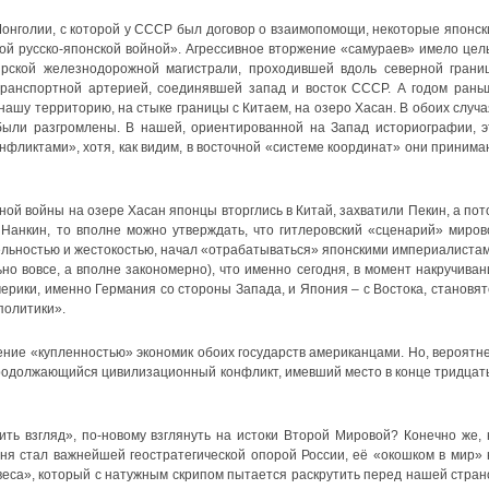
онголии, с которой у СССР был договор о взаимопомощи, некоторые японск
ой русско-японской войной». Агрессивное вторжение «самураев» имело цел
бирской железнодорожной магистрали, проходившей вдоль северной грани
ранспортной артерией, соединявшей запад и восток СССР. А годом рань
ашу территорию, на стыке границы с Китаем, на озеро Хасан. В обоих случа
были разгромлены. В нашей, ориентированной на Запад историографии, э
фликтами», хотя, как видим, в восточной «системе координат» они принима
ьной войны на озере Хасан японцы вторглись в Китай, захватили Пекин, а пот
Нанкин, то вполне можно утверждать, что гитлеровский «сценарий» миров
тельностью и жестокостью, начал «отрабатываться» японскими империалистам
но вовсе, а вполне закономерно), что именно сегодня, в момент накручиван
ерики, именно Германия со стороны Запада, и Япония – с Востока, становят
политики».
ние «купленностью» экономик обоих государств американцами. Но, вероятне
продолжающийся цивилизационный конфликт, имевший место в конце тридцат
ть взгляд», по-новому взглянуть на истоки Второй Мировой? Конечно же, 
дня стал важнейшей геостратегической опорой России, её «окошком в мир» 
еса», который с натужным скрипом пытается раскрутить перед нашей стран