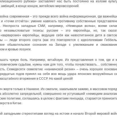
илизационного рубежа» заставляет нас быть постоянно на изломе культу
 амбиций, в конце концов, житейских мировоззрений.
 война современная – это прежде всего война информационная, где важнейш
и «точки отсчёта»: умение навязать противнику собственные представлен
а. Неспроста западные СМИ, например, «Немецкая волна», всеми сила
ю незамысловатые тезисы: русские – это европейцы, но, так сказат
«варварские» европейцы, ведущие себя как невоспитанное дитя в светск
ы — люди второго сорта (как это повторяется с идеологемами Геббель
вое обывательское сознание на Западе с улюлюканьем и смаковани
м и кровью лозунги.
ать чужую боль. Например, китайскую. Их представления о том, где и к
ловеческим судьбам, нужны нам для того, чтобы почувствовать… собственн
ость. Семидесяти семилетие «нанкинской резни» – очень хорошее основан
тридцатых годов принял на себя всю мощь удара японских вооружённых си
масштабного вторжения в СССР. Но какой ценой!
яч жертв только в Нанкине. Их сжигали, закапывали заживо, в массовом поряд
ла абсолютно запредельной, совершенно не уступавшей «немецким аналогам
ские политики, соглашаясь в целом с фактами геноцида, стараются принизить
ерств в Китае.
ый западными стереотипами взгляд на истоки и начало Второй мировой вой