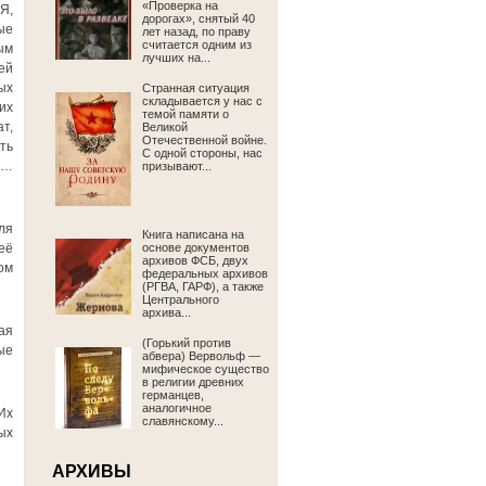
«Проверка на
Я,
дорогах», снятый 40
ые
лет назад, по праву
считается одним из
ым
лучших на...
ей
ых
Странная ситуация
складывается у нас с
их
темой памяти о
т,
Великой
Отечественной войне.
ть
С одной стороны, нас
и…
призывают...
ля
Книга написана на
её
основе документов
архивов ФСБ, двух
ом
федеральных архивов
(РГВА, ГАРФ), а также
Центрального
архива...
ая
(Горький против
ые
абвера) Вервольф —
мифическое существо
в религии древних
германцев,
аналогичное
Их
славянскому...
ых
АРХИВЫ