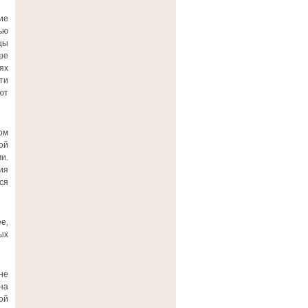
ие
ью
цы
ше
ях
ти
ют
ом
ой
и.
ия
ся
е,
ых
не
на
ой