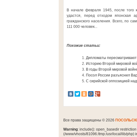
В начале февраля 1945, после того 
удастся, перед отходом японская 
гражданского населения. Всего, по с
111 000 человек...
Похожие статьи:
Дипломаты пересматривают 
Историю Второй мировой во
В годы Второй мировой вой
Посол России разъяснил Ва
С сирийской оппозицией над
Все права защищены © 2026
ПОСОЛЬСК
Warning
: include(): open_basedir restrictio
(/www/vhosts/81096:/tmp:/usr/local/lib/php) 