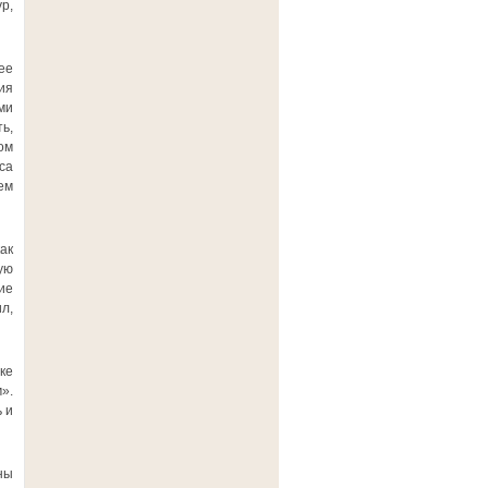
р,
ее
ия
ми
ь,
ом
са
ем
ак
ую
ие
л,
ке
».
 и
ны