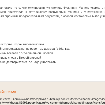
как стало ясно, что оккупированную столицу Филиппин Манилу удержать 
армия приступила к методичному разрушению Манилы и уничтожению 
амым скромным предварительным подсчётам, с особой жестокостью было уби
историю Второй мировой войны
йны переделывают по рецептам доктора Геббельса
ны мы воевали с объединённой Европой
ршаве слова о Второй мировой
о не договариваться, её надо уничтожать
ИЙ ПРИКАЗ
.
n in effect. File(/www/vhosts/posprikaz.ru/html/wp-content/themes/channel/images/ico
in
/www/vhosts/81096/posprikaz.ru/wp-content/themes/channel/images/icons/bg