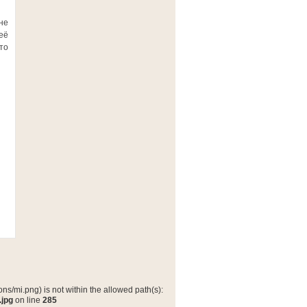
не
её
то
ns/mi.png) is not within the allowed path(s):
.jpg
on line
285