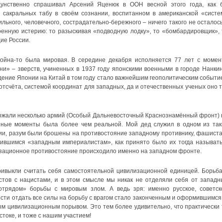
нственно спрашивал Арсений Яценюк в ООН весной этого года, как 
 сакральных табу в своём сознании, воспитанном в американской «систе
ильного, человечного, сострадательно-бережного – ничего такого не осталось
военную истерию: то разыскивая «подводную лодку», то «бомбардировщик», 
ие России.
Война-то была мировая. В середине декабря исполняется 77 лет с момен
и» – зверств, учиненных в 1937 году японскими военными в городе Нанкин
ение Японии на Китай в том году стало важнейшим геополитическим событи
 отсчёта, системой координат для западных, да и отечественных ученых оно т
ержали несколько армий (Особый Дальневосточный Краснознамённый фронт) 
ённые моменты была более чем реальной. Мой дед служил в одном из так
ии, разум были брошены на противостояние западному противнику, фашиста
ившимся «западным империалистам», как принято было их тогда называть
изационное противостояние происходило именно на западном фронте.
ривыкли считать себя самостоятельной цивилизационной единицей. Борьба
тов с нацистами, и в этом смысле мы никак не отделяли себя от западн
трядом» борьбы с мировым злом. А ведь зря: именно русское, советск
ти отдать все силы на борьбу с врагом стало законченным и оформившимся,
м цивилизационным порывом. Это тем более удивительно, что практически 
токе, и тоже с нашим участием!