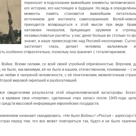
переносит в подсознание важнейшие элементы человеческого 
его историю, его настоящее и будущее. Но ведь в определённ
моменты память становится важнейшим питательн
источником для инстинкта самосохранения. Волей-невол
приходится возвращаться к этой мысли при виде брав
натовских генералов, бряцающих оружием и строящ
незамысловатые расчёты: у нас денег больше во столько-то кра
значит, и наше превосходство над Россией неоспоримо. Сытос
застилает глаза, делает человека вальяжным 
ь особенно отвратительна, поскольку она граничит с тоталитаризмом.
 Войне. Всеми силами, со всей своей утробной обречённостью. Впрочем, д
, не было, как минимум, её не было в нашем, отечественном, понимании – с н
ю любви и гангреной человечности, с её генетическим, межклеточным страх
Второй мировой окрепшей и разбогатевшей.
ся свидетелями результатов этой общечеловеческой катастрофы. Богат
в кармане свои «покупки», сделанные «про запас» после 1945-года: цел
ы средств массовой информации европейских государств.
ушевлением начинают скандировать:
«Не было Войны»! «Россия – агрессор»!
трах перед тем, что все может повториться так, будто и не было трагичн