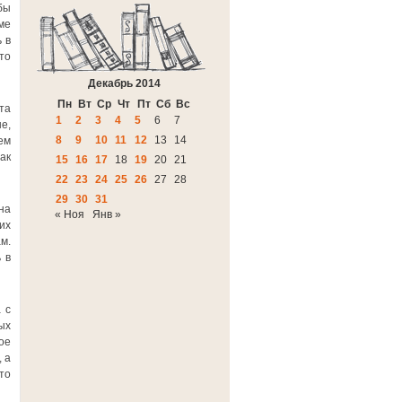
бы
ме
 в
то
Декабрь 2014
Пн
Вт
Ср
Чт
Пт
Сб
Вс
та
1
2
3
4
5
6
7
е,
8
9
10
11
12
13
14
ем
ак
15
16
17
18
19
20
21
22
23
24
25
26
27
28
29
30
31
на
« Ноя
Янв »
их
м.
 в
 с
ых
ое
 а
то