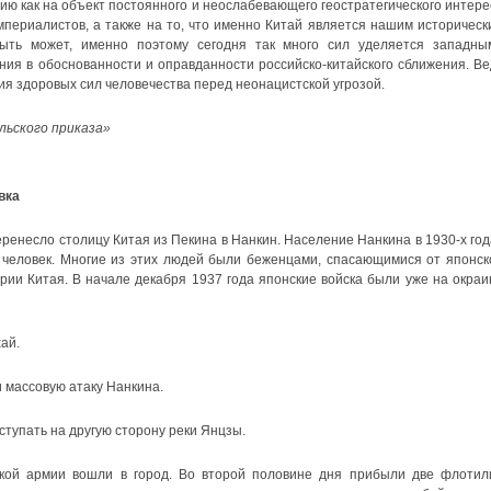
ию как на объект постоянного и неослабевающего геостратегического интере
периалистов, а также на то, что именно Китай является нашим историческ
Быть может, именно поэтому сегодня так много сил уделяется западны
ния в обоснованности и оправданности российско-китайского сближения. Ве
ия здоровых сил человечества перед неонацистской угрозой.
льского приказа»
вка
еренесло столицу Китая из Пекина в Нанкин. Население Нанкина в 1930-х год
 человек. Многие из этих людей были беженцами, спасающимися от японск
ии Китая. В начале декабря 1937 года японские войска были уже на окраи
ай.
 массовую атаку Нанкина.
ступать на другую сторону реки Янцзы.
ской армии вошли в город. Во второй половине дня прибыли две флотил