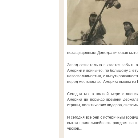
незащищенным. Демократическая сытост
Запад сознательно пытается забыть о
Америки и войны-то, по большому счёту
невосполнимостью, с ампутированность
перед жестокостью. Америка вышла из 
Сегодня мы в полной мере становим
Америка до поры-до времени держала 
страны, политических лидеров, систем
И сегодня все они с истеричным воод
сытая прямолинейность рождает наш с
уроков...