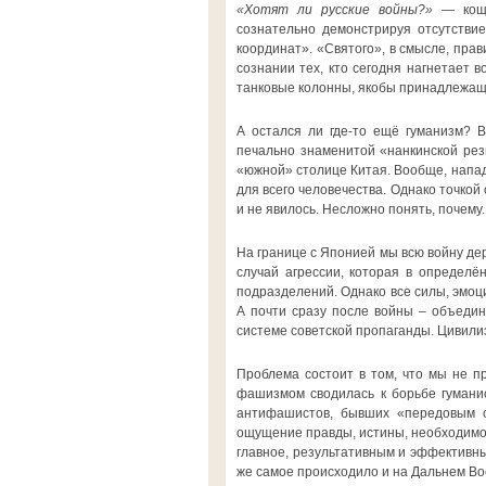
«Хотят ли русские войны?»
— кощу
сознательно демонстрируя отсутствие
координат». «Святого», в смысле, прав
сознании тех, кто сегодня нагнетает 
танковые колонны, якобы принадлежащ
А остался ли где-то ещё гуманизм? 
печально знаменитой «нанкинской резн
«южной» столице Китая. Вообще, напад
для всего человечества. Однако точкой
и не явилось. Несложно понять, почему.
На границе с Японией мы всю войну д
случай агрессии, которая в определ
подразделений. Однако все силы, эмоц
А почти сразу после войны – объедин
системе советской пропаганды. Цивил
Проблема состоит в том, что мы не п
фашизмом сводилась к борьбе гуманис
антифашистов, бывших «передовым о
ощущение правды, истины, необходимос
главное, результативным и эффективны
же самое происходило и на Дальнем Вос