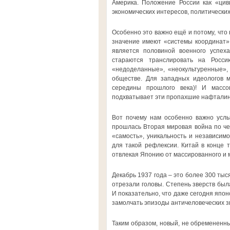
Америка. Положение России как «цив
экономических интересов, политических
Особенно это важно ещё и потому, что
значение имеют «системы координат» 
является половиной военного успех
стараются транслировать на Росси
«недоделанные», «неокультуренные», 
обществе. Для западных идеологов м
середины прошлого века)! И массо
подхватывает эти пропахшие нафталино
Вот почему нам особенно важно услыш
прошлась Вторая мировая война по че
«самость», уникальность и независим
для такой рефлексии. Китай в конце 
отвлекая Японию от массированного и 
Декабрь 1937 года – это более 300 тыс
отрезали головы. Степень зверств бы
И показательно, что даже сегодня япон
замолчать эпизоды античеловеческих зв
Таким образом, новый, не обремененн