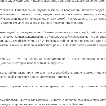
ечение следующих шести недель оккупанты занимались зверскими убийствами.
токостью. Огнестрельное оружие, бывшее на вооружении японских солдат, 
и штыками, отрезали головы, людей сжигали, закапывали живьём, у женщ
утренности наружу, убивали маленьких детей. Насиловали, а потом зверс
 и маленьких девочек, а также женщин преклонного возраста...
енты одной из международных благотворительных организаций, работавших
, а также записи, конфискованные у японских войск, показывают, что японск
их лиц и китайских военных в 28 массовых бойнях, и ещё по крайней мере 1
учаях в течение печально известной резни в Нанкине. Максимальная оцен
авленным в суд по военным преступлениям в Токио, японские солда
, многие из которых впоследствии были убиты.
льство официально признаёт факт массовых убийств, ряд историков и японск
зованный характер и оценки количества погибших.
чным случаем зверств японской армии, что ставит под сомнение люб
 оккупировали британскую колонию Сингапур и провели там этническую чистк
сходило с проявлением такой же жестокости, как и в Нанкине.