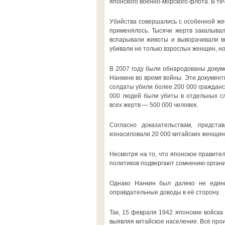
японского военно-морского флота. В т
Убийства совершались с особенной жес
применялось. Тысячи жертв закалывал
вспарывали животы и выворачивали вн
убивали не только взрослых женщин, но
В 2007 году были обнародованы докум
Нанкине во время войны. Эти документы
солдаты убили более 200 000 гражданск
000 людей были убиты в отдельных сл
всех жертв — 500 000 человек.
Согласно доказательствам, предст
изнасиловали 20 000 китайских женщин
Несмотря на то, что японское правите
политиков подвергают сомнению органи
Однако Нанкин был далеко не едини
оправдательные доводы в её сторону.
Так, 15 февраля 1942 японские войска
выявляя китайское население. Всё прои