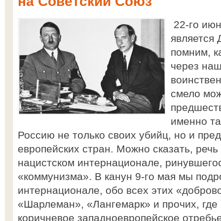
на Советский Союз
22-го ию
является 
помним, к
через наш
воинствен
смело мож
предшеств
именно та
Россию не только своих убийц, но и пре
европейских стран. Можно сказать, реч
нацистском интернационале, ринувшегос
«коммунизма». В канун 9-го мая мы подр
интернационале, обо всех этих «добров
«Шарлеман», «Лангемарк» и прочих, где
коричневое западноевропейское отребье