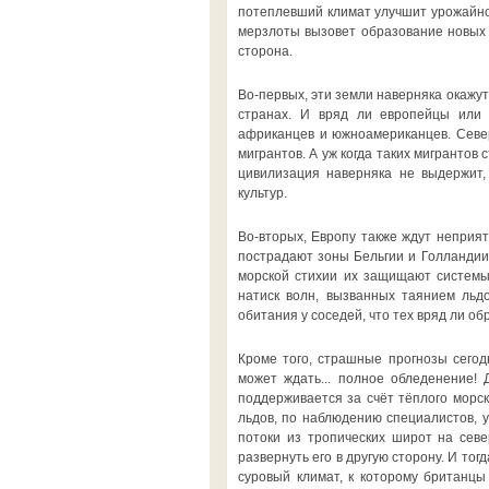
потеплевший климат улучшит урожайнос
мерзлоты вызовет образование новых 
сторона.
Во-первых, эти земли наверняка окажут
странах. И вряд ли европейцы или 
африканцев и южноамериканцев. Север
мигрантов. А уж когда таких мигрантов 
цивилизация наверняка не выдержит,
культур.
Во-вторых, Европу также ждут неприя
пострадают зоны Бельгии и Голландии.
морской стихии их защищают системы
натиск волн, вызванных таянием льдо
обитания у соседей, что тех вряд ли об
Кроме того, страшные прогнозы сегод
может ждать... полное обледенение! 
поддерживается за счёт тёплого морск
льдов, по наблюдению специалистов, у
потоки из тропических широт на сев
развернуть его в другую сторону. И то
суровый климат, к которому британцы