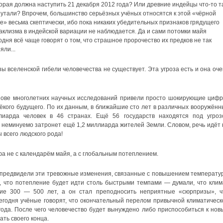
орая должна наступить 21 декабря 2012 года? Или древние индейцы что-то т
утали? Впрочем, большинство серьёзных учёных относятся к этой «чёрной
е» весьма скептически, ибо пока никаких убедительных признаков грядущего
аклизма в индейской вариации не наблюдается. Да и сами потомки майя
одня всё чаще говорят о том, что страшное пророчество их предков не так
яли...
зы вселенской гибели человечества не существует. Эта угроза есть и она оче
нове многолетних научных исследований привели просто шокирующие цифр
ёкого будущего. По их данным, в ближайшие сто лет в различных вооружённ
лиарда человек в 46 странах. Ещё 56 государств находятся под угроз
 неминуемо затронет ещё 1,2 миллиарда жителей Земли. Словом, речь идёт 
 всего людского рода!
фа не с календарём майя, а с глобальным потеплением.
е предвидели эти тревожные изменения, связанные с повышением температу
л, что потепление будет идти столь быстрыми темпами — думали, что клим
ние 300 — 500 лет, а он стал преподносить неприятные «сюрпризы», ч
Сегодня учёные говорят, что окончательный перелом привычной климатическ
ода. После чего человечество будет вынуждено либо приспособиться к нов
ть своего конца.