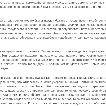
ть различных сельскохозяйственных культур, а таяние земельных зон вечн
водоёмов с запасами пресной воды. Однако у этих «плюсов» есть и обратн
ся в поле зрения тех, кто был вынужден бежать от засушливости в собственн
канадцы смогут на своих границах удержать миллионные массы азиато
ные государства и сегодня не в состоянии регулировать потоки нелегальн
станут миллионы, да ещё и с оружием... Такого варварского нашествия западн
 она, скорее, обречена стать подобием «удобрения» для других народов
тные природные потрясения. Скорее всего, от подъёма уровня моря серьёз
 Эти государства находятся на земле, которая намного ниже уровня моря. 
 специально построенных дамб и плотин. Но эта защита вряд ли выдерж
в Арктики. Так что голландцам и бельгийцам придётся искать новые мес
радует.
ня имеются и по поводу судьбы Британского острова. Парадоксально, но е
Дело в том, что относительно мягко-умеренный климат Британии во мног
ого течения Гольфстрим. Так вот, быстрое таяние гренландских и арктическ
же создало серьёзные препятствия для этого течения, несущего свои тёпл
ер Атлантики. В дальнейшем талая вода может «сбить» курс Гольфстрима
гда Британию ждёт если не новый ледниковый период, то во всяком случае бол
 явно не привыкли. Кстати, то же может коснуться и других «потребителе