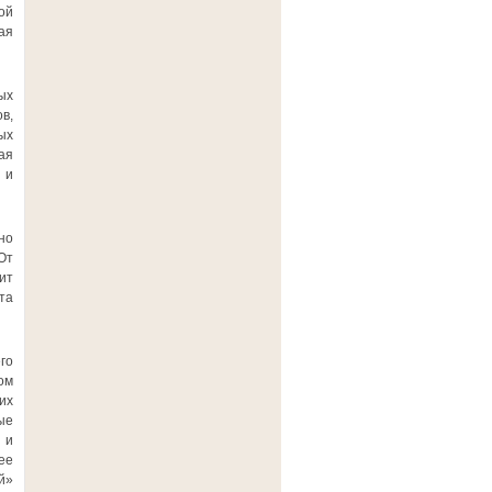
ой
ая
ых
в,
ых
ая
 и
но
От
ит
та
го
ом
их
ые
 и
ее
й»