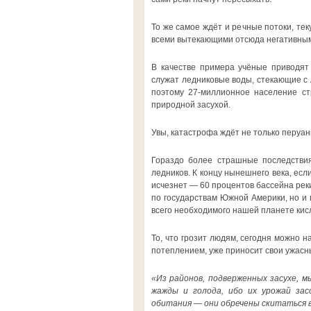
То же самое ждёт и речные потоки, тек
всеми вытекающими отсюда негативным
В качестве примера учёные приводят
служат ледниковые воды, стекающие с А
поэтому 27-миллионное население ст
природной засухой.
Увы, катастрофа ждёт не только перуан
Гораздо более страшные последствия
ледников. К концу нынешнего века, ес
исчезнет — 60 процентов бассейна реки
по государствам Южной Америки, но и
всего необходимого нашей планете кисл
То, что грозит людям, сегодня можно 
потеплением, уже приносит свои ужасн
«Из районов, подверженных засухе, м
жажды и голода, ибо их урожай зас
обитания — они обречены скитаться в 