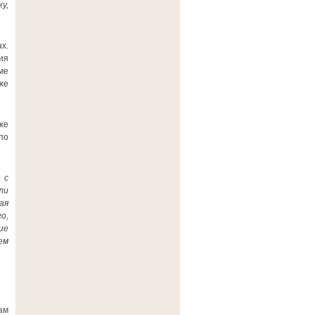
у,
х.
ия
ме
же
же
по
 с
ли
ая
о,
ие
ем
ам