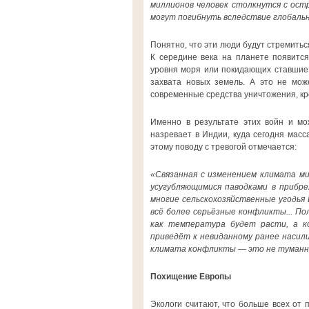
миллионов человек столкнутся с остр
могут погибнуть вследствие глобаль
Понятно, что эти люди будут стремиться
К середине века на планете появитс
уровня моря или покидающих ставшие 
захвата новых земель. А это не мож
современные средства уничтожения, кр
Именно в результате этих войн и мо
назревает в Индии, куда сегодня мас
этому поводу с тревогой отмечается:
«Связанная с изменением климата ми
усугубляющимися паводками в прибре
многие сельскохозяйственные угодья
всё более серьёзные конфликты... По
как температура будет расти, а ко
приведёт к невиданному ранее насил
климата конфликты — это не туманна
Похищение Европы
Экологи считают, что больше всех от 