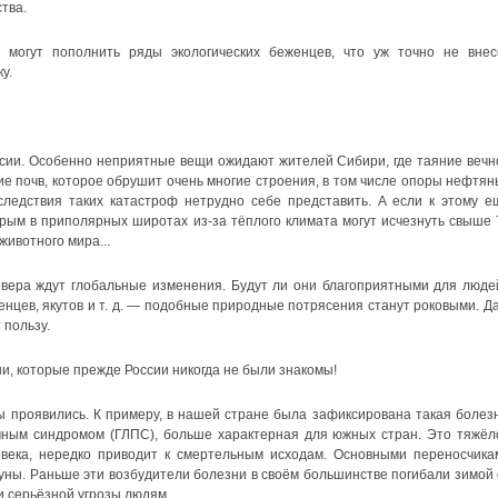
тва.
 могут пополнить ряды экологических беженцев, что уж точно не внес
у.
ссии. Особенно неприятные вещи ожидают жителей Сибири, где таяние вечн
е почв, которое обрушит очень многие строения, в том числе опоры нефтян
ледствия таких катастроф нетрудно себе представить. А если к этому е
орым в приполярных широтах из-за тёплого климата могут исчезнуть свыше 
ивотного мира...
евера ждут глобальные изменения. Будут ли они благоприятными для люде
нцев, якутов и т. д. — подобные природные потрясения станут роковыми. Да
 пользу.
ни, которые прежде России никогда не были знакомы!
проявились. К примеру, в нашей стране была зафиксирована такая болезн
ечным синдромом (ГЛПС), больше характерная для южных стран. Это тяжёл
века, нередко приводит к смертельным исходам. Основными переносчика
ны. Раньше эти возбудители болезни в своём большинстве погибали зимой 
и серьёзной угрозы людям.