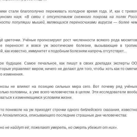
ки стали благополучно переживать холодное время года. И, как с тревог
инских наук:
«В связи с отсутствием снежного покрова на полях Росс
ности популяции мышей, являющихся переносчиками вирусов — более чем
 цветочки. Учёные прогнозируют рост численности всякого рода москитов
е переносят и вовсе уж экзотические болезни, вызывающие в тропик
, как известно, иммунитет к подобным болезням напрочь отсутствует...
ое будущее. Самое печальное, как пишут в своих докладах эксперты ОО
орые управляют миром, ничего не делают для того, чтобы хоть как-то смягчи
го изменения.
гнозы не влияют на позицию сильных мира сего. Вот почему ряд учёных
лько половины, а уже всего человечества в целом. Эти исследователи вооб
роваться к изменяющимся условиям жизни.
то поневоле на ум приходят строчки одного библейского сказания, известно
ли Апокалипсиса, описывающего последние страшные дни человечества:
 но не найдут её; пожелают умереть, но смерть убежит от них».