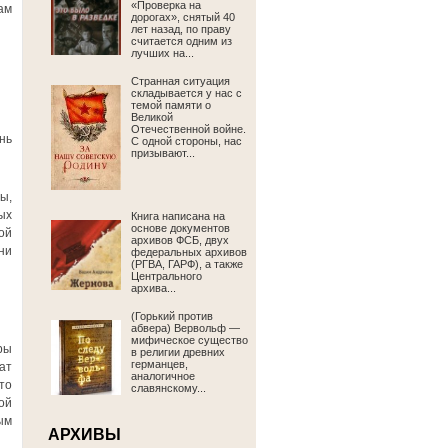
«Проверка на
ам
дорогах», снятый 40
лет назад, по праву
считается одним из
лучших на...
Странная ситуация
складывается у нас с
темой памяти о
Великой
Отечественной войне.
нь
С одной стороны, нас
призывают...
ы,
ых
Книга написана на
основе документов
ой
архивов ФСБ, двух
ни
федеральных архивов
(РГВА, ГАРФ), а также
Центрального
архива...
(Горький против
абвера) Вервольф —
мифическое существо
ры
в религии древних
германцев,
ат
аналогичное
то
славянскому...
ой
ым
АРХИВЫ