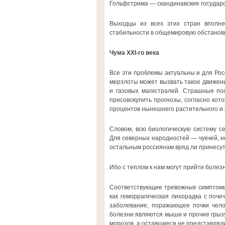
Гольфстрима — скандинавские государс
Выходцы из всех этих стран вполне
стабильности в общемировую обстановк
Чума XXI-го века
Все эти проблемы актуальны и для Ро
мерзлоты может вызвать такое движени
и газовых магистралей. Страшные пос
присовокупить прогнозы, согласно кот
процентов нынешнего растительного и ж
Словом, всю биологическую систему с
Для северных народностей — чукчей, не
остальным россиянам вряд ли принесут
Ибо с теплом к нам могут прийти болез
Соответствующие тревожные симптомы 
как геморрагическая лихорадка с поч
заболевание, поражающее почки чело
болезни являются мыши и прочие грызу
морозов, а оставшиеся не представлял