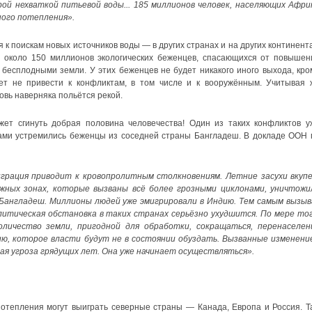
ой нехваткой питьевой воды... 185 миллионов человек, населяющих Африк
ного потепления».
 к поискам новых источников воды — в других странах и на других континента
я около 150 миллионов экологических беженцев, спасающихся от повышен
бесплодными земли. У этих беженцев не будет никакого иного выхода, кро
ет не привести к конфликтам, в том числе и к вооружённым. Учитывая 
овь наверняка польётся рекой.
жет сгинуть добрая половина человечества! Один из таких конфликтов у
сами устремились беженцы из соседней страны Бангладеш. В докладе ООН 
грация приводит к кровопролитным столкновениям. Летние засухи вкупе
жных зонах, которые вызваны всё более грозными циклонами, уничтожи
 Бангладеш. Миллионы людей уже эмигрировали в Индию. Тем самым вызыв
литическая обстановка в таких странах серьёзно ухудшится. По мере тог
личество земли, пригодной для обработки, сокращаться, перенаселен
ию, которое власти будут не в состоянии обуздать. Вызванные изменени
я угроза грядущих лет. Она уже начинает осуществляться».
потепления могут выиграть северные страны — Канада, Европа и Россия. Т