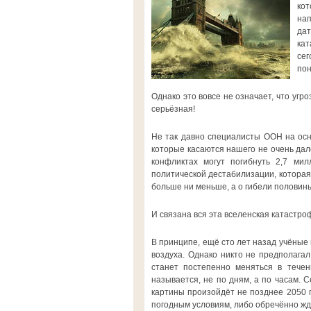
кот
нап
дат
кат
сег
пон
Однако это вовсе не означает, что угро
серьёзная!
Не так давно специалисты ООН на ос
которые касаются нашего не очень дал
конфликтах могут погибнуть 2,7 мил
политической дестабилизации, которая
больше ни меньше, а о гибели половины
И связана вся эта вселенская катастро
В принципе, ещё сто лет назад учёны
воздуха. Однако никто не предполага
станет постепенно меняться в тече
называется, не по дням, а по часам. 
картины произойдёт не позднее 2050 г
погодным условиям, либо обречённо жда