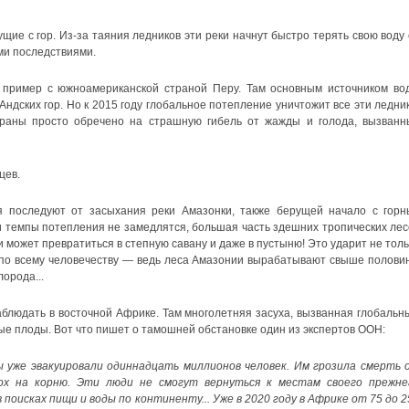
ущие с гор. Из-за таяния ледников эти реки начнут быстро терять свою воду 
и последствиями.
 пример с южноамериканской страной Перу. Там основным источником во
ндских гор. Но к 2015 году глобальное потепление уничтожит все эти ледник
раны просто обречено на страшную гибель от жажды и голода, вызванн
цев.
 последуют от засыхания реки Амазонки, также берущей начало с горн
ли темпы потепления не замедлятся, большая часть здешних тропических лес
 может превратиться в степную савану и даже в пустыню! Это ударит не толь
 по всему человечеству — ведь леса Амазонии вырабатывают свыше полови
орода...
наблюдать в восточной Африке. Там многолетняя засуха, вызванная глобальн
ые плоды. Вот что пишет о тамошней обстановке один из экспертов ООН:
ы уже эвакуировали одиннадцать миллионов человек. Им грозила смерть 
ох на корню. Эти люди не смогут вернуться к местам своего прежне
поисках пищи и воды по континенту... Уже в 2020 году в Африке от 75 до 2