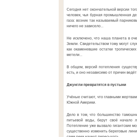
Сегодня нет окончательной версии тог
человек, чья бурная промышленная дея
газа: возник так называемый парников
ничего не зависело...
Не исключено, что наша планета в оче
Земли. Свидетельством тому могут служ
как окаменевшие остатки тропических
метели...
В общем, версий потепления существу
есть, и оно независимо от причин ведёт
Джунгли превратятся в пустыни
Учёные считают, что главными жертвам
Южной Америки.
Дело в том, что большинство тамошн
питьевой воды, берут своё начало л
Потепление уже вызвало гигантские мо
существенно изменить береговые линии
сами реки начнут пересыхать.