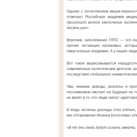
Однако с потеплением мыши-переносчи
отмечает Российская академия медиц
произошло резкое увеличение числен
десять раз».
Впрочем, заболевание ГЛПС — это ещё
прочих летающих насекомых, которы
смертельные эпидемии. А у наших людей
Вот такое вырисовывается нерадостн
современные политические деятели, кот
последствия глобального климатическо
Увы, никакие доводы, анализы и про
пессимизмом смотрят на будущее не то
не верят в то, что люди смогут адапти
И когда читаешь доклады этих учёных, 
как «Откровение Иоанна Богослова» и
«В те дни люди будут искать смерти,