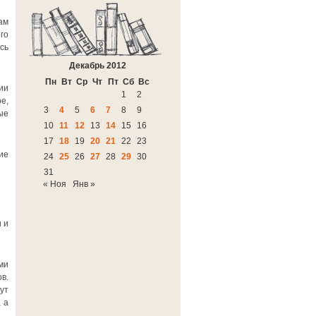
ам
го
сь
Декабрь 2012
Пн
Вт
Ср
Чт
Пт
Сб
Вс
ии
1
2
е,
3
4
5
6
7
8
9
ые
10
11
12
13
14
15
16
17
18
19
20
21
22
23
ие
24
25
26
27
28
29
30
31
« Ноя
Янв »
 и
ми
в.
ут
 а