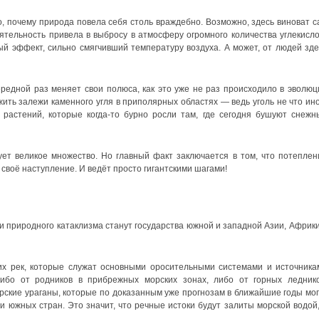
о, почему природа повела себя столь враждебно. Возможно, здесь виноват с
тельность привела в выбросу в атмосферу огромного количества углекисло
ый эффект, сильно смягчивший температуру воздуха. А может, от людей зде
редной раз меняет свои полюса, как это уже не раз происходило в эволюц
ить залежи каменного угля в приполярных областях — ведь уголь не что ино
 растений, которые когда-то бурно росли там, где сегодня бушуют снежн
ет великое множество. Но главный факт заключается в том, что потеплен
 своё наступление. И ведёт просто гигантскими шагами!
и природного катаклизма станут государства южной и западной Азии, Африки
их рек, которые служат основными оросительными системами и источника
ибо от родников в прибрежных морских зонах, либо от горных леднико
рские ураганы, которые по доказанным уже прогнозам в ближайшие годы мог
 южных стран. Это значит, что речные истоки будут залиты морской водой,